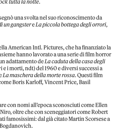
ock tutta la notte
.
segnò una svolta nel suo riconoscimento da
di un gangster
e
La piccola bottega degli orrori
,
la American Intl. Pictures, che ha finanziato la
Insieme hanno lavorato a una serie di film horror
i un adattamento de
La caduta della casa degli
vi e i morti, ndt) del 1960 e diversi successi a
e
La maschera della morte rossa
. Questi film
come Boris Karloff, Vincent Price, Basil
rare con nomi all’epoca sconosciuti come Ellen
Niro, oltre che con sceneggiatori come Robert
ti famosissimi: dal già citato Martin Scorsese a
 Bogdanovich.