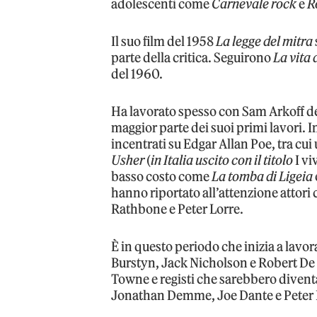
adolescenti come
Carnevale rock
e
R
Il suo film del 1958
La legge del mitra
parte della critica. Seguirono
La vita 
del 1960.
Ha lavorato spesso con Sam Arkoff del
maggior parte dei suoi primi lavori. 
incentrati su Edgar Allan Poe, tra cu
Usher
(
in Italia uscito con il titolo
I vi
basso costo come
La tomba di Ligeia
hanno riportato all’attenzione attori 
Rathbone e Peter Lorre.
È in questo periodo che inizia a lavo
Burstyn, Jack Nicholson e Robert De 
Towne e registi che sarebbero diventa
Jonathan Demme, Joe Dante e Peter