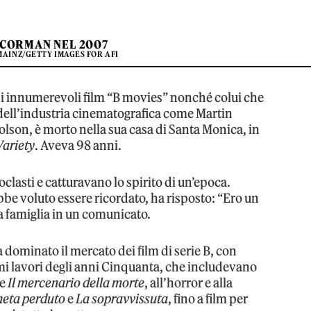
CORMAN NEL 2007
MAINZ/GETTY IMAGES FOR AFI
di innumerevoli film “B movies” nonché colui che
 dell’industria cinematografica come Martin
lson, è morto nella sua casa di Santa Monica, in
Variety
. Aveva 98 anni.
oclasti e catturavano lo spirito di un’epoca.
be voluto essere ricordato, ha risposto: “Ero un
la famiglia in un comunicato.
dominato il mercato dei film di serie B, con
imi lavori degli anni Cinquanta, che includevano
e
Il mercenario della morte
, all’horror e alla
aneta perduto
e
La sopravvissuta
, fino a film per