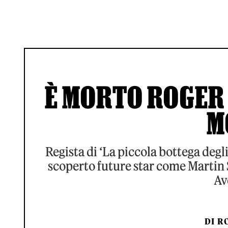
È MORTO ROGER C
M
Regista di ‘La piccola bottega degli o
scoperto future star come Martin 
Av
DI
RO