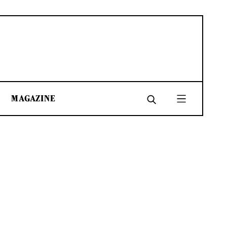
MAGAZINE
SHARE
SHARE