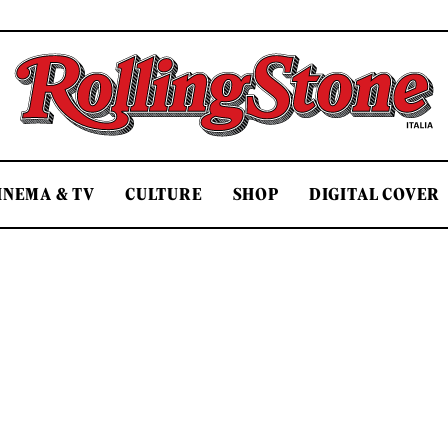
Rolling Stone Italia
INEMA & TV
CULTURE
SHOP
DIGITAL COVER