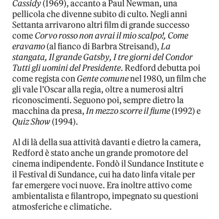
Cassidy
(1969), accanto a Paul Newman, una
pellicola che divenne subito di culto. Negli anni
Settanta arrivarono altri film di grande successo
come
Corvo rosso non avrai il mio scalpo!, Come
eravamo
(al fianco di Barbra Streisand),
La
stangata, Il grande Gatsby, I tre giorni del Condor
Tutti gli uomini del Presidente
. Redford debutta poi
come regista con
Gente comune
nel 1980, un film che
gli vale l’Oscar alla regia, oltre a numerosi altri
riconoscimenti. Seguono poi, sempre dietro la
macchina da presa,
In mezzo scorre il fiume
(1992) e
Quiz Show
(1994).
Al di là della sua attività davanti e dietro la camera,
Redford è stato anche un grande promotore del
cinema indipendente. Fondò il Sundance Institute e
il Festival di Sundance, cui ha dato linfa vitale per
far emergere voci nuove. Era inoltre attivo come
ambientalista e filantropo, impegnato su questioni
atmosferiche e climatiche.