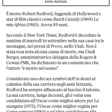
FOTO: NETFLIX
È morto Robert Redford, leggenda di Hollywood e
star di film classici come
Butch Cassidy
(1969)
La
mia Africa
(1985). Aveva 89 anni.
Secondo il
New York Times
, Redford è deceduto la
mattina di martedì 16 settembre nella sua casa tra le
montagne, nei pressi di Provo, nello Utah. Non è
stata resa nota alcuna causa di morte, ma Cindi
Berger, amministratrice delegata della Rogers &
Cowan PMK, ha dichiarato in un comunicato che
l’attore “è morto nel sonno”.
Considerato uno dei sex symbol dell’in destri al
culmine della sua carriera negli anni Settanta,
Redford ha sempre affiancato al fascino il talento.
La sua carriera, lunga decenni, gli è valsa una
candidatura all’Oscar come miglior attore per
La
stangata
(1973), l’Oscar come miglior regista per
Gente comune
(1980) e un’altra candidatura alla