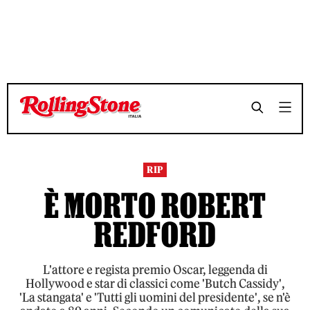
TEMPO DI LETTURA 4 MINUTI
TEMPO DI LETTURA 4 MINUTI
SHARE
SHARE
RIP
È MORTO ROBERT
REDFORD
L'attore e regista premio Oscar, leggenda di
Hollywood e star di classici come 'Butch Cassidy',
'La stangata' e 'Tutti gli uomini del presidente', se n'è