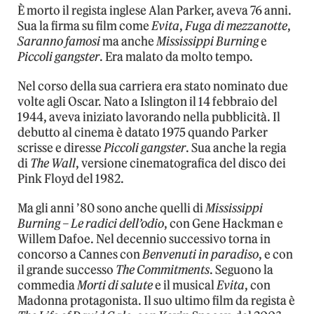
È morto il regista inglese Alan Parker, aveva 76 anni.
Sua la firma su film come
Evita
,
Fuga di mezzanotte
,
Saranno famosi
ma anche
Mississippi Burning
e
Piccoli gangster
. Era malato da molto tempo.
Nel corso della sua carriera era stato nominato due
volte agli Oscar. Nato a Islington il 14 febbraio del
1944, aveva iniziato lavorando nella pubblicità. Il
debutto al cinema è datato 1975 quando Parker
scrisse e diresse
Piccoli gangster
. Sua anche la regia
di
The Wall
, versione cinematografica del disco dei
Pink Floyd del 1982.
Ma gli anni ’80 sono anche quelli di
Mississippi
Burning – Le radici dell’odio
, con Gene Hackman e
Willem Dafoe. Nel decennio successivo torna in
concorso a Cannes con
Benvenuti in paradiso
, e con
il grande successo
The Commitments
. Seguono la
commedia
Morti di salute
e il musical
Evita
, con
Madonna protagonista. Il suo ultimo film da regista è