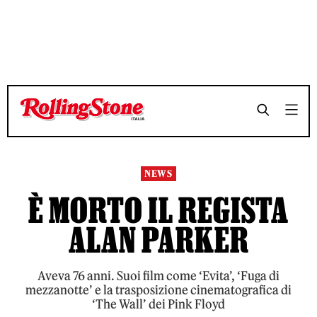
TEMPO DI LETTURA 3 MINUTI
TEMPO DI LETTURA 3 MINUTI
SHARE
SHARE
NEWS
È MORTO IL REGISTA
ALAN PARKER
Aveva 76 anni. Suoi film come ‘Evita’, ‘Fuga di
mezzanotte’ e la trasposizione cinematografica di
‘The Wall’ dei Pink Floyd