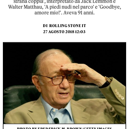
strana coppia', interpretato da Jack Lemmon e
Walter Matthau, 'A piedi nudi nel parco' e 'Goodbye,
amore mio!'. Aveva 91 anni.
DI
ROLLING STONE IT
27 AGOSTO 2018 12:03