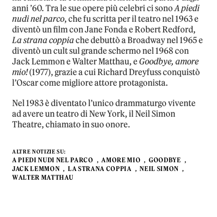
anni ’60. Tra le sue opere più celebri ci sono
A piedi
nudi nel parco
, che fu scritta per il teatro nel 1963 e
diventò un film con Jane Fonda e Robert Redford,
La strana coppia
che debuttò a Broadway nel 1965 e
diventò un cult sul grande schermo nel 1968 con
Jack Lemmon e Walter Matthau, e
Goodbye, amore
mio!
(1977), grazie a cui Richard Dreyfuss conquistò
l’Oscar come migliore attore protagonista.
Nel 1983 è diventato l’unico drammaturgo vivente
ad avere un teatro di New York, il Neil Simon
Theatre, chiamato in suo onore.
ALTRE NOTIZIE SU:
A PIEDI NUDI NEL PARCO
AMORE MIO
GOODBYE
JACK LEMMON
LA STRANA COPPIA
NEIL SIMON
WALTER MATTHAU