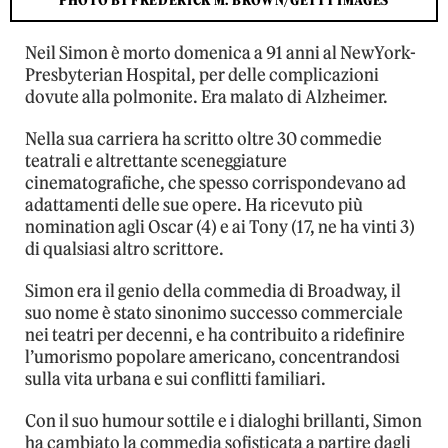
PHOTO BY FREDERICK M. BROWN/GETTY IMAGES
Neil Simon è morto domenica a 91 anni al NewYork-
Presbyterian Hospital, per delle complicazioni
dovute alla polmonite. Era malato di Alzheimer.
Nella sua carriera ha scritto oltre 30 commedie
teatrali e altrettante sceneggiature
cinematografiche, che spesso corrispondevano ad
adattamenti delle sue opere. Ha ricevuto più
nomination agli Oscar (4) e ai Tony (17, ne ha vinti 3)
di qualsiasi altro scrittore.
Simon era il genio della commedia di Broadway, il
suo nome è stato sinonimo successo commerciale
nei teatri per decenni, e ha contribuito a ridefinire
l’umorismo popolare americano, concentrandosi
sulla vita urbana e sui conflitti familiari.
Con il suo humour sottile e i dialoghi brillanti, Simon
ha cambiato la commedia sofisticata a partire dagli