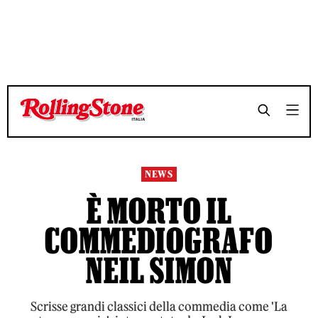
TEMPO DI LETTURA 3 MINUTI
TEMPO DI LETTURA 3 MINUTI
SHARE
SHARE
NEWS
È MORTO IL
COMMEDIOGRAFO
NEIL SIMON
Scrisse grandi classici della commedia come 'La