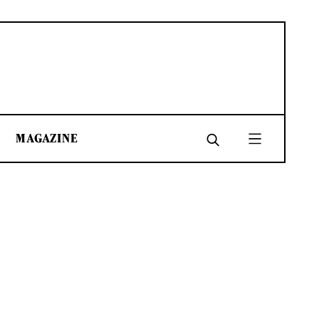
MAGAZINE
SHARE
SHARE