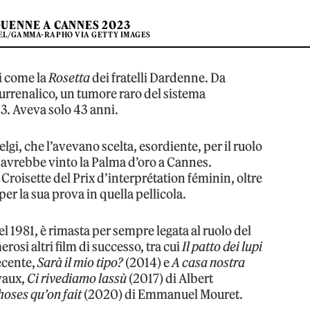
QUENNE A CANNES 2023
EL/GAMMA-RAPHO VIA GETTY IMAGES
i come la
Rosetta
dei fratelli Dardenne. Da
rrenalico, un tumore raro del sistema
3. Aveva solo 43 anni.
belgi, che l’avevano scelta, esordiente, per il ruolo
 avrebbe vinto la Palma d’oro a Cannes.
Croisette del Prix d’interprétation féminin, oltre
er la sua prova in quella pellicola.
del 1981, è rimasta per sempre legata al ruolo del
osi altri film di successo, tra cui
Il patto dei lupi
ecente,
Sarà il mio tipo?
(2014) e
A casa nostra
vaux,
Ci rivediamo lassù
(2017) di Albert
hoses qu’on fait
(2020) di Emmanuel Mouret.