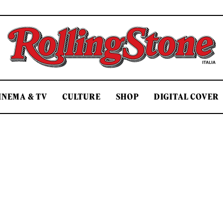
Rolling Stone Italia
INEMA & TV
CULTURE
SHOP
DIGITAL COVER