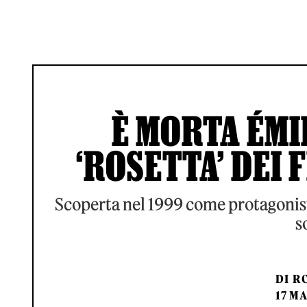
È MORTA ÉMI
‘ROSETTA’ DEI
Scoperta nel 1999 come protagonista
s
DI
RO
17 M