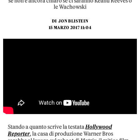
se non è ancora chiaro se ci saranno Keanu Reeves o
le Wachowski
DI
JON BLISTEIN
15 MARZO 2017 11:04
Stando a quanto scrive la testata
Hollywood
Reporter
, la casa di produzione Warner Bros