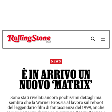
TEMPO DI LETTURA 4 MINUTI
TEMPO DI LETTURA 4 MINUTI
SHARE
SHARE
NEWS
È IN ARRIVO UN
NUOVO ‘MATRIX’
Sono stati rivelati ancora pochissimi dettagli ma
sembra che la Warner Bros sia al lavoro sul reboot
del leggendario film di fantascienza del 1999, anche