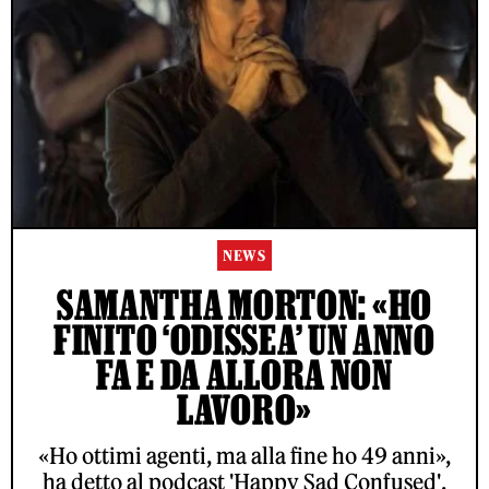
NEWS
SAMANTHA MORTON: «HO
FINITO ‘ODISSEA’ UN ANNO
FA E DA ALLORA NON
LAVORO»
«Ho ottimi agenti, ma alla fine ho 49 anni»,
ha detto al podcast 'Happy Sad Confused'.