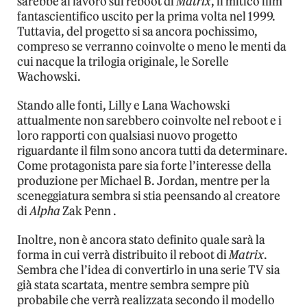
sarebbe al lavoro sul reboot di
Matrix
, il mitico film
fantascientifico uscito per la prima volta nel 1999.
Tuttavia, del progetto si sa ancora pochissimo,
compreso se verranno coinvolte o meno le menti da
cui nacque la trilogia originale, le Sorelle
Wachowski.
Stando alle fonti, Lilly e Lana Wachowski
attualmente non sarebbero coinvolte nel reboot e i
loro rapporti con qualsiasi nuovo progetto
riguardante il film sono ancora tutti da determinare.
Come protagonista pare sia forte l’interesse della
produzione per Michael B. Jordan, mentre per la
sceneggiatura sembra si stia peensando al creatore
di
Alpha
Zak Penn .
Inoltre, non è ancora stato definito quale sarà la
forma in cui verrà distribuito il reboot di
Matrix
.
Sembra che l’idea di convertirlo in una serie TV sia
già stata scartata, mentre sembra sempre più
probabile che verrà realizzata secondo il modello