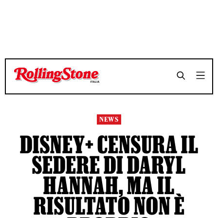
TEMPO DI LETTURA 3 MINUTI
TEMPO DI LETTURA 3 MINUTI
SHARE
SHARE
NEWS
DISNEY+ CENSURA IL
SEDERE DI DARYL
HANNAH, MA IL
RISULTATO NON È