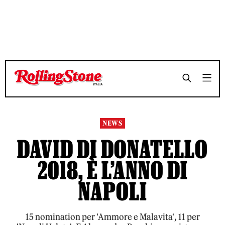
TEMPO DI LETTURA 6 MINUTI
TEMPO DI LETTURA 6 MINUTI
SHARE
SHARE
NEWS
DAVID DI DONATELLO
2018, È L’ANNO DI
NAPOLI
15 nomination per 'Ammore e Malavita', 11 per