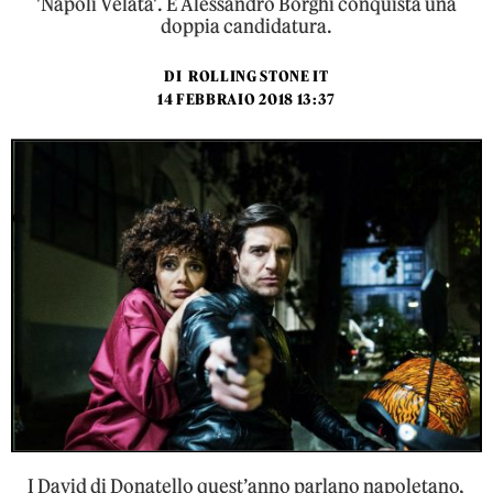
'Napoli Velata'. E Alessandro Borghi conquista una
doppia candidatura.
DI
ROLLING STONE IT
14 FEBBRAIO 2018 13:37
I David di Donatello quest’anno parlano napoletano,