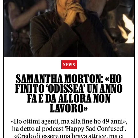
NEWS
SAMANTHA MORTON: «HO
FINITO ‘ODISSEA’ UN ANNO
FA E DA ALLORA NON
LAVORO»
«Ho ottimi agenti, ma alla fine ho 49 anni»,
ha detto al podcast 'Happy Sad Confused'.
«Credo di essere una brava attrice, ma ci