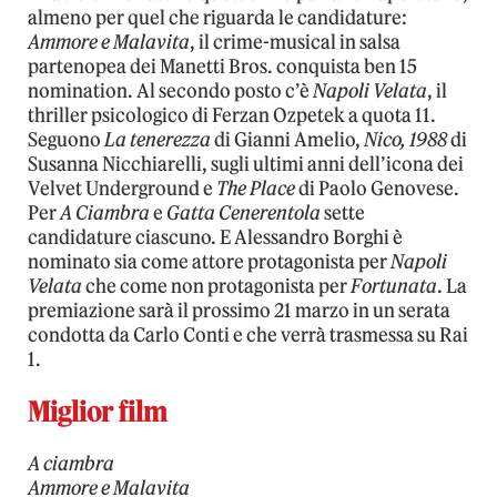
almeno per quel che riguarda le candidature:
Ammore e Malavita
, il crime-musical in salsa
partenopea dei Manetti Bros. conquista ben 15
nomination. Al secondo posto c’è
Napoli Velata
, il
thriller psicologico di Ferzan Ozpetek a quota 11.
Seguono
La tenerezza
di Gianni Amelio,
Nico, 1988
di
Susanna Nicchiarelli, sugli ultimi anni dell’icona dei
Velvet Underground e
The Place
di Paolo Genovese.
Per
A Ciambra
e
Gatta Cenerentola
sette
candidature ciascuno. E Alessandro Borghi è
nominato sia come attore protagonista per
Napoli
Velata
che come non protagonista per
Fortunata
. La
premiazione sarà il prossimo 21 marzo in un serata
condotta da Carlo Conti e che verrà trasmessa su Rai
1.
Miglior film
A ciambra
Ammore e Malavita