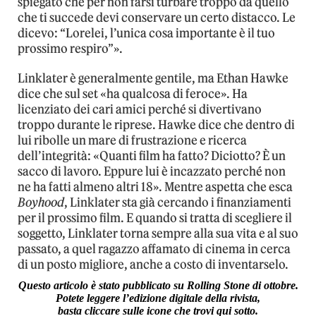
spiegato che per non farsi turbare troppo da quello
che ti succede devi conservare un certo distacco. Le
dicevo: “Lorelei, l’unica cosa importante è il tuo
prossimo respiro”».
Linklater è generalmente gentile, ma Ethan Hawke
dice che sul set «ha qualcosa di feroce». Ha
licenziato dei cari amici perché si divertivano
troppo durante le riprese. Hawke dice che dentro di
lui ribolle un mare di frustrazione e ricerca
dell’integrità: «Quanti film ha fatto? Diciotto? È un
sacco di lavoro. Eppure lui è incazzato perché non
ne ha fatti almeno altri 18». Mentre aspetta che esca
Boyhood
, Linklater sta già cercando i finanziamenti
per il prossimo film. E quando si tratta di scegliere il
soggetto, Linklater torna sempre alla sua vita e al suo
passato, a quel ragazzo affamato di cinema in cerca
di un posto migliore, anche a costo di inventarselo.
Questo articolo è stato pubblicato su Rolling Stone di ottobre.
Potete leggere l’edizione digitale della rivista,
basta cliccare sulle icone che trovi qui sotto.