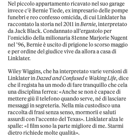
Nel piccolo appartamento ricavato nel suo garage
invece c’è Bernie Tiede, ex impresario delle pompe
funebri e reo confesso omicida, di cui Linklater ha
raccontato la storia nel 2011 in
Bernie
, interpretato
da Jack Black. Condannato all’ergastolo per
l’omicidio della milionaria 81enne Marjorie Nugent
nel ’96, Bernie è uscito di prigione lo scorso maggio
e per ordine del giudice vive da allora a casa di
Linklater.
Wiley Wiggins, che ha interpretato varie versioni di
Linklater in
Dazed and Confused
e
Waking Life
, dice
che il regista ha un modo di fare tranquillo che cela
una disciplina ferrea: «Anche se non è capace di
mettere giù il telefono quando serve, né di lasciare
messaggi in segreteria. Nella mia custodisco una
raccolta di frasi senza senso, mormorii e saluti
assurdi con l’accento del Texas». Linklater alza le
spalle: «I film sono la parte migliore di me. Starmi
dietro richiede molte qualità».