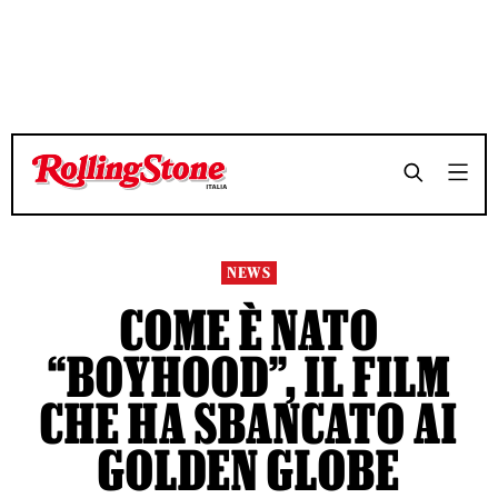
TEMPO DI LETTURA 12 MINUTI
TEMPO DI LETTURA 12 MINUTI
SHARE
SHARE
NEWS
COME È NATO
“BOYHOOD”, IL FILM
CHE HA SBANCATO AI
GOLDEN GLOBE