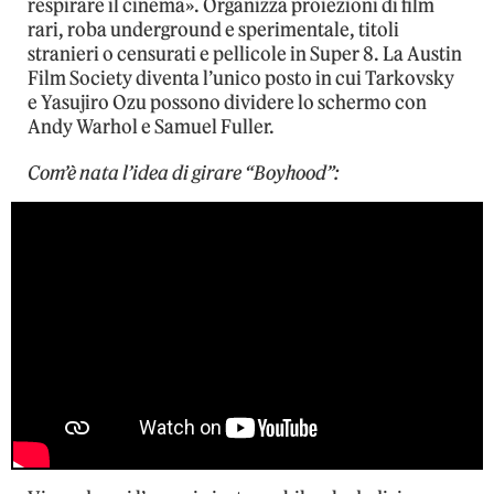
respirare il cinema». Organizza proiezioni di film
rari, roba underground e sperimentale, titoli
stranieri o censurati e pellicole in Super 8. La Austin
Film Society diventa l’unico posto in cui Tarkovsky
e Yasujiro Ozu possono dividere lo schermo con
Andy Warhol e Samuel Fuller.
Com’è nata l’idea di girare “Boyhood”: