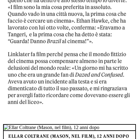
quello che ha dentro e allo stesso tempo lo diverte:
«I film sono la mia cosa preferita in assoluto.
Quando vado in una città nuova, la prima cosa che
faccio è cercare un cinema». Ethan Hawke, che ha
lavorato con lui otto volte, conferma: «Eravamo a
Tangeri, e la prima cosa che ha detto è stata:
“Guarda! Danno
Brazil
al cinema!”».
Linklater fa film perché pensa che il mondo fittizio
del cinema possa compensare almeno in parte le
delusioni del mondo reale: «Un giorno mi ha scritto
uno che era un grande fan di
Dazed and Confused
.
Aveva avuto un incidente alla testa e si era
dimenticato di tutto il suo passato, e mi ringraziava
per avergli fatto ricordare come dovevano essere gli
anni del liceo».
ELLAR COLTRANE (MASON, NEL FILM), 12 ANNI DOPO