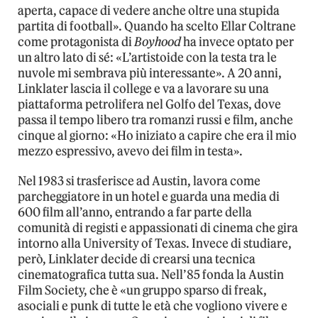
aperta, capace di vedere anche oltre una stupida
partita di football». Quando ha scelto Ellar Coltrane
come protagonista di
Boyhood
ha invece optato per
un altro lato di sé: «L’artistoide con la testa tra le
nuvole mi sembrava più interessante». A 20 anni,
Linklater lascia il college e va a lavorare su una
piattaforma petrolifera nel Golfo del Texas, dove
passa il tempo libero tra romanzi russi e film, anche
cinque al giorno: «Ho iniziato a capire che era il mio
mezzo espressivo, avevo dei film in testa».
Nel 1983 si trasferisce ad Austin, lavora come
parcheggiatore in un hotel e guarda una media di
600 film all’anno, entrando a far parte della
comunità di registi e appassionati di cinema che gira
intorno alla University of Texas. Invece di studiare,
però, Linklater decide di crearsi una tecnica
cinematografica tutta sua. Nell’85 fonda la Austin
Film Society, che è «un gruppo sparso di freak,
asociali e punk di tutte le età che vogliono vivere e