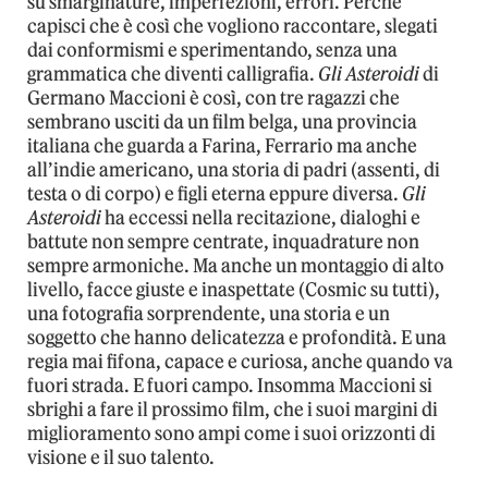
su smarginature, imperfezioni, errori. Perché
capisci che è così che vogliono raccontare, slegati
dai conformismi e sperimentando, senza una
grammatica che diventi calligrafia.
Gli Asteroidi
di
Germano Maccioni è così, con tre ragazzi che
sembrano usciti da un film belga, una provincia
italiana che guarda a Farina, Ferrario ma anche
all’indie americano, una storia di padri (assenti, di
testa o di corpo) e figli eterna eppure diversa.
Gli
Asteroidi
ha eccessi nella recitazione, dialoghi e
battute non sempre centrate, inquadrature non
sempre armoniche. Ma anche un montaggio di alto
livello, facce giuste e inaspettate (Cosmic su tutti),
una fotografia sorprendente, una storia e un
soggetto che hanno delicatezza e profondità. E una
regia mai fifona, capace e curiosa, anche quando va
fuori strada. E fuori campo. Insomma Maccioni si
sbrighi a fare il prossimo film, che i suoi margini di
miglioramento sono ampi come i suoi orizzonti di
visione e il suo talento.