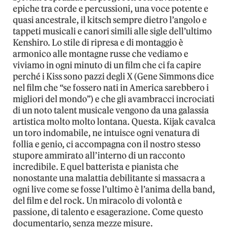
epiche tra corde e percussioni, una voce potente e
quasi ancestrale, il kitsch sempre dietro l’angolo e
tappeti musicali e canori simili alle sigle dell’ultimo
Kenshiro. Lo stile di ripresa e di montaggio è
armonico alle montagne russe che vediamo e
viviamo in ogni minuto di un film che ci fa capire
perché i Kiss sono pazzi degli X (Gene Simmons dice
nel film che “se fossero nati in America sarebbero i
migliori del mondo”) e che gli avambracci incrociati
di un noto talent musicale vengono da una galassia
artistica molto molto lontana. Questa. Kijak cavalca
un toro indomabile, ne intuisce ogni venatura di
follia e genio, ci accompagna con il nostro stesso
stupore ammirato all’interno di un racconto
incredibile. E quel batterista e pianista che
nonostante una malattia debilitante si massacra a
ogni live come se fosse l’ultimo è l’anima della band,
del film e del rock. Un miracolo di volontà e
passione, di talento e esagerazione. Come questo
documentario, senza mezze misure.