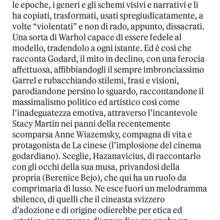
le epoche, i generi e gli schemi visivi e narrativi e li
ha copiati, trasformati, usati spregiudicatamente, a
volte “violentati” e non di rado, appunto, dissacrati.
Una sorta di Warhol capace di essere fedele al
modello, tradendolo a ogni istante. Ed è così che
racconta Godard, il mito in declino, con una ferocia
affettuosa, affibbiandogli il sempre imbronciassimo
Garrel e rubacchiando stilemi, frasi e visioni,
parodiandone persino lo sguardo, raccontandone il
massimalismo politico ed artistico così come
l’inadeguatezza emotiva, attraverso l’incantevole
Stacy Martin nei panni della recentemente
scomparsa Anne Wiazemsky, compagna di vita e
protagonista de La cinese (l’implosione del cinema
godardiano). Sceglie, Hazanavicius, di raccontarlo
con gli occhi della sua musa, privandosi della
propria (Berenice Bejo), che qui ha un ruolo da
comprimaria di lusso. Ne esce fuori un melodramma
sbilenco, di quelli che il cineasta svizzero
d’adozione e di origine odierebbe per etica ed