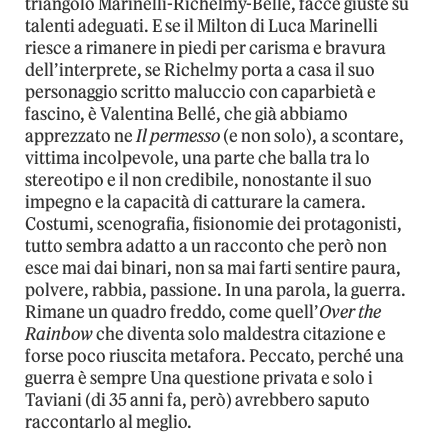
triangolo Marinelli-Richelmy-Bellé, facce giuste su
talenti adeguati. E se il Milton di Luca Marinelli
riesce a rimanere in piedi per carisma e bravura
dell’interprete, se Richelmy porta a casa il suo
personaggio scritto maluccio con caparbietà e
fascino, è Valentina Bellé, che già abbiamo
apprezzato ne
Il permesso
(e non solo), a scontare,
vittima incolpevole, una parte che balla tra lo
stereotipo e il non credibile, nonostante il suo
impegno e la capacità di catturare la camera.
Costumi, scenografia, fisionomie dei protagonisti,
tutto sembra adatto a un racconto che però non
esce mai dai binari, non sa mai farti sentire paura,
polvere, rabbia, passione. In una parola, la guerra.
Rimane un quadro freddo, come quell’
Over the
Rainbow
che diventa solo maldestra citazione e
forse poco riuscita metafora. Peccato, perché una
guerra è sempre Una questione privata e solo i
Taviani (di 35 anni fa, però) avrebbero saputo
raccontarlo al meglio.