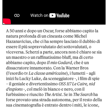
A 50 anni e dopo un Oscar, forse abbiamo capito la
natura profonda di un cineasta come Michel
Hazanavicius, che ci ha sempre lasciato il dubbio di
essere il più sopravvalutato dei sottovalutati, o
viceversa. Scherzi a parte, ancora non è chiaro se sia
un maestro o un raffinatissimo bluff, ma di certo
abbiamo capito, dopo
Il mio Godard
, che è un
dissacratore innamorato. Con la Warner Bros
(l’esordio tv
La classe américaine
), i fumetti – agli
inizi fu Lucky Luke, da sceneggiatore -, i film di spie
– il geniale e divertentissimo
OSS 117 Le Caire, nid
d’espions
-, col melò in bianco e nero, con il
furbissimo e riuscito
The Artist
. Se in
The Search
ha
forse provato una strada autonoma, per il resto della
sua cinematografia è entrato dentro i miti, le icone,