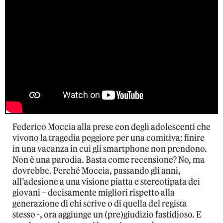
Federico Moccia alla prese con degli adolescenti che
vivono la tragedia peggiore per una comitiva: finire
in una vacanza in cui gli smartphone non prendono.
Non è una parodia. Basta come recensione? No, ma
dovrebbe. Perché Moccia, passando gli anni,
all’adesione a una visione piatta e stereotipata dei
giovani – decisamente migliori rispetto alla
generazione di chi scrive o di quella del regista
stesso -, ora aggiunge un (pre)giudizio fastidioso. E