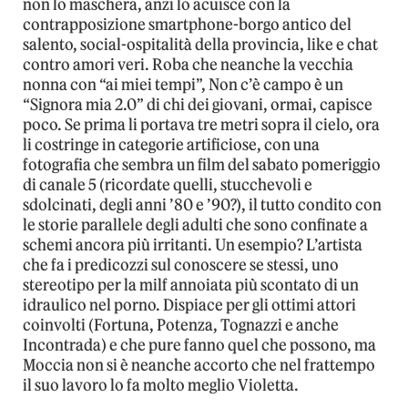
non lo maschera, anzi lo acuisce con la
contrapposizione smartphone-borgo antico del
salento, social-ospitalità della provincia, like e chat
contro amori veri. Roba che neanche la vecchia
nonna con “ai miei tempi”, Non c’è campo è un
“Signora mia 2.0” di chi dei giovani, ormai, capisce
poco. Se prima li portava tre metri sopra il cielo, ora
li costringe in categorie artificiose, con una
fotografia che sembra un film del sabato pomeriggio
di canale 5 (ricordate quelli, stucchevoli e
sdolcinati, degli anni ’80 e ’90?), il tutto condito con
le storie parallele degli adulti che sono confinate a
schemi ancora più irritanti. Un esempio? L’artista
che fa i predicozzi sul conoscere se stessi, uno
stereotipo per la milf annoiata più scontato di un
idraulico nel porno. Dispiace per gli ottimi attori
coinvolti (Fortuna, Potenza, Tognazzi e anche
Incontrada) e che pure fanno quel che possono, ma
Moccia non si è neanche accorto che nel frattempo
il suo lavoro lo fa molto meglio Violetta.