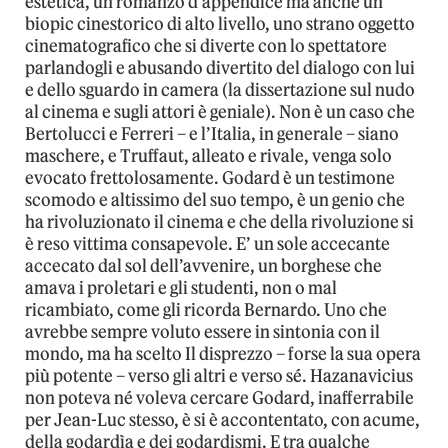
estetica, un romanzo d’appendice ma anche un
biopic cinestorico di alto livello, uno strano oggetto
cinematografico che si diverte con lo spettatore
parlandogli e abusando divertito del dialogo con lui
e dello sguardo in camera (la dissertazione sul nudo
al cinema e sugli attori è geniale). Non è un caso che
Bertolucci e Ferreri – e l’Italia, in generale – siano
maschere, e Truffaut, alleato e rivale, venga solo
evocato frettolosamente. Godard è un testimone
scomodo e altissimo del suo tempo, è un genio che
ha rivoluzionato il cinema e che della rivoluzione si
è reso vittima consapevole. E’ un sole accecante
accecato dal sol dell’avvenire, un borghese che
amava i proletari e gli studenti, non o mal
ricambiato, come gli ricorda Bernardo. Uno che
avrebbe sempre voluto essere in sintonia con il
mondo, ma ha scelto Il disprezzo – forse la sua opera
più potente – verso gli altri e verso sé. Hazanavicius
non poteva né voleva cercare Godard, inafferrabile
per Jean-Luc stesso, è si è accontentato, con acume,
della godardìa e dei godardismi. E tra qualche