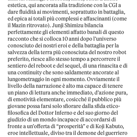
estetica, qui ancorata alla tradizione con la CGI a
dare fluidità ai movimenti, soprattutto in battaglia,
ed epica ai totali più complessi e affascinanti (come
il Mazin ritrovato). Junji Shimizu bilancia
perfettamente gli elementi affatto banali di questo
racconto che si colloca 10 anni dopo l’universo
conosciuto dei nostri eroi e della battaglia per la
salvezza della terra più conosciuta del nostro robot
preferito, riesce allo stesso tempo a percorrere il
sentiero del reboot e del sequel, di una rinascita e di
una continuity che sono saldamente ancorate al
lungometraggio in ogni momento. Ovviamente il
livello della narrazione è alto ma capace di tenere
un piano di lettura anche immediato, d’azione pura,
di emotività elementare, cosicché il pubblico più
giovane possa farsi solo sfiorare dalla sfida etico-
filosofica del Dottor Inferno e del suo giorno del
giudizio di un mondo incapace di accordarsi di
fronte a un’offerta di “prosperità” e di Koji Kabuto,
eroe intellettuale, diviso tra il demone del guerriero