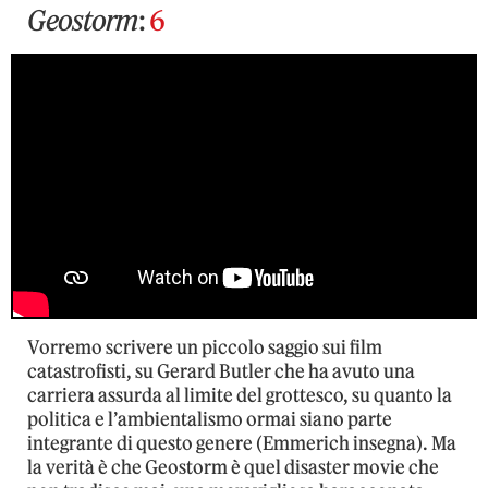
Geostorm
:
6
Vorremo scrivere un piccolo saggio sui film
catastrofisti, su Gerard Butler che ha avuto una
carriera assurda al limite del grottesco, su quanto la
politica e l’ambientalismo ormai siano parte
integrante di questo genere (Emmerich insegna). Ma
la verità è che Geostorm è quel disaster movie che