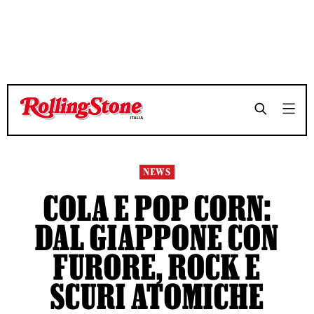
TEMPO DI LETTURA 15 MINUTI
TEMPO DI LETTURA 15 MINUTI
SHARE
SHARE
NEWS
COLA E POP CORN:
DAL GIAPPONE CON
FURORE, ROCK E
SCURI ATOMICHE