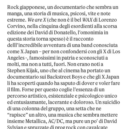
Rock giapponese, un documentario che sembra un
manga, una storia di musica, psicosi, vite e note
estreme.
We are X
(che non è il bel
WAX
di Lorenzo
Corvino, nella cinquina degli esordienti alla scorsa
edizione dei David di Donatello, l’omonimia in
questa storia torna spesso) è il racconto
delll’incredibile avventura di una band conosciuta
come X Japan – per non confondersi con gli X di Los
Angeles -, famosissimi in patria e sconosciuti a
molti, ma non a tutti, fuori. Non erano noti a
Stephen Kijak, uno che al cinema ha portato un
documentario sui Backstreet Boys e che gli X Japan
li ha scoperti quando ha saputo di dover e voler fare
il film. Forse per questo coglie l’essenza di un
percorso artistico, esistenziale e psicologico unico
ed entusiasmante, lacerante e doloroso. Un suicidio
di una colonna del gruppo, una setta che ne
“rapisce” un altro, una musica che sembra mettere
insieme Metallica, AC/DC, ma pure un po’ di David
Sylvian e spruzzate di prog rock con cavalcate