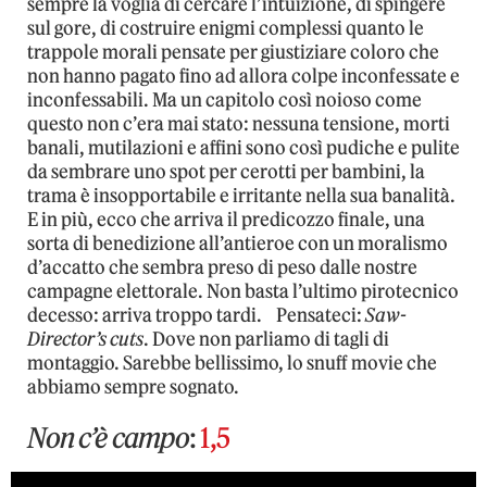
sempre la voglia di cercare l’intuizione, di spingere
sul gore, di costruire enigmi complessi quanto le
trappole morali pensate per giustiziare coloro che
non hanno pagato fino ad allora colpe inconfessate e
inconfessabili. Ma un capitolo così noioso come
questo non c’era mai stato: nessuna tensione, morti
banali, mutilazioni e affini sono così pudiche e pulite
da sembrare uno spot per cerotti per bambini, la
trama è insopportabile e irritante nella sua banalità.
E in più, ecco che arriva il predicozzo finale, una
sorta di benedizione all’antieroe con un moralismo
d’accatto che sembra preso di peso dalle nostre
campagne elettorale. Non basta l’ultimo pirotecnico
decesso: arriva troppo tardi. Pensateci:
Saw-
Director’s cuts
. Dove non parliamo di tagli di
montaggio. Sarebbe bellissimo, lo snuff movie che
abbiamo sempre sognato.
Non c’è campo
:
1,5