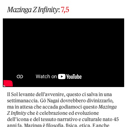
Mazinga Z Infinity
:
7,5
Il Sol levante dell’avvenire, questo ci salva in una
settimanaccia. Gō Nagai dovrebbero divinizzarlo,
ma in attesa che accada godiamoci questo
Mazinga
Z Infinity
che è celebrazione ed evoluzione
dell’icona e del tessuto narrativo e culturale nato 45
anni fa. Mazinga è filosofia, fisica, etica. E anche