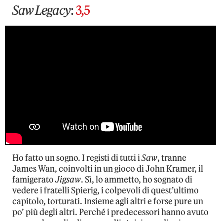
Saw Legacy
:
3,5
Ho fatto un sogno. I registi di tutti i
Saw
, tranne
James Wan, coinvolti in un gioco di John Kramer, il
famigerato
Jigsaw
. Sì, lo ammetto, ho sognato di
vedere i fratelli Spierig, i colpevoli di quest’ultimo
capitolo, torturati. Insieme agli altri e forse pure un
po’ più degli altri. Perché i predecessori hanno avuto