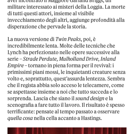
aver incontrato il Maggiore Garland Briggs, un
militare interessato ai misteri della Loggia. La morte
di tutti questi attori, insieme al visibile
invecchiamento degli altri, aggiunge profondità alla
disperazione che pervade la storia.
La nuova versione di
Twin Peaks
, poi, è
incredibilmente lenta. Molte delle tecniche che
Lynch ha perfezionato nelle opere successive alla
serie –
Strade Perdute
,
Mulholland Drive
,
Inland
Empire
– tornano in piena forma per il revival: i
primissimi piani mossi, le inquietanti creature senza
volto e, soprattutto, quest’assurda lentezza. Sembra
che il regista abbia solo acceso le telecamere, come
se aspettasse insieme a noi che tutto succeda e lo
sorprenda. Lascia che siano il
sound design
e la
scenografia a fare tutto il lavoro. Il risultato è spesso
terrificante: pensate al tempo passato a osservare
quella cosa
nella cella accanto a Hastings.