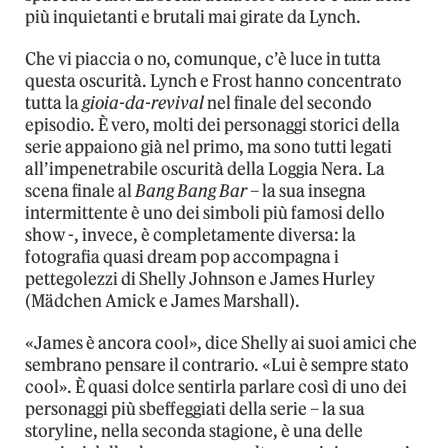
più inquietanti e brutali mai girate da Lynch.
Che vi piaccia o no, comunque, c’è luce in tutta
questa oscurità. Lynch e Frost hanno concentrato
tutta la
gioia-da-revival
nel finale del secondo
episodio. È vero, molti dei personaggi storici della
serie appaiono già nel primo, ma sono tutti legati
all’impenetrabile oscurità della Loggia Nera. La
scena finale al
Bang Bang Bar
– la sua insegna
intermittente è uno dei simboli più famosi dello
show -, invece, è completamente diversa: la
fotografia quasi dream pop accompagna i
pettegolezzi di Shelly Johnson e James Hurley
(Mädchen Amick e James Marshall).
«James è ancora cool», dice Shelly ai suoi amici che
sembrano pensare il contrario. «Lui è sempre stato
cool». È quasi dolce sentirla parlare così di uno dei
personaggi più sbeffeggiati della serie – la sua
storyline, nella seconda stagione, è una delle