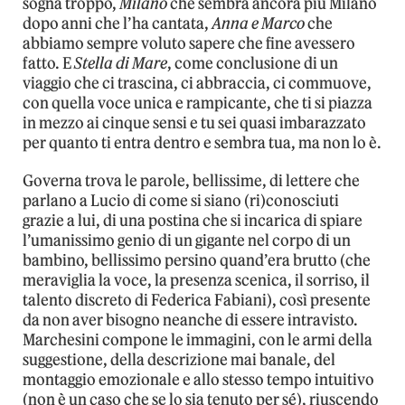
sogna troppo,
Milano
che sembra ancora più Milano
dopo anni che l’ha cantata,
Anna e Marco
che
abbiamo sempre voluto sapere che fine avessero
fatto. E
Stella di Mare
, come conclusione di un
viaggio che ci trascina, ci abbraccia, ci commuove,
con quella voce unica e rampicante, che ti si piazza
in mezzo ai cinque sensi e tu sei quasi imbarazzato
per quanto ti entra dentro e sembra tua, ma non lo è.
Governa trova le parole, bellissime, di lettere che
parlano a Lucio di come si siano (ri)conosciuti
grazie a lui, di una postina che si incarica di spiare
l’umanissimo genio di un gigante nel corpo di un
bambino, bellissimo persino quand’era brutto (che
meraviglia la voce, la presenza scenica, il sorriso, il
talento discreto di Federica Fabiani), così presente
da non aver bisogno neanche di essere intravisto.
Marchesini compone le immagini, con le armi della
suggestione, della descrizione mai banale, del
montaggio emozionale e allo stesso tempo intuitivo
(non è un caso che se lo sia tenuto per sé), riuscendo