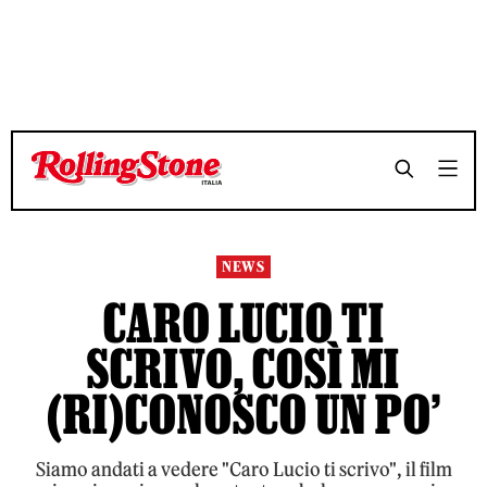
TEMPO DI LETTURA 6 MINUTI
TEMPO DI LETTURA 6 MINUTI
SHARE
SHARE
NEWS
CARO LUCIO TI
SCRIVO, COSÌ MI
(RI)CONOSCO UN PO’
Siamo andati a vedere "Caro Lucio ti scrivo", il film