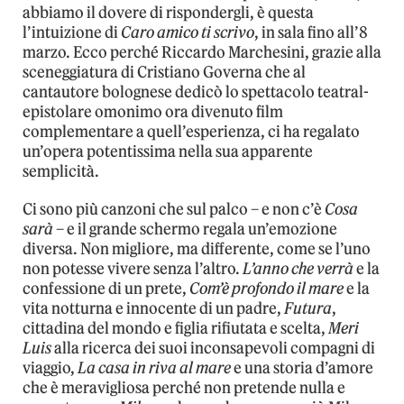
abbiamo il dovere di rispondergli, è questa
l’intuizione di
Caro amico ti scrivo
, in sala fino all’8
marzo. Ecco perché Riccardo Marchesini, grazie alla
sceneggiatura di Cristiano Governa che al
cantautore bolognese dedicò lo spettacolo teatral-
epistolare omonimo ora divenuto film
complementare a quell’esperienza, ci ha regalato
un’opera potentissima nella sua apparente
semplicità.
Ci sono più canzoni che sul palco – e non c’è
Cosa
sarà
– e il grande schermo regala un’emozione
diversa. Non migliore, ma differente, come se l’uno
non potesse vivere senza l’altro.
L’anno che verrà
e la
confessione di un prete,
Com’è profondo il mare
e la
vita notturna e innocente di un padre,
Futura
,
cittadina del mondo e figlia rifiutata e scelta,
Meri
Luis
alla ricerca dei suoi inconsapevoli compagni di
viaggio,
La casa in riva al mare
e una storia d’amore
che è meravigliosa perché non pretende nulla e