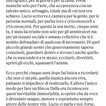
discografici, per la gloria o per la fama. Forse
neanche solo per l’arte, che accarezzava con un
talento unico, selvaggio, totale ma di cui non era
schiavo. Lucio scriveva e cantava per la gente, per le
persone normali, per parlar loro e (ri)conoscerli e
(ri)conoscersi. Per questo la sua morte, cinque anni
fa, è stata lacerante non solo per gli ammiratori ma
per un tessuto sociale e umano collettivo che si è
sentito defraudato di qualcosa di necessario. Di quel
piccolo grande uomo che generosamente sapeva
consolarti, guardarti dentro e trovarci anche quello
che tu nascondevi a te stesso, eccitarti, divertirti,
aprirti gli occhi, squassarti l’anima.
Ecco perché cinque anni dopo fai fatica a ricordarti
che non ci sia più, quella musica ancora viva,
pulsante ti impedisce di realizzarlo. E allora l’unico
modo per fare un film su Dalla era riconoscere
quest’inevitabile immortalità, scoprire che da voce
è diventato sangue, motore e soprattutto sempre
attore delle nostre vite. Lucio ci parla e noi, forse,