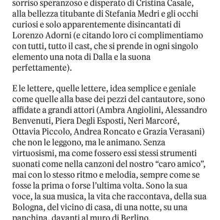
sorriso speranzoso e disperato di Cristina Casale,
alla bellezza titubante di Stefania Medri e gli occhi
curiosi e solo apparentemente disincantati di
Lorenzo Adorni (e citando loro ci complimentiamo
con tutti, tutto il cast, che si prende in ogni singolo
elemento una nota di Dalla e la suona
perfettamente).
E le lettere, quelle lettere, idea semplice e geniale
come quelle alla base dei pezzi del cantautore, sono
affidate a grandi attori (Ambra Angiolini, Alessandro
Benvenuti, Piera Degli Esposti, Neri Marcoré,
Ottavia Piccolo, Andrea Roncato e Grazia Verasani)
che non le leggono, ma le animano. Senza
virtuosismi, ma come fossero essi stessi strumenti
suonati come nella canzoni del nostro “caro amico”,
mai con lo stesso ritmo e melodia, sempre come se
fosse la prima o forse l’ultima volta. Sono la sua
voce, la sua musica, la vita che raccontava, della sua
Bologna, del vicino di casa, di una notte, su una
panchina, davanti al muro di Berlino.