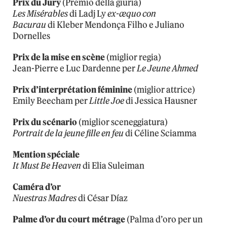
Prix du Jury
(Premio della giuria)
Les Misérables
di Ladj Ly
ex-æquo con
Bacurau
di Kleber Mendonça Filho e Juliano
Dornelles
Prix de la mise en scène
(miglior regia)
Jean-Pierre e Luc Dardenne per
Le Jeune Ahmed
Prix d’interprétation féminine
(miglior attrice)
Emily Beecham per
Little Joe
di Jessica Hausner
Prix du scénario
(miglior sceneggiatura)
Portrait de la jeune fille en feu
di Céline Sciamma
Mention spéciale
It Must Be Heaven
di Elia Suleiman
Caméra d’or
Nuestras Madres
di César Díaz
Palme d’or du court métrage
(Palma d’oro per un