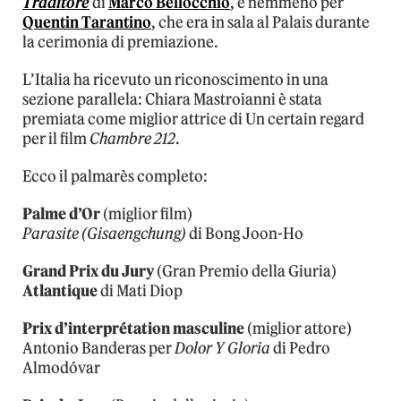
Traditore
di
Marco Bellocchio
, e nemmeno per
Quentin Tarantino
, che era in sala al Palais durante
la cerimonia di premiazione.
L’Italia ha ricevuto un riconoscimento in una
sezione parallela: Chiara Mastroianni è stata
premiata come miglior attrice di Un certain regard
per il film
Chambre 212
.
Ecco il palmarès completo:
Palme d’Or
(miglior film)
Parasite (Gisaengchung)
di Bong Joon-Ho
Grand Prix du Jury
(Gran Premio della Giuria)
Atlantique
di Mati Diop
Prix d’interprétation masculine
(miglior attore)
Antonio Banderas per
Dolor Y Gloria
di Pedro
Almodóvar