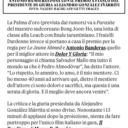
ANTONIO BANDERAS POSA CON IL PREMIO A FIANCO DEL
PRESIDENTE DI GIURIA ALEJANDRO GONZÁLEZ IÑÁRRITU
FOTO: VALERY HACHE/AFP/GETTY IMAGES
La Palma d’oro (prevista dai rumors) va a
Parasite
del maestro sudcoreano Bong Joon-Ho, una lotta di
classe alla Loach con finale tarantiniano. I fratelli
Dardenne invece si portano a casa il premio per la
regia per
Le Jeune Ahmed
e
Antonio Banderas
quello
per il miglior attore in
Dolor Y Gloria
: “Il mio
personaggio si chiama Salvador Mallo ma tutto il
mondo sa che è Pedro Almodóvar”, ha detto l’attore.
“Lo rispetto, lo ammiro, lo amo, è il mio mentore. Ci
ho messo 40 anni ad arrivare qui, dietro il mestiere
dell’attore ci sono dolori e sacrifici, ma questa è una
serata di gloria. E il meglio deve ancora venire”.
La critica e la giuria presieduta da Alejandro
González Iñárritu si sono divise. Nonostante i 13
minuti di applausi dopo la proiezione, niente da fare
purtroppo per l’unico film italiano in gara,
Il