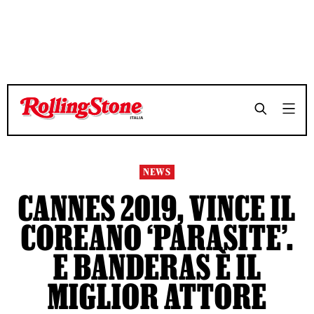
TEMPO DI LETTURA 4 MINUTI
TEMPO DI LETTURA 4 MINUTI
SHARE
SHARE
NEWS
CANNES 2019, VINCE IL
COREANO ‘PARASITE’.
E BANDERAS È IL
MIGLIOR ATTORE