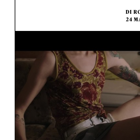
DI
RO
24 M