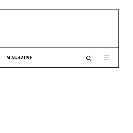
MAGAZINE
SHARE
SHARE