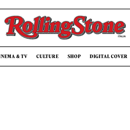
Rolling Stone Italia
INEMA & TV
CULTURE
SHOP
DIGITAL COVER