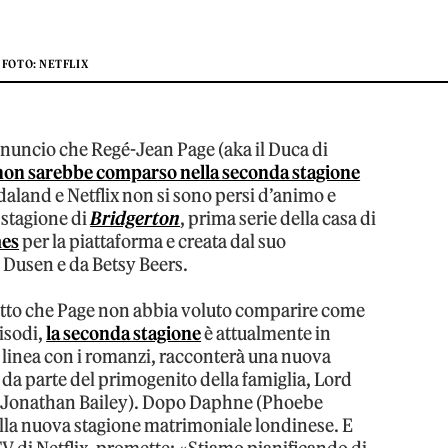
FOTO: NETFLIX
nnuncio che Regé-Jean Page (aka il Duca di
non sarebbe comparso nella seconda stagione
daland e Netflix non si sono persi d’animo e
 stagione di
Bridgerton
, prima serie della casa di
es
per la piattaforma e creata dal suo
 Dusen e da Betsy Beers.
fatto che Page non abbia voluto comparire come
isodi,
la seconda stagione
è attualmente in
n linea con i romanzi, racconterà una nuova
e da parte del primogenito della famiglia, Lord
a Jonathan Bailey). Dopo Daphne (Phoebe
ella nuova stagione matrimoniale londinese. E