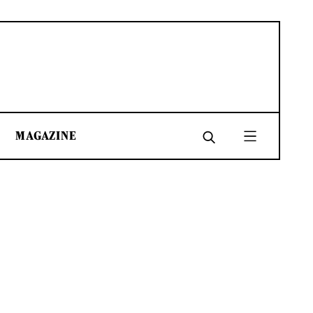
MAGAZINE
SHARE
SHARE