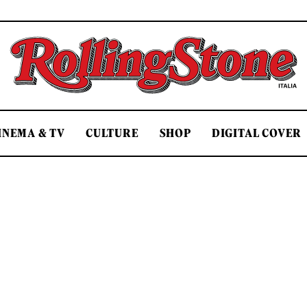
Rolling Stone Italia
INEMA & TV
CULTURE
SHOP
DIGITAL COVER