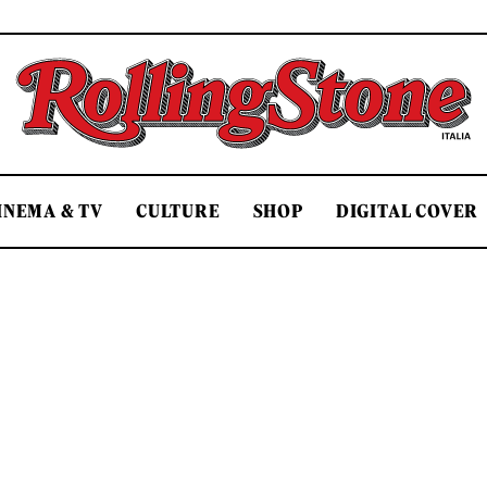
Rolling Stone Italia
INEMA & TV
CULTURE
SHOP
DIGITAL COVER