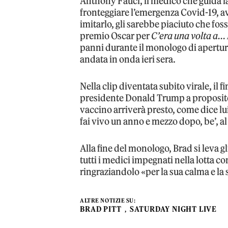
Anthony Fauci, il medico che guida la 
fronteggiare l’emergenza Covid-19, a
imitarlo, gli sarebbe piaciuto che fos
premio Oscar per
C’era una volta a…
panni durante il monologo di apertur
andata in onda ieri sera.
Nella clip diventata subito virale, il f
presidente Donald Trump a proposito 
vaccino arriverà presto, come dice lui.
fai vivo un anno e mezzo dopo, be’, al
Alla fine del monologo, Brad si leva gl
tutti i medici impegnati nella lotta c
ringraziandolo «per la sua calma e la
ALTRE NOTIZIE SU:
BRAD PITT
SATURDAY NIGHT LIVE