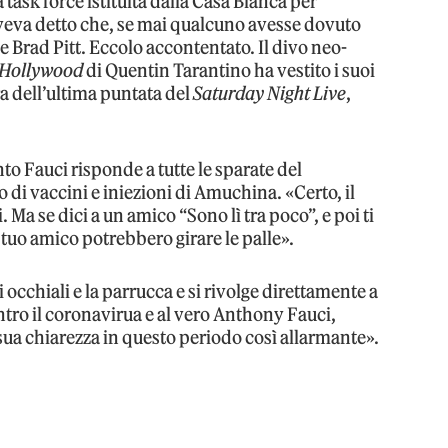
task force istituita dalla Casa Bianca per
veva detto che, se mai qualcuno avesse dovuto
se Brad Pitt. Eccolo accontentato. Il divo neo-
 Hollywood
di Quentin Tarantino ha vestito i suoi
a dell’ultima puntata del
Saturday Night Live
,
into Fauci risponde a tutte le sparate del
di vaccini e iniezioni di Amuchina. «Certo, il
 Ma se dici a un amico “Sono lì tra poco”, e poi ti
 tuo amico potrebbero girare le palle».
i occhiali e la parrucca e si rivolge direttamente a
ontro il coronavirua e al vero Anthony Fauci,
 sua chiarezza in questo periodo così allarmante».