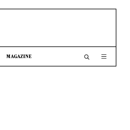
MAGAZINE
SHARE
SHARE