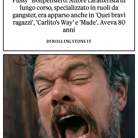
Pussy" Bonpensiero. Attore caratterista di
lungo corso, specializzato in ruoli da
gangster, era apparso anche in 'Quei bravi
ragazzi', 'Carlito's Way' e 'Made'. Aveva 80
anni
DI ROLLING STONE IT