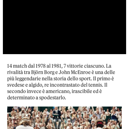
14 match dal 1978 al 1981, 7 vittorie ciascuno. La
rivalità tra Björn Borg e John McEnroe è una delle
più leggendarie nella storia dello sport. Il primo è
svedese e algido, re incontrastato del tennis. Il
secondo invece è americano, irascibile ed è
determinato a spodestarlo.