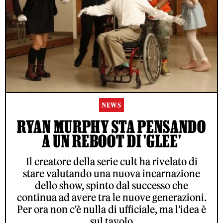
NEWS
RYAN MURPHY STA PENSANDO
A UN REBOOT DI 'GLEE'
Il creatore della serie cult ha rivelato di
ACCETTO LE NORME SUL TRATTAMENTO DEI DATI E
L'INVIO DELLA NEWSLETTER DI RS
stare valutando una nuova incarnazione
dello show, spinto dal successo che
continua ad avere tra le nuove generazioni.
Per ora non c'è nulla di ufficiale, ma l'idea è
© ROLLING STONE ITALIA 2026
CONTATTI
PUBBLICITÀ
sul tavolo