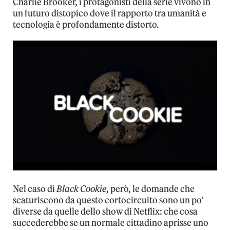
Charlie Brooker, i protagonisti della serie vivono in
un futuro distopico dove il rapporto tra umanità e
tecnologia è profondamente distorto.
Nel caso di
Black Cookie
, però, le domande che
scaturiscono da questo cortocircuito sono un po’
diverse da quelle dello show di Netflix: che cosa
succederebbe se un normale cittadino aprisse uno