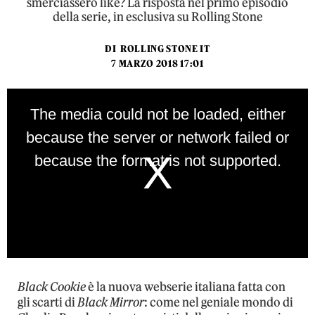
smerciassero like? La risposta nel primo episodio
della serie, in esclusiva su Rolling Stone
DI
ROLLING STONE IT
7 MARZO 2018 17:01
This
is
The media could not be loaded, either
a
modal
because the server or network failed or
window.
because the format is not supported.
Black Cookie
è la nuova webserie italiana fatta con
gli scarti di
Black Mirror
: come nel geniale mondo di