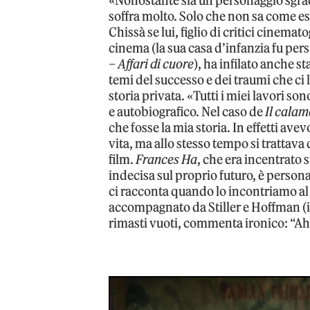
«Nonostante sia un personaggio sgrad
soffra molto. Solo che non sa come e
Chissà se lui, figlio di critici cinema
cinema (la sua casa d’infanzia fu pers
– Affari di cuore
), ha infilato anche s
temi del successo e dei traumi che ci 
storia privata. «Tutti i miei lavori so
e autobiografico. Nel caso de
Il calam
che fosse la mia storia. In effetti av
vita, ma allo stesso tempo si trattava
film.
Frances Ha
, che era incentrato
indecisa sul proprio futuro, è perso
ci racconta quando lo incontriamo al
accompagnato da Stiller e Hoffman (il
rimasti vuoti, commenta ironico: “Ah,