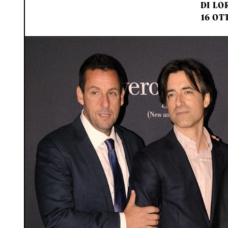
DI
LO
16 OT