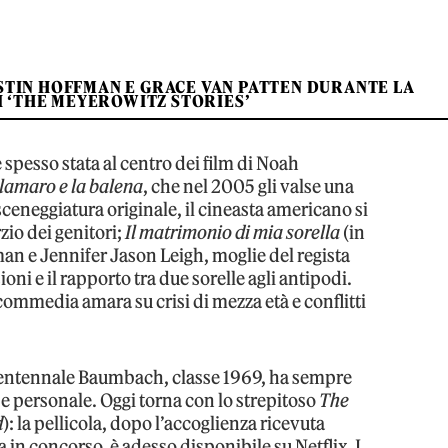
TIN HOFFMAN E GRACE VAN PATTEN DURANTE LA
 ‘THE MEYEROWITZ STORIES’
è spesso stata al centro dei film di Noah
alamaro e la balena
, che nel 2005 gli valse una
sceneggiatura originale, il cineasta americano si
rzio dei genitori;
Il matrimonio di mia sorella
(in
an e Jennifer Jason Leigh, moglie del regista
ioni e il rapporto tra due sorelle agli antipodi.
 commedia amara su crisi di mezza età e conflitti
ventennale Baumbach, classe 1969, ha sempre
e personale. Oggi torna con lo strepitoso
The
d
): la pellicola, dopo l’accoglienza ricevuta
a in concorso, è adesso disponibile su Netflix. I