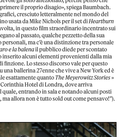
evole gli sono affezionato, perché penso che
sprimere il proprio disagio», spiega Baumbach.
tografici, cresciuto letteralmente nel mondo del
ino usata da Mike Nichols per il set di
Heartburn
tavolta, in questo film straordinario incentrato sui
legano al passato, qualche pezzetto della sua
no personali, ma c’è una distinzione tra personale
aro e la balena
il pubblico diede per scontato
evo inserito alcuni elementi provenienti dalla mia
 di finzione. Lo stesso discorso vale per questo
 su una ballerina 27enne che vive a New York ed è
nale esattamente quanto
The Meyerowitz Stories
»
 Corinthia Hotel di Londra, dove arriva
 quale, entrando in sala e notando alcuni posti
 ma allora non è tutto sold out come pensavo!”).