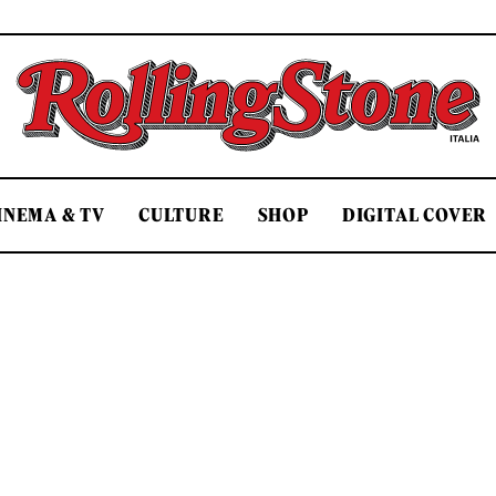
Rolling Stone Italia
INEMA & TV
CULTURE
SHOP
DIGITAL COVER