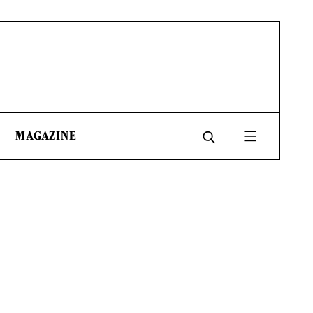
MAGAZINE
SHARE
SHARE