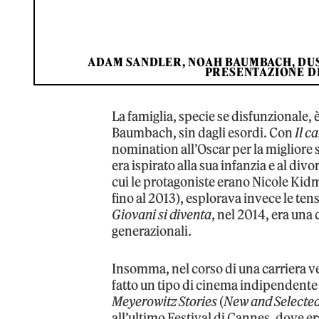
ADAM SANDLER, NOAH BAUMBACH, DUS
PRESENTAZIONE DI
La famiglia, specie se disfunzionale, 
Baumbach, sin dagli esordi. Con
Il c
nomination all’Oscar per la migliore 
era ispirato alla sua infanzia e al divo
cui le protagoniste erano Nicole Kidm
fino al 2013), esplorava invece le tens
Giovani si diventa
, nel 2014, era una
generazionali.
Insomma, nel corso di una carriera 
fatto un tipo di cinema indipendente 
Meyerowitz Stories
(
New and Selecte
all’ultimo Festival di Cannes, dove er