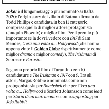
Joker
è il lungometraggio più nominato ai Bafta
2020: l’origin story del villain di Batman firmata da
Todd Phillips è candidata in ben 11 categorie,
compresa quella di miglior attore protagonista
(Joaquin Phoenix) e miglior film. Per il premio più
importante se la dovrà vedere con
1917
di Sam
Mendes,
C’era una volta a… Hollywood
(che hanno
appena vinto il
Golden Globe
rispettivamente come
miglior
drama
e miglior
comedy
),
The Irishman
di
Scorsese e
Parasite
.
Seguono proprio il film di Tarantino con 10
candidature e
The Irishman
e
1917
con 9. Tra gli
attori, Margot Robbie è nominata come non
protagonista sia per
Bombshell
che per
C’era una
volta a… Hollywood
e Scarlett Johansson come
lead
per
Storia di un matrimonio
e come
supporting
per
Jojo Rabbit