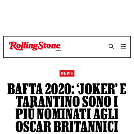
TEMPO DI LETTURA 5 MINUTI
TEMPO DI LETTURA 5 MINUTI
SHARE
SHARE
NEWS
BAFTA 2020: ‘JOKER’ E
TARANTINO SONO I
PIÙ NOMINATI AGLI
OSCAR BRITANNICI