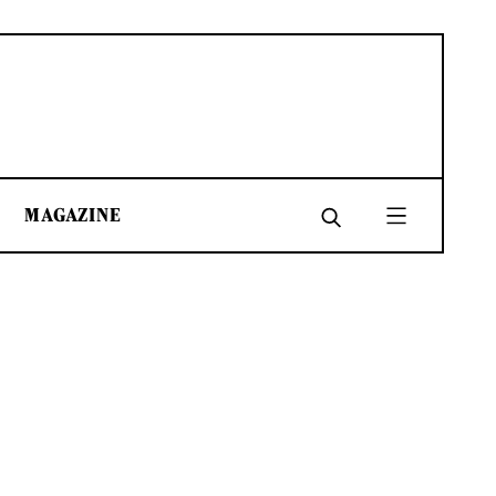
MAGAZINE
SHARE
SHARE