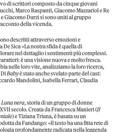
o di scrittori composto da cinque giovani
rucchi, Marco Raspanti, Giacomo Mazzariol e Re
ar e Giacomo Durzi si sono uniti al gruppo
 racconto della vicenda.
ngono descritti attraverso emozioni e
 De Sica «La nostra sfida è quella di
orare nel dettaglio i sentimenti più complessi.
 caratteri: è una visione nuova e molto fresca.
a nelle loro vite, analizziamo la loro ricerca,
. Di
Baby
è stato anche svelato parte del cast:
ccardo Mandolini, Isabella Ferrari, Claudia
è
Luna nera
, storia di un gruppo di donne
l XVII secolo. Creata da Francesca Manieri (
Il
eniale
) e Tiziana Triana, è basata su un
dotta da Fandango: «lI testo ha una fitta rete di
tologia profondamente radicata nella leggenda