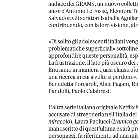
audace dei GRAMS, un nuovo collettiv
autori: Antonio Le Fosse, Eleonora T
Salvador. Gli scrittori Isabella Aguil
contribuendo, con la loro visione, al
«Di solito gli adolescenti italiani ve
problematiche superficiali» sottolinea
approfondire queste personalità, espl
La frustrazione, il lato più oscuro dei
Entriamo in maniera quasi claustrofobi
una ricerca in cui a volte si perdono»
Benedetta Porcaroli, Alice Pagani, Ri
Pandolfi, Paolo Calabresi.
L’altra serie italiana originale Netflix 
accusate di stregoneria nell’Italia de
miracolo
), Laura Paolucci (
L’amica g
manoscritto di quest’ultima e sarà pro
personaggi, fa riferimento ad una mi