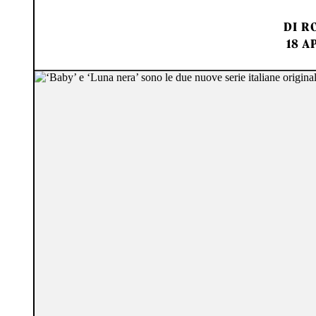
DI
RO
18 A