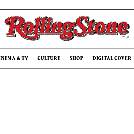
Rolling Stone Italia
INEMA & TV
CULTURE
SHOP
DIGITAL COVER