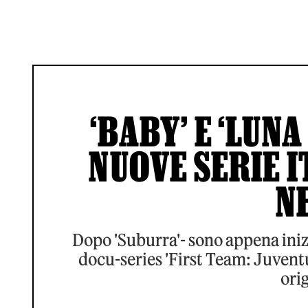
‘BABY’ E ‘LUNA
NUOVE SERIE I
N
Dopo 'Suburra'- sono appena inizia
docu-series 'First Team: Juventus
orig