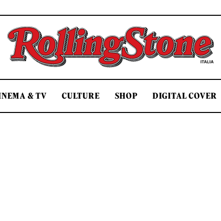
Rolling Stone Italia
INEMA & TV
CULTURE
SHOP
DIGITAL COVER