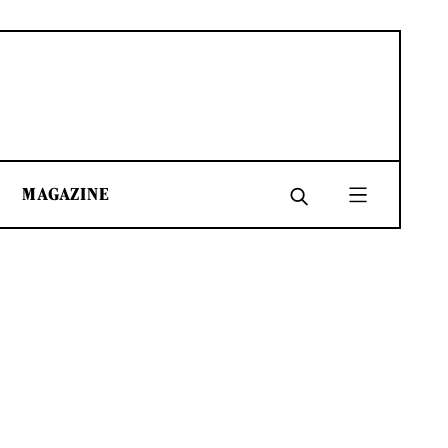
MAGAZINE
SHARE
SHARE