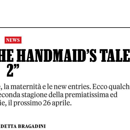
NEWS
HE HANDMAID’S TAL
2”
ie, la maternità e le new entries. Ecco qualc
seconda stagione della premiatissima ed
ie, il prossimo 26 aprile.
DETTA BRAGADINI