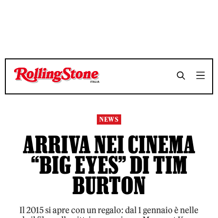
TEMPO DI LETTURA 3 MINUTI
TEMPO DI LETTURA 3 MINUTI
SHARE
SHARE
NEWS
ARRIVA NEI CINEMA
“BIG EYES” DI TIM
BURTON
Il 2015 si apre con un regalo: dal 1 gennaio è nelle