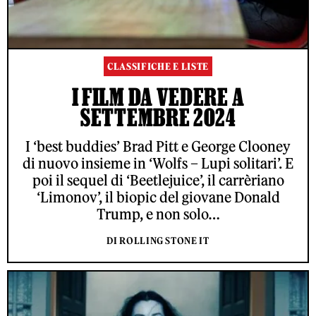
CLASSIFICHE E LISTE
I FILM DA VEDERE A
SETTEMBRE 2024
I ‘best buddies’ Brad Pitt e George Clooney
di nuovo insieme in ‘Wolfs – Lupi solitari’. E
poi il sequel di ‘Beetlejuice’, il carrèriano
‘Limonov’, il biopic del giovane Donald
Trump, e non solo…
DI ROLLING STONE IT