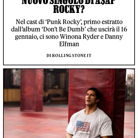
NUOVO SINGOLO DI A$AP
ROCKY?
Nel cast di ‘Punk Rocky’, primo estratto
dall’album ‘Don’t Be Dumb’ che uscirà il 16
gennaio, ci sono Winona Ryder e Danny
Elfman
DI ROLLING STONE IT