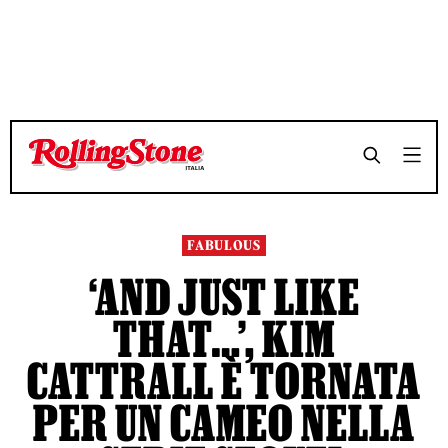
TEMPO DI LETTURA 4 MINUTI
TEMPO DI LETTURA 4 MINUTI
SHARE
SHARE
FABULOUS
‘AND JUST LIKE
THAT…’, KIM
CATTRALL È TORNATA
PER UN CAMEO NELLA