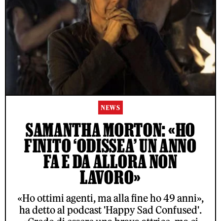
NEWS
SAMANTHA MORTON: «HO
FINITO ‘ODISSEA’ UN ANNO
FA E DA ALLORA NON
LAVORO»
«Ho ottimi agenti, ma alla fine ho 49 anni»,
ha detto al podcast 'Happy Sad Confused'.