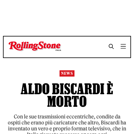
TEMPO DI LETTURA 2 MINUTI
TEMPO DI LETTURA 2 MINUTI
SHARE
SHARE
NEWS
ALDO BISCARDI È
MORTO
Con le sue trasmissioni eccentriche, condite da
ospiti che erano più caricature che altro, Biscardi ha
inventato un vero e proprio format televisivo, che in