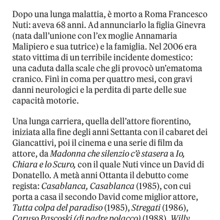
Dopo una lunga malattia, è morto a Roma Francesco
Nuti: aveva 68 anni. Ad annunciarlo la figlia Ginevra
(nata dall’unione con l’ex moglie Annamaria
Malipiero e sua tutrice) e la famiglia. Nel 2006 era
stato vittima di un terribile incidente domestico:
una caduta dalla scale che gli provocò un’ematoma
cranico. Finì in coma per quattro mesi, con gravi
danni neurologici e la perdita di parte delle sue
capacità motorie.
Una lunga carriera, quella dell’attore fiorentino,
iniziata alla fine degli anni Settanta con il cabaret dei
Giancattivi, poi il cinema e una serie di film da
attore, da
Madonna che silenzio c’è stasera
a
Io,
Chiara e lo Scuro,
con il quale Nuti vince un David di
Donatello. A metà anni Ottanta il debutto come
regista:
Casablanca, Casablanca
(1985), con cui
porta a casa il secondo David come miglior attore,
Tutta colpa del paradiso
(1985),
Stregati
(1986),
Caruso Pascoski (di padre polacco)
(1988),
Willy