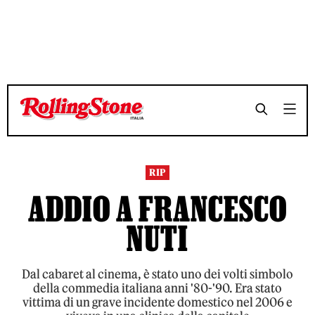
TEMPO DI LETTURA 3 MINUTI
TEMPO DI LETTURA 3 MINUTI
SHARE
SHARE
RIP
ADDIO A FRANCESCO
NUTI
Dal cabaret al cinema, è stato uno dei volti simbolo
della commedia italiana anni '80-'90. Era stato
vittima di un grave incidente domestico nel 2006 e