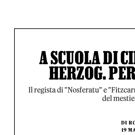
A SCUOLA DI 
HERZOG. PER
Il regista di "Nosferatu" e "Fitzca
del mestie
DI
RO
19 MA