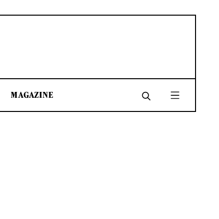
MAGAZINE
SHARE
SHARE