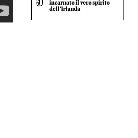
incarnato il vero spirito
dell’Irlanda