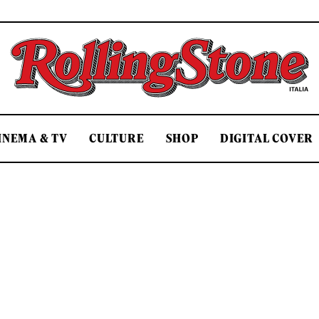
Rolling Stone Italia
INEMA & TV
CULTURE
SHOP
DIGITAL COVER