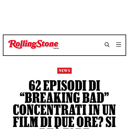
TEMPO DI LETTURA 2 MINUTI
TEMPO DI LETTURA 2 MINUTI
SHARE
SHARE
NEWS
62 EPISODI DI
“BREAKING BAD”
CONCENTRATI IN UN
FILM DI DUE ORE? SI