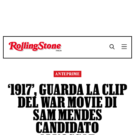
TEMPO DI LETTURA 6 MINUTI
TEMPO DI LETTURA 6 MINUTI
SHARE
SHARE
ANTEPRIME
‘1917’, GUARDA LA CLIP
DEL WAR MOVIE DI
SAM MENDES
CANDIDATO