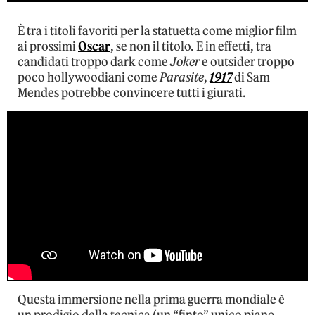
Video
È tra i titoli favoriti per la statuetta come miglior film
ai prossimi
Oscar
, se non il titolo. E in effetti, tra
candidati troppo dark come
Joker
e outsider troppo
poco hollywoodiani come
Parasite
,
1917
di Sam
Mendes potrebbe convincere tutti i giurati.
Questa immersione nella prima guerra mondiale è