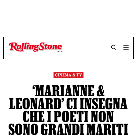
TEMPO DI LETTURA 9 MINUTI
TEMPO DI LETTURA 9 MINUTI
SHARE
SHARE
CINEMA & TV
‘MARIANNE &
LEONARD’ CI INSEGNA
CHE I POETI NON
SONO GRANDI MARITI