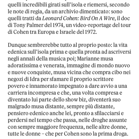
quelli incredibili girati sull’isola e riemersi, secondo
le note di regia, da un archivio dimenticato: sono
quelli tratti da
Leonard Cohen: Bird On A Wire
, il doc
di Tony Palmer del 1974, un video-reportage del tour
di Cohen tra Europa e Israele del 1972.
Dunque sembrerebbe tutto al proprio posto: la vita
edenica sull’isola prima e quella pronta ad ascriversi
negli annali della musica poi; Marianne musa
adoratissima e venerata, immagine di mondo nuovo
e nuove conquiste, musa vicina che compra cibo nei
negozi di Idra per sfamare il proprio scrittore
povero e innamorato impegnato a dare avvio a una
carriera incompresa e che, una volta compresa e
diventato lui parte dello show biz, diventerà suo
malgrado musa distante, sempre più distante,
pensiero edenico anche lei, pronto a sfilacciarsi e
perdersi nel tempo che passa, nelle droghe assunte
con sempre maggiore frequenza, nelle altre donne,
tutte le donne – che per Cohen sono la prima droga.