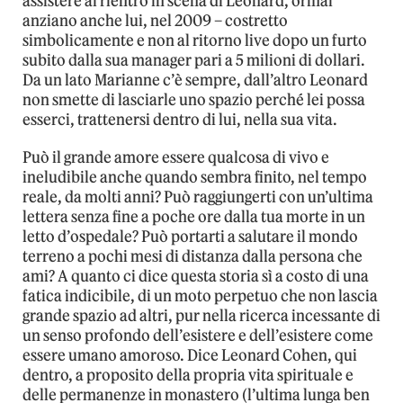
assistere al rientro in scena di Leonard, ormai
anziano anche lui, nel 2009 – costretto
simbolicamente e non al ritorno live dopo un furto
subito dalla sua manager pari a 5 milioni di dollari.
Da un lato Marianne c’è sempre, dall’altro Leonard
non smette di lasciarle uno spazio perché lei possa
esserci, trattenersi dentro di lui, nella sua vita.
Può il grande amore essere qualcosa di vivo e
ineludibile anche quando sembra finito, nel tempo
reale, da molti anni? Può raggiungerti con un’ultima
lettera senza fine a poche ore dalla tua morte in un
letto d’ospedale? Può portarti a salutare il mondo
terreno a pochi mesi di distanza dalla persona che
ami? A quanto ci dice questa storia sì a costo di una
fatica indicibile, di un moto perpetuo che non lascia
grande spazio ad altri, pur nella ricerca incessante di
un senso profondo dell’esistere e dell’esistere come
essere umano amoroso. Dice Leonard Cohen, qui
dentro, a proposito della propria vita spirituale e
delle permanenze in monastero (l’ultima lunga ben