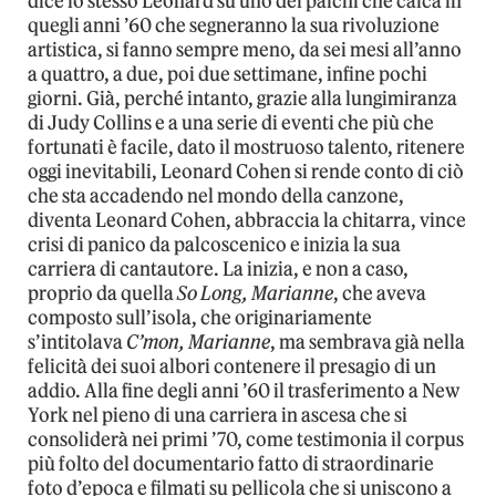
dice lo stesso Leonard su uno dei palchi che calca in
quegli anni ’60 che segneranno la sua rivoluzione
artistica, si fanno sempre meno, da sei mesi all’anno
a quattro, a due, poi due settimane, infine pochi
giorni. Già, perché intanto, grazie alla lungimiranza
di Judy Collins e a una serie di eventi che più che
fortunati è facile, dato il mostruoso talento, ritenere
oggi inevitabili, Leonard Cohen si rende conto di ciò
che sta accadendo nel mondo della canzone,
diventa Leonard Cohen, abbraccia la chitarra, vince
crisi di panico da palcoscenico e inizia la sua
carriera di cantautore. La inizia, e non a caso,
proprio da quella
So Long, Marianne
, che aveva
composto sull’isola, che originariamente
s’intitolava
C’mon, Marianne
, ma sembrava già nella
felicità dei suoi albori contenere il presagio di un
addio. Alla fine degli anni ’60 il trasferimento a New
York nel pieno di una carriera in ascesa che si
consoliderà nei primi ’70, come testimonia il corpus
più folto del documentario fatto di straordinarie
foto d’epoca e filmati su pellicola che si uniscono a