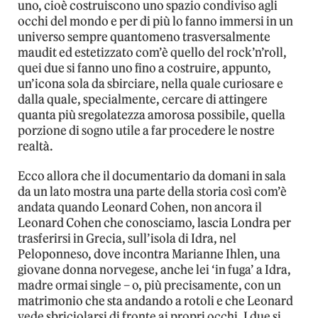
uno, cioè costruiscono uno spazio condiviso agli
occhi del mondo e per di più lo fanno immersi in un
universo sempre quantomeno trasversalmente
maudit ed estetizzato com’è quello del rock’n’roll,
quei due si fanno uno fino a costruire, appunto,
un’icona sola da sbirciare, nella quale curiosare e
dalla quale, specialmente, cercare di attingere
quanta più sregolatezza amorosa possibile, quella
porzione di sogno utile a far procedere le nostre
realtà.
Ecco allora che il documentario da domani in sala
da un lato mostra una parte della storia così com’è
andata quando Leonard Cohen, non ancora il
Leonard Cohen che conosciamo, lascia Londra per
trasferirsi in Grecia, sull’isola di Idra, nel
Peloponneso, dove incontra Marianne Ihlen, una
giovane donna norvegese, anche lei ‘in fuga’ a Idra,
madre ormai single – o, più precisamente, con un
matrimonio che sta andando a rotoli e che Leonard
vede sbriciolarsi di fronte ai propri occhi. I due si