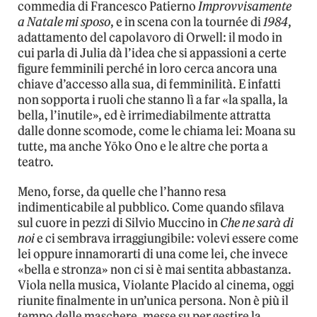
commedia di Francesco Patierno
Improvvisamente
a Natale mi sposo
, e in scena con la tournée di
1984
,
adattamento del capolavoro di Orwell: il modo in
cui parla di Julia dà l’idea che si appassioni a certe
figure femminili perché in loro cerca ancora una
chiave d’accesso alla sua, di femminilità. E infatti
non sopporta i ruoli che stanno lì a far «la spalla, la
bella, l’inutile», ed è irrimediabilmente attratta
dalle donne scomode, come le chiama lei: Moana su
tutte, ma anche Yōko Ono e le altre che porta a
teatro.
Meno, forse, da quelle che l’hanno resa
indimenticabile al pubblico. Come quando sfilava
sul cuore in pezzi di Silvio Muccino in
Che ne sarà di
noi
e ci sembrava irraggiungibile: volevi essere come
lei oppure innamorarti di una come lei, che invece
«bella e stronza» non ci si è mai sentita abbastanza.
Viola nella musica, Violante Placido al cinema, oggi
riunite finalmente in un’unica persona. Non è più il
tempo delle maschere, messe su per gestire la