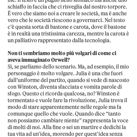
schiaffo in faccia che ci risveglia dal nostro torpore.
È vero che siamo noi a creare le società, ma è anche
vero che le società riescono a governarci. Nel testo
c’è questa sorta di bastone e carota, dove il bastone
è in realtà una tristissima carezza, mentre la carota è
un palliativo rappresentato dalla tecnologia.
Non ti sembriamo molto più volgari di come ci
aveva immaginato Orwell?
Sì, se parliamo dello scenario. Ma, ad esempio, il mio
personaggio è molto volgare. Julia è una che fuori
dall’uniforme del partito, quando si vede di nascosto
con Winston, diventa sfacciata e vomita parole di
sfogo. Questo ci ricorda qualcosa, no? Winston è
tormentato e vuole fare la rivoluzione, Julia trova il
modo di stare apparentemente nelle regole ma fa
comunque quello che vuole. Quando dice “tanto
non possiamo cambiare niente” rappresenta la voce
di molti di noi. Alla fine o sei un martire e dedichi la
tua vita ad un’idea, morendo per quest’idea senza