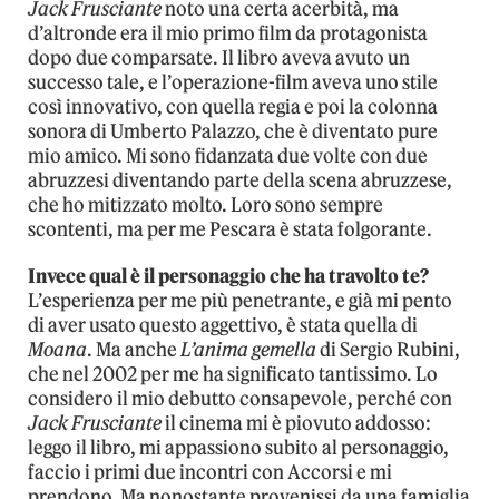
Jack Frusciante
noto una certa acerbità, ma
d’altronde era il mio primo film da protagonista
dopo due comparsate. Il libro aveva avuto un
successo tale, e l’operazione-film aveva uno stile
così innovativo, con quella regia e poi la colonna
sonora di Umberto Palazzo, che è diventato pure
mio amico. Mi sono fidanzata due volte con due
abruzzesi diventando parte della scena abruzzese,
che ho mitizzato molto. Loro sono sempre
scontenti, ma per me Pescara è stata folgorante.
Invece qual è il personaggio che ha travolto te?
L’esperienza per me più penetrante, e già mi pento
di aver usato questo aggettivo, è stata quella di
Moana
. Ma anche
L’anima gemella
di Sergio Rubini,
che nel 2002 per me ha significato tantissimo. Lo
considero il mio debutto consapevole, perché con
Jack Frusciante
il cinema mi è piovuto addosso:
leggo il libro, mi appassiono subito al personaggio,
faccio i primi due incontri con Accorsi e mi
prendono. Ma nonostante provenissi da una famiglia