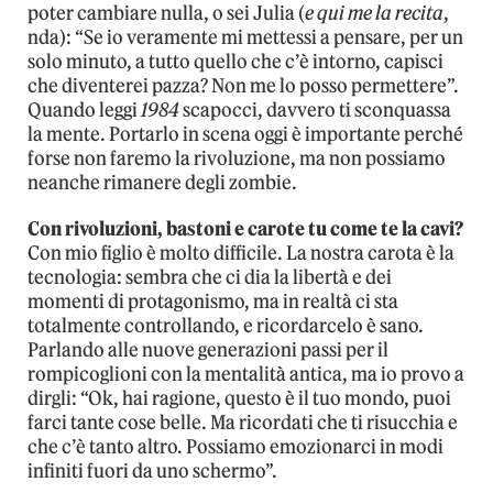
poter cambiare nulla, o sei Julia (
e qui me la recita
,
nda): “Se io veramente mi mettessi a pensare, per un
solo minuto, a tutto quello che c’è intorno, capisci
che diventerei pazza? Non me lo posso permettere”.
Quando leggi
1984
scapocci, davvero ti sconquassa
la mente. Portarlo in scena oggi è importante perché
forse non faremo la rivoluzione, ma non possiamo
neanche rimanere degli zombie.
Con rivoluzioni, bastoni e carote tu come te la cavi?
Con mio figlio è molto difficile. La nostra carota è la
tecnologia: sembra che ci dia la libertà e dei
momenti di protagonismo, ma in realtà ci sta
totalmente controllando, e ricordarcelo è sano.
Parlando alle nuove generazioni passi per il
rompicoglioni con la mentalità antica, ma io provo a
dirgli: “Ok, hai ragione, questo è il tuo mondo, puoi
farci tante cose belle. Ma ricordati che ti risucchia e
che c’è tanto altro. Possiamo emozionarci in modi
infiniti fuori da uno schermo”.