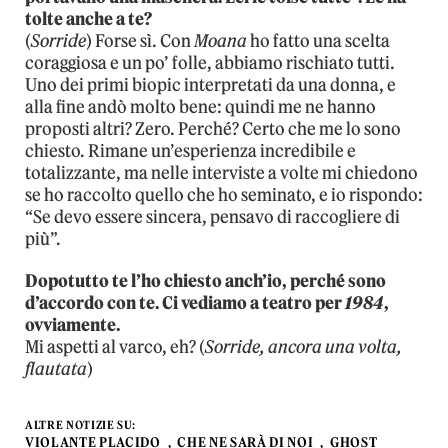
tolte anche a te?
(
Sorride
) Forse sì. Con
Moana
ho fatto una scelta
coraggiosa e un po’ folle, abbiamo rischiato tutti.
Uno dei primi biopic interpretati da una donna, e
alla fine andò molto bene: quindi me ne hanno
proposti altri? Zero. Perché? Certo che me lo sono
chiesto. Rimane un’esperienza incredibile e
totalizzante, ma nelle interviste a volte mi chiedono
se ho raccolto quello che ho seminato, e io rispondo:
“Se devo essere sincera, pensavo di raccogliere di
più”.
Dopotutto te l’ho chiesto anch’io, perché sono
d’accordo con te. Ci vediamo a teatro per
1984
,
ovviamente.
Mi aspetti al varco, eh? (
Sorride, ancora una volta,
flautata
)
ALTRE NOTIZIE SU:
VIOLANTE PLACIDO
CHE NE SARÀ DI NOI
GHOST