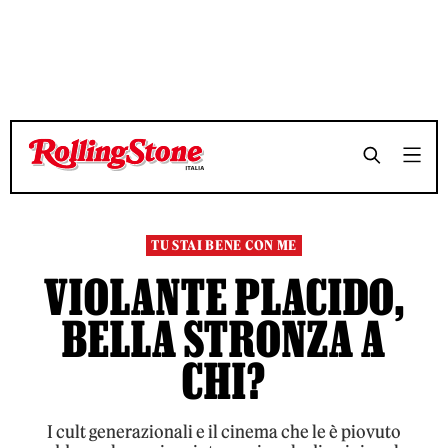
TEMPO DI LETTURA 16 MINUTI
TEMPO DI LETTURA 16 MINUTI
SHARE
SHARE
TU STAI BENE CON ME
VIOLANTE PLACIDO,
BELLA STRONZA A
CHI?
I cult generazionali e il cinema che le è piovuto