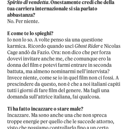
Spirito di vendetta
. Onestamente credi che della
tua carriera internazionale si sia parlato
abbastanza?
No. Per niente.
E come te lo spieghi?
Io non lo so. A volte penso sia una questione
karmica. Ricordo quando uscì
Ghost Rider
e Nicolas
Cage andò da Fazio. Ora: non dico che per forza
dovevi invitare anche me, che comunque ero la
donna del film e potevi farmi entrare in seconda
battuta, ma almeno nominarmi nell’intervista?
Invece niente, come se io in quel film non ci fossi. A
prescindere da questo, non è che a noi italiani capiti
tutti i giorni di fare film del genere. Ma fagli una
domanda sull’attrice italiana, fai qualcosa.
Ti ha fatto incazzare o stare male?
Incazzare. Ma sono anche una che non spreca
troppe energie per quello che le succede attorno,
visto che possiamo controllarlo fino a un certo