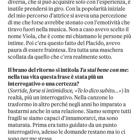
diversa, che si può acquisire solo con l’esperienza, è
inutile prendersi in giro. Con la popolarità iniziale
del mio percorso d’attrice si aveva una percezione
di me che forse avrebbe stonato con l’emotività che
tiravo fuori nella musica. Non a caso avevo scelto il
nome Viola, che è come mi chiamano le persone più
intime. Poi c’era questo fatto del Placido, avevo
paura di essere fraintesa. Era tutta una maschera
scollata da quello che c’era realmente sotto.
Il brano del ritorno si intitola
Tu stai bene con me
:
nella tua vita questa frase è stata più un
interrogativo o una certezza?
(
Sorride, forse si intimidisce, «Te lo dico subito…»
) In
realtà, più un interrogativo. Nella canzone lo
trasformo in altro perché negli anni ho imparato a
bastarmi anche in una relazione. Siamo sempre tutti
fragili se siamo capaci d’innamorarci, ma sono
maturata. Prima era tutto guidato da un punto
interrogativo, adesso le domande restano ma io ci
sono per me stessa.