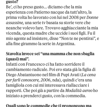
gusto?
Be’, ci ho preso gusto… diciamo che la mia
esperienza con Patierno nacque da tutt’altro, la
prima volta ho lavorato con lui nel 2008 per
Donne
assassine,
una serie tv basata su storie vere che
neanche volevo fare. Trovavo agghiacciante la mia
vicenda, questa madre che uccide i suoi figli. Fu il
mio agente ad insistere, disse “Non te ne pentirai”, e
alla fine girammo la serie in Argentina.
Stavolta invece sei “una mamma che non sbaglia
(quasi) mai”.
Infatti con Francesco ci ha fatto sorridere il
cambiamento radicale. Poi ero stata già la figlia di
Diego Abatantuono nel film di Pupi Avati (
La cena
per farli conoscere, 2006
, nda), quindi c’era una
famigliola con cui mi interessava riallacciare i
rapporti. Che poi già a partire da
Modalità aereo
ho
iniziato a prenderci gusto, con la commedia.
Quali sono le commedie che ti propongono ma