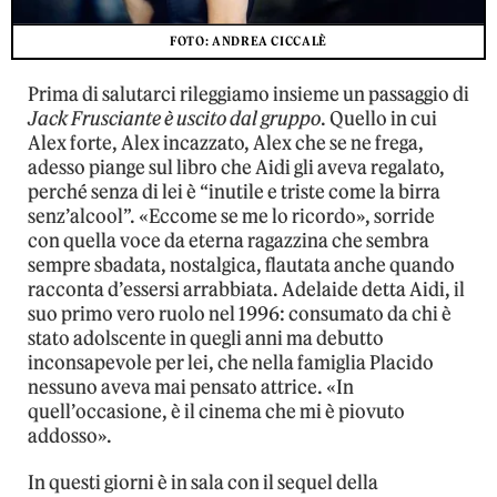
FOTO: ANDREA CICCALÈ
Prima di salutarci rileggiamo insieme un passaggio di
Jack Frusciante è uscito dal gruppo
. Quello in cui
Alex forte, Alex incazzato, Alex che se ne frega,
adesso piange sul libro che Aidi gli aveva regalato,
perché senza di lei è “inutile e triste come la birra
senz’alcool”. «Eccome se me lo ricordo», sorride
con quella voce da eterna ragazzina che sembra
sempre sbadata, nostalgica, flautata anche quando
racconta d’essersi arrabbiata. Adelaide detta Aidi, il
suo primo vero ruolo nel 1996: consumato da chi è
stato adolscente in quegli anni ma debutto
inconsapevole per lei, che nella famiglia Placido
nessuno aveva mai pensato attrice. «In
quell’occasione, è il cinema che mi è piovuto
addosso».
In questi giorni è in sala con il sequel della