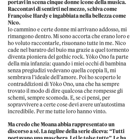
portavi in scena cinque donne icone della musica.
Raccontavi di sentirti nel mezzo, schiva come
Françoise Hardy e ingabbiata nella bellezza come
Nico.
Io cammino e certe donne mi arrivano addosso, mi
rimangono dentro. Mi sono accorta che erano loro e
ho voluto raccontarle, risuonano tutte in me. Nico
cade nel baratro del buio ma grazie a quel tormento
diventa pioniera del gothic rock. Yōko Ono fa parte
della mia infanzia: quando i miei occhi di bambina
senza pregiudizi vedevano quella coppia lì, mi
sembrava l’ideale dell’amore. Poi ho scoperto le
contraddizioni di Yōko Ono, una che ha sempre
trovato il modo di dire qualcosa che rompesse gli
schemi, sempre scomoda. E, se ci pensi, per
sopravvivere a certe cose devi avere un’autostima
incredibile. Per me tutte loro hanno vinto.
Ma credo che Moana abbia rappresentato un
discorso a sé. La
tagline
della serie diceva: “Tutti
portavano una maschera. Lei le tolse tutte”. Le ha