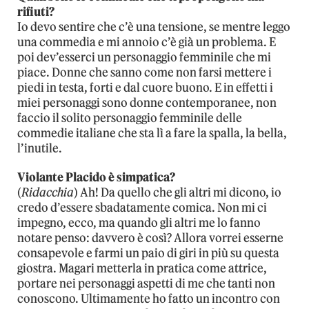
rifiuti?
Io devo sentire che c’è una tensione, se mentre leggo
una commedia e mi annoio c’è già un problema. E
poi dev’esserci un personaggio femminile che mi
piace. Donne che sanno come non farsi mettere i
piedi in testa, forti e dal cuore buono. E in effetti i
miei personaggi sono donne contemporanee, non
faccio il solito personaggio femminile delle
commedie italiane che sta lì a fare la spalla, la bella,
l’inutile.
Violante Placido è simpatica?
(
Ridacchia
) Ah! Da quello che gli altri mi dicono, io
credo d’essere sbadatamente comica. Non mi ci
impegno, ecco, ma quando gli altri me lo fanno
notare penso: davvero è così? Allora vorrei esserne
consapevole e farmi un paio di giri in più su questa
giostra. Magari metterla in pratica come attrice,
portare nei personaggi aspetti di me che tanti non
conoscono. Ultimamente ho fatto un incontro con