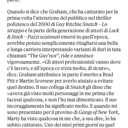
Quando si dice che Graham, che ha catturato per la
prima volta l’attenzione del pubblico nel thriller
poliziesco del 2000 di Guy Ritchie
Snatch – Lo
strappo
e fa parte della generazione di attori di
Lock
& Stock – Pazzi scatenati
emersi in quell’epoca,
avrebbe potuto semplicemente ritagliarsi una bella
e lunga carriera interpretando varianti di duri in tuta
chiamati “The Guv’nor”, ride e annuisce
vigorosamente. «Gli attori professionisti vanno dove
c’è lavoro, e all’epoca ce n’era molto, di sicuro»,
dice. Graham attribuisce in parte il merito a Brad
Pitt e Martin Scorsese per averlo aiutato a evitare
quel destino. Il suo collega di
Snatch
gli disse che
«aveva già visto molti personaggi in me prima che
facessi qualcosa, e non l’ho mai dimenticato. Il suo
incoraggiamento ha significato molto. E quando mi
sono presentato per il provino di
Gangs of New York
,
Marty ha visto qualcosa in me che, a suo dire, lo ha
subito catturato. Uno dei miei primi giorni su quel