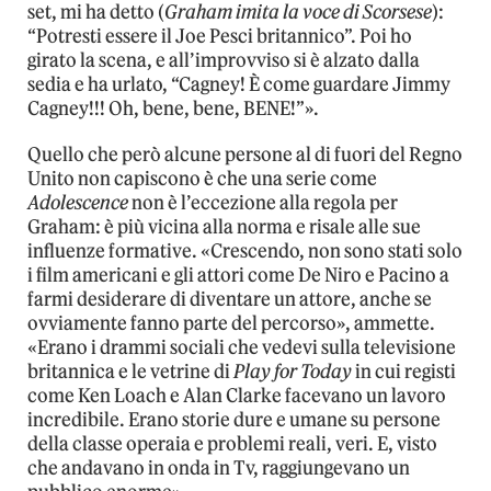
set, mi ha detto (
Graham imita la voce di Scorsese
):
“Potresti essere il Joe Pesci britannico”. Poi ho
girato la scena, e all’improvviso si è alzato dalla
sedia e ha urlato, “Cagney! È come guardare Jimmy
Cagney!!! Oh, bene, bene, BENE!”».
Quello che però alcune persone al di fuori del Regno
Unito non capiscono è che una serie come
Adolescence
non è l’eccezione alla regola per
Graham: è più vicina alla norma e risale alle sue
influenze formative. «Crescendo, non sono stati solo
i film americani e gli attori come De Niro e Pacino a
farmi desiderare di diventare un attore, anche se
ovviamente fanno parte del percorso», ammette.
«Erano i drammi sociali che vedevi sulla televisione
britannica e le vetrine di
Play for Today
in cui registi
come Ken Loach e Alan Clarke facevano un lavoro
incredibile. Erano storie dure e umane su persone
della classe operaia e problemi reali, veri. E, visto
che andavano in onda in Tv, raggiungevano un