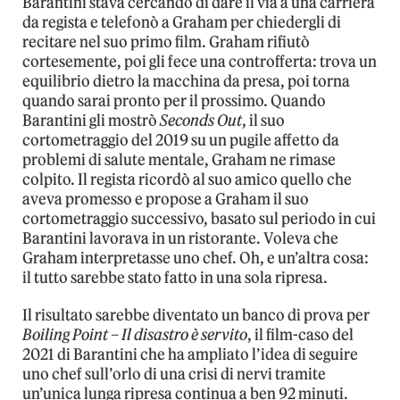
Barantini stava cercando di dare il via a una carriera
da regista e telefonò a Graham per chiedergli di
recitare nel suo primo film. Graham rifiutò
cortesemente, poi gli fece una controfferta: trova un
equilibrio dietro la macchina da presa, poi torna
quando sarai pronto per il prossimo. Quando
Barantini gli mostrò
Seconds Out
, il suo
cortometraggio del 2019 su un pugile affetto da
problemi di salute mentale, Graham ne rimase
colpito. Il regista ricordò al suo amico quello che
aveva promesso e propose a Graham il suo
cortometraggio successivo, basato sul periodo in cui
Barantini lavorava in un ristorante. Voleva che
Graham interpretasse uno chef. Oh, e un’altra cosa:
il tutto sarebbe stato fatto in una sola ripresa.
Il risultato sarebbe diventato un banco di prova per
Boiling Point – Il disastro è servito
, il film-caso del
2021 di Barantini che ha ampliato l’idea di seguire
uno chef sull’orlo di una crisi di nervi tramite
un’unica lunga ripresa continua a ben 92 minuti.