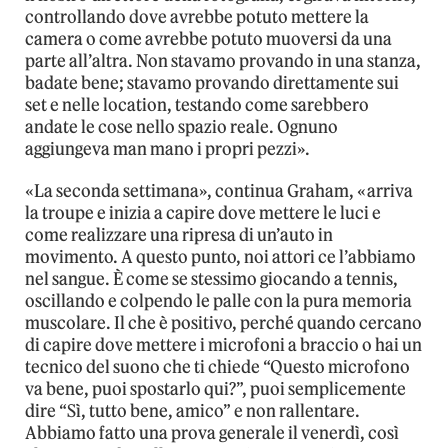
controllando dove avrebbe potuto mettere la
camera o come avrebbe potuto muoversi da una
parte all’altra. Non stavamo provando in una stanza,
badate bene; stavamo provando direttamente sui
set e nelle location, testando come sarebbero
andate le cose nello spazio reale. Ognuno
aggiungeva man mano i propri pezzi».
«La seconda settimana», continua Graham, «arriva
la troupe e inizia a capire dove mettere le luci e
come realizzare una ripresa di un’auto in
movimento. A questo punto, noi attori ce l’abbiamo
nel sangue. È come se stessimo giocando a tennis,
oscillando e colpendo le palle con la pura memoria
muscolare. Il che è positivo, perché quando cercano
di capire dove mettere i microfoni a braccio o hai un
tecnico del suono che ti chiede “Questo microfono
va bene, puoi spostarlo qui?”, puoi semplicemente
dire “Sì, tutto bene, amico” e non rallentare.
Abbiamo fatto una prova generale il venerdì, così