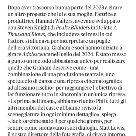
Dopo aver trascorso buona parte del 2023 a girare
un altro progetto che lui e sua moglie, l’attrice e
produttrice Hannah Walters, avevano sviluppato
con Steven Knight di
Peaky Blinders
intitolato
A
Thousand Blows
, che includeva sei mesi in cui
l’attore si allenava per interpretare un pugile
dell’era vittoriana, Graham e soci hanno iniziato a
girare
Adolescence
nel luglio del 2024. È stato messo
a punto un metodo abbastanza unico per realizzare
quello che Graham descrive come «una
combinazione di una produzione teatrale, uno
spettacolo di danza e una ripresa cinematografica
ad altissimo rischio» per raggiungere l’obiettivo di
far funzionare tutto in sincronia in un’unica ripresa.
«La prima settimana, abbiamo riunito Phil e tutti gli
altri membri del cast e abbiamo rivisto la
sceneggiatura in ogni minimo dettaglio», spiega.
«Jack sarebbe stato lì per qualche giorno, per
sentire come suonavano i suoi dialoghi. Matt Lewis,
il nostro direttore della fotografia, ci girava intorno,