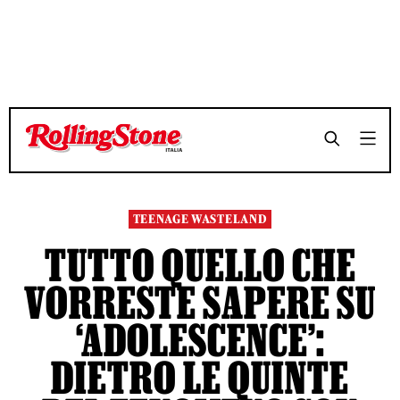
TEMPO DI LETTURA 13 MINUTI
TEMPO DI LETTURA 13 MINUTI
SHARE
SHARE
TEENAGE WASTELAND
TUTTO QUELLO CHE
VORRESTE SAPERE SU
‘ADOLESCENCE’:
DIETRO LE QUINTE