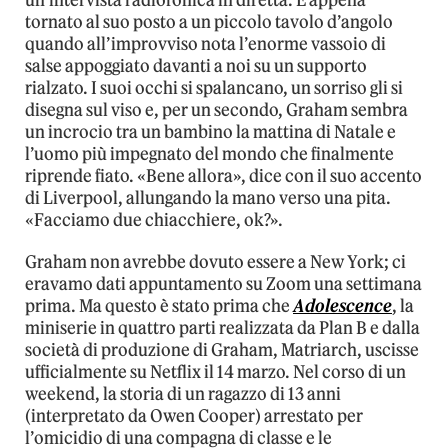
un’intervista radiofonica in diretta. È appena
tornato al suo posto a un piccolo tavolo d’angolo
quando all’improvviso nota l’enorme vassoio di
salse appoggiato davanti a noi su un supporto
rialzato. I suoi occhi si spalancano, un sorriso gli si
disegna sul viso e, per un secondo, Graham sembra
un incrocio tra un bambino la mattina di Natale e
l’uomo più impegnato del mondo che finalmente
riprende fiato. «Bene allora», dice con il suo accento
di Liverpool, allungando la mano verso una pita.
«Facciamo due chiacchiere, ok?».
Graham non avrebbe dovuto essere a New York; ci
eravamo dati appuntamento su Zoom una settimana
prima. Ma questo è stato prima che
Adolescence
, la
miniserie in quattro parti realizzata da Plan B e dalla
società di produzione di Graham, Matriarch, uscisse
ufficialmente su Netflix il 14 marzo. Nel corso di un
weekend, la storia di un ragazzo di 13 anni
(interpretato da Owen Cooper) arrestato per
l’omicidio di una compagna di classe e le