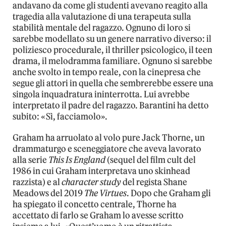
andavano da come gli studenti avevano reagito alla
tragedia alla valutazione di una terapeuta sulla
stabilità mentale del ragazzo. Ognuno di loro si
sarebbe modellato su un genere narrativo diverso: il
poliziesco procedurale, il thriller psicologico, il teen
drama, il melodramma familiare. Ognuno si sarebbe
anche svolto in tempo reale, con la cinepresa che
segue gli attori in quella che sembrerebbe essere una
singola inquadratura ininterrotta. Lui avrebbe
interpretato il padre del ragazzo. Barantini ha detto
subito: «Sì, facciamolo».
Graham ha arruolato al volo pure Jack Thorne, un
drammaturgo e sceneggiatore che aveva lavorato
alla serie
This Is England
(sequel del film cult del
1986 in cui Graham interpretava uno skinhead
razzista) e al
character study
del regista Shane
Meadows del 2019
The Virtues
. Dopo che Graham gli
ha spiegato il concetto centrale, Thorne ha
accettato di farlo se Graham lo avesse scritto