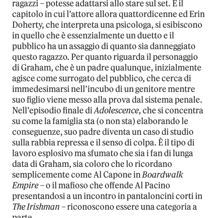
ragazzi – potesse adattarsi allo stare sul set. È il
capitolo in cui l’attore allora quattordicenne ed Erin
Doherty, che interpreta una psicologa, si esibiscono
in quello che è essenzialmente un duetto e il
pubblico ha un assaggio di quanto sia danneggiato
questo ragazzo. Per quanto riguarda il personaggio
di Graham, che è un padre qualunque, inizialmente
agisce come surrogato del pubblico, che cerca di
immedesimarsi nell’incubo di un genitore mentre
suo figlio viene messo alla prova dal sistema penale.
Nell’episodio finale di
Adolescence
, che si concentra
su come la famiglia sta (o non sta) elaborando le
conseguenze, suo padre diventa un caso di studio
sulla rabbia repressa e il senso di colpa. È il tipo di
lavoro esplosivo ma sfumato che sia i fan di lunga
data di Graham, sia coloro che lo ricordano
semplicemente come Al Capone in
Boardwalk
Empire
– o il mafioso che offende Al Pacino
presentandosi a un incontro in pantaloncini corti in
The Irishman
– riconoscono essere una categoria a
parte.