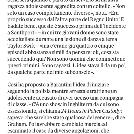
ragazza adolescente aggredita con un coltello. «Non
solo un caso completamente diverso», nota. «Era
proprio successo dall’altra parte del Regno Unito! E
badate bene, questo è successo prima dell’incidente
a Southport» – in cui tre giovani donne sono state
accoltellate durante una lezione di danza a tema
Taylor Swift – «ma c’erano già quattro o cinque
episodi abbastanza simili da pensare: ok, cosa sta
succedendo qui? Non sono uomini che commettono
questi crimini. Sono ragazzi. L’idea stava lì da un po’,
da qualche parte nel mio subconscio».
Così ha proposto a Barantini l’idea di iniziare
seguendo la polizia mentre arresta e trattiene un
adolescente accusato di aver ucciso una compagna
di classe. «C’è uno show in Inghilterra da cui sono
ossessionato, si chiama
24 Hours in Police Custody
:
sapevo che sarebbe stato qualcosa del genere», dice
Graham. Poi avrebbero cambiato marcia ed
esaminato il caso da diverse angolazioni, che