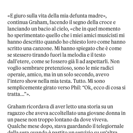
«E giuro sulla vita della mia defunta madre»,
continua Graham, facendo il segno della croce e
lanciando un bacio al cielo, «che in quel momento
ho sperimentato quello che i miei amici musicisti mi
hanno descritto quando ho chiesto loro come hanno
scritto una canzone. Mi hanno spiegato che è come
se stessero tirando fuori la melodia e il testo
dall’etere, come se fossero già lì ad aspettarli. Non
voglio sembrare pretenzioso, sono le mie radici
operaie, amico, ma in un solo secondo, avevo
l’intero show nella mia testa. Tutto. Mi sono
semplicemente girato verso Phil: “Ok, ecco di cosa si
tratta…”».
Graham ricordava di aver letto una storia su un
ragazzo che aveva accoltellato una giovane donna in
un paese non troppo lontano da dove viveva.
Qualche mese dopo, stava guardando il telegiornale
della sera quando è partito un servizio su un’altra