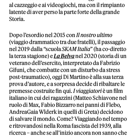
al cazzeggio e ai videogiochi, ma con il rimpianto
latente di aver perso la parte forte della grande
Storia.
Dopo l’esordio nel 2015 con
Il nostro ultimo
(viaggio drammatico tra due fratelli), il passaggio
nel 2019 dalla “scuola
SKAM Italia
” (ha co-diretto
la terza stagione) e
La Belva
nel 2020 (storia di un
veterano dell’esercito, interpretato da Fabrizio
Gifuni, che combatte con un disturbo da stress
post-traumatico), oggi Di Martino è alla sua terza
prova d’autore, e a sorpresa decide di ribaltare le
premesse costruite fin qui.
I viaggiatori
è un film
italiano in cui dei ragazzini (Matteo Schiavone nel
ruolo di Max, Fabio Bizzarro nei panni di Flebo,
AndreaGaia Wlderk in quelli di Greta) decidono
di salvare il mondo. Come? Viaggiando nel tempo
e ritrovandosi nella Roma fascista del 1939, alla
ricerca – anche se all’inizio ancora non sanno che