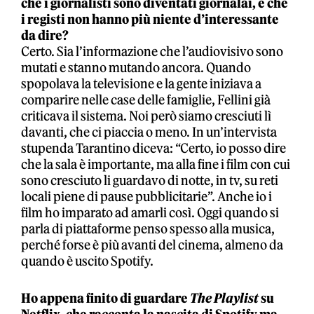
che i giornalisti sono diventati giornalai, e che
i registi non hanno più niente d’interessante
da dire?
Certo. Sia l’informazione che l’audiovisivo sono
mutati e stanno mutando ancora. Quando
spopolava la televisione e la gente iniziava a
comparire nelle case delle famiglie, Fellini già
criticava il sistema. Noi però siamo cresciuti lì
davanti, che ci piaccia o meno. In un’intervista
stupenda Tarantino diceva: “Certo, io posso dire
che la sala è importante, ma alla fine i film con cui
sono cresciuto li guardavo di notte, in tv, su reti
locali piene di pause pubblicitarie”. Anche io i
film ho imparato ad amarli così. Oggi quando si
parla di piattaforme penso spesso alla musica,
perché forse è più avanti del cinema, almeno da
quando è uscito Spotify.
Ho appena finito di guardare
The Playlist
su