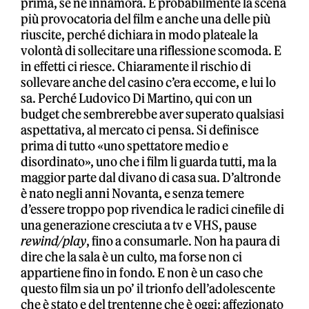
prima, se ne innamora. È probabilmente la scena
più provocatoria del film e anche una delle più
riuscite, perché dichiara in modo plateale la
volontà di sollecitare una riflessione scomoda. E
in effetti ci riesce. Chiaramente il rischio di
sollevare anche del casino c’era eccome, e lui lo
sa. Perché Ludovico Di Martino, qui con un
budget che sembrerebbe aver superato qualsiasi
aspettativa, al mercato ci pensa. Si definisce
prima di tutto «uno spettatore medio e
disordinato», uno che i film li guarda tutti, ma la
maggior parte dal divano di casa sua. D’altronde
è nato negli anni Novanta, e senza temere
d’essere troppo pop rivendica le radici cinefile di
una generazione cresciuta a tv e VHS, pause
rewind/play
, fino a consumarle. Non ha paura di
dire che la sala è un culto, ma forse non ci
appartiene fino in fondo. E non è un caso che
questo film sia un po’ il trionfo dell’adolescente
che è stato e del trentenne che è oggi: affezionato