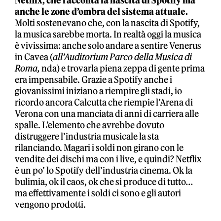
Netflix, che racconta la nascita di Spotify ma
anche le zone d’ombra del sistema attuale.
Molti sostenevano che, con la nascita di Spotify,
la musica sarebbe morta. In realtà oggi la musica
è vivissima: anche solo andare a sentire Venerus
in Cavea (
all’Auditorium Parco della Musica di
Roma,
nda) e trovarla piena zeppa di gente prima
era impensabile. Grazie a Spotify anche i
giovanissimi iniziano a riempire gli stadi, io
ricordo ancora Calcutta che riempie l’Arena di
Verona con una manciata di anni di carriera alle
spalle. L’elemento che avrebbe dovuto
distruggere l’industria musicale la sta
rilanciando. Magari i soldi non girano con le
vendite dei dischi ma con i live, e quindi? Netflix
è un po’ lo Spotify dell’industria cinema. Ok la
bulimia, ok il caos, ok che si produce di tutto…
ma effettivamente i soldi ci sono e gli autori
vengono prodotti.