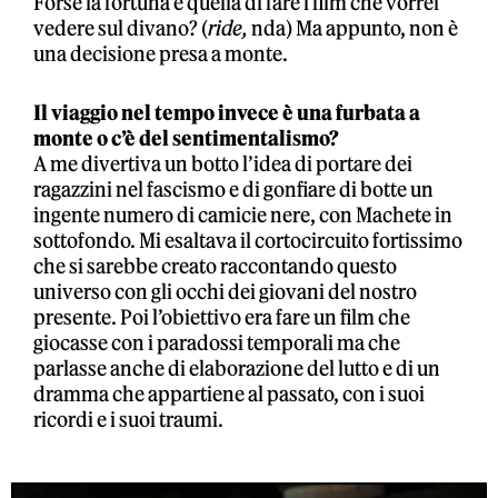
Forse la fortuna è quella di fare i film che vorrei
vedere sul divano? (
ride,
nda) Ma appunto, non è
una decisione presa a monte.
Il viaggio nel tempo invece è una furbata a
monte o c’è del sentimentalismo?
A me divertiva un botto l’idea di portare dei
ragazzini nel fascismo e di gonfiare di botte un
ingente numero di camicie nere, con Machete in
sottofondo. Mi esaltava il cortocircuito fortissimo
che si sarebbe creato raccontando questo
universo con gli occhi dei giovani del nostro
presente. Poi l’obiettivo era fare un film che
giocasse con i paradossi temporali ma che
parlasse anche di elaborazione del lutto e di un
dramma che appartiene al passato, con i suoi
ricordi e i suoi traumi.