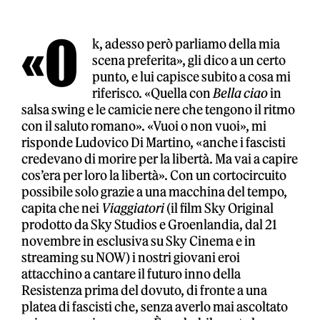
«O
k, adesso però parliamo della mia
scena preferita», gli dico a un certo
punto, e lui capisce subito a cosa mi
riferisco. «Quella con
Bella ciao
in
salsa swing e le camicie nere che tengono il ritmo
con il saluto romano». «Vuoi o non vuoi», mi
risponde Ludovico Di Martino, «anche i fascisti
credevano di morire per la libertà. Ma vai a capire
cos’era per loro la libertà». Con un cortocircuito
possibile solo grazie a una macchina del tempo,
capita che nei
Viaggiatori
(il film Sky Original
prodotto da Sky Studios e Groenlandia, dal 21
novembre in esclusiva su Sky Cinema e in
streaming su NOW) i nostri giovani eroi
attacchino a cantare il futuro inno della
Resistenza prima del dovuto, di fronte a una
platea di fascisti che, senza averlo mai ascoltato