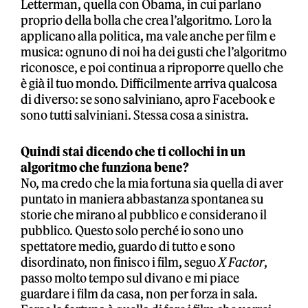
Letterman, quella con Obama, in cui parlano
proprio della bolla che crea l’algoritmo. Loro la
applicano alla politica, ma vale anche per film e
musica: ognuno di noi ha dei gusti che l’algoritmo
riconosce, e poi continua a riproporre quello che
è già il tuo mondo. Difficilmente arriva qualcosa
di diverso: se sono salviniano, apro Facebook e
sono tutti salviniani. Stessa cosa a sinistra.
Quindi stai dicendo che ti collochi in un
algoritmo che funziona bene?
No, ma credo che la mia fortuna sia quella di aver
puntato in maniera abbastanza spontanea su
storie che mirano al pubblico e considerano il
pubblico. Questo solo perché io sono uno
spettatore medio, guardo di tutto e sono
disordinato, non finisco i film, seguo
X Factor
,
passo molto tempo sul divano e mi piace
guardare i film da casa, non per forza in sala.