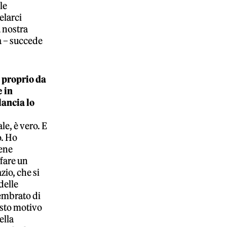
le
elarci
 nostra
à – succede
 proprio da
 in
lancia lo
le, è vero. E
o. Ho
iene
 fare un
io, che si
delle
sembrato di
esto motivo
ella