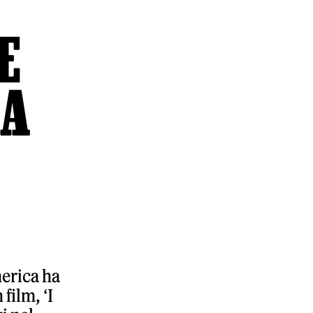
E
LA
merica ha
film, ‘I