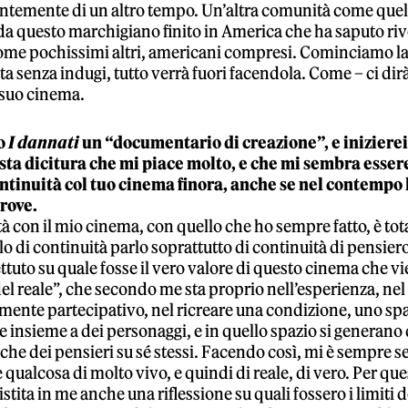
ntemente di un altro tempo. Un’altra comunità come quel
da questo marchigiano finito in America che ha saputo riv
ome pochissimi altri, americani compresi. Cominciamo la
a senza indugi, tutto verrà fuori facendola. Come – ci dir
suo cinema.
o
I dannati
un “documentario di creazione”, e inizierei
sta dicitura che mi piace molto, e che mi sembra essere
ntinuità col tuo cinema finora, anche se nel contempo 
rove.
à con il mio cinema, con quello che ho sempre fatto, è tota
 di continuità parlo soprattutto di continuità di pensier
ttuto su quale fosse il vero valore di questo cinema che v
l reale”, che secondo me sta proprio nell’esperienza, nel
mente partecipativo, nel ricreare una condizione, uno spaz
e insieme a dei personaggi, e in quello spazio si generano 
nche dei pensieri su sé stessi. Facendo così, mi è sempre 
 qualcosa di molto vivo, e quindi di reale, di vero. Per qu
stita in me anche una riflessione su quali fossero i limiti d