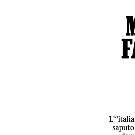
F
L’“itali
saputo 