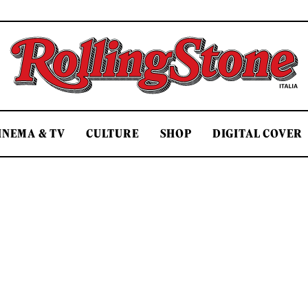
Rolling Stone Italia
INEMA & TV
CULTURE
SHOP
DIGITAL COVER