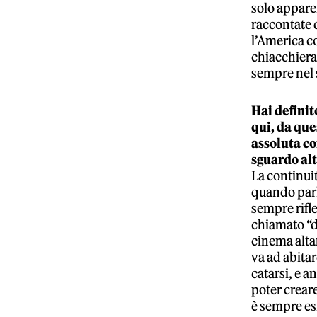
solo appare
raccontate 
l’America c
chiacchierat
sempre nel 
Hai definit
qui, da que
assoluta co
sguardo alt
La continuit
quando parlo
sempre rifle
chiamato “de
cinema alta
va ad abitar
catarsi, e a
poter creare
è sempre esi