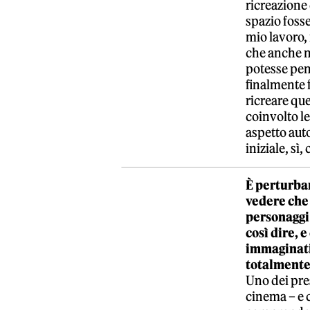
ricreazione d
spazio fosse
mio lavoro,
che anche n
potesse pen
finalmente f
ricreare qu
coinvolto le
aspetto aut
iniziale, sì
È perturban
vedere che 
personaggi
così dire, 
immaginat
totalmente 
Uno dei pre
cinema – e c