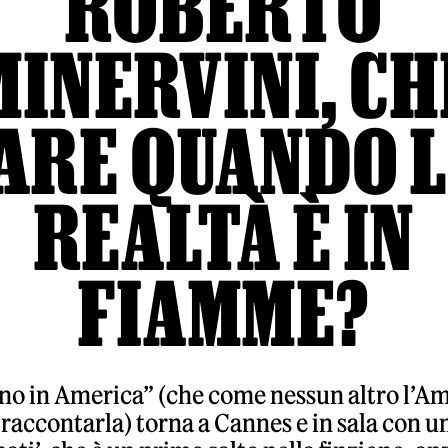
ROBERTO
MINERVINI, CH
ARE QUANDO 
REALTÀ È IN
FIAMME?
ano in America” (che come nessun altro l’A
raccontarla) torna a Cannes e in sala con un 