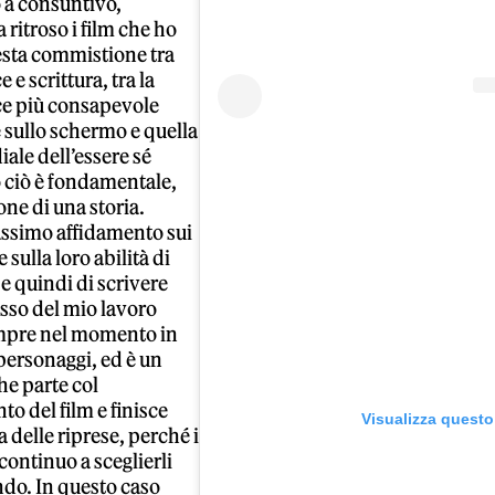
a consuntivo,
ritroso i film che ho
uesta commistione tra
e scrittura, tra la
e più consapevole
e sullo schermo e quella
ale dell’essere sé
o ciò è fondamentale,
one di una storia.
assimo affidamento sui
 sulla loro abilità di
e quindi di scrivere
rosso del mio lavoro
mpre nel momento in
 personaggi, ed è un
e parte col
o del film e finisce
Visualizza questo
a delle riprese, perché i
ontinuo a sceglierli
ndo. In questo caso