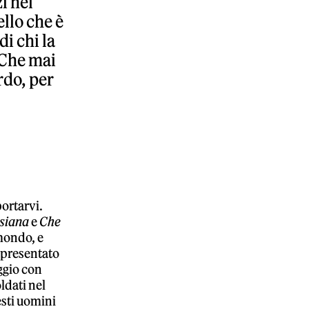
i nel
llo che è
di chi la
. Che mai
rdo, per
ortarvi.
isiana
e
Che
mondo, e
 presentato
ggio con
ldati nel
esti uomini