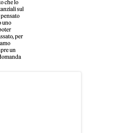
to che lo
anziali sul
e pensato
o uno
poter
assato, per
biamo
empre un
a domanda