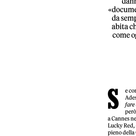
dann
«documen
da sempr
abita ch
come og
S
e co
Ade
fare
però
a Cannes nel
Lucky Red, è
pieno della