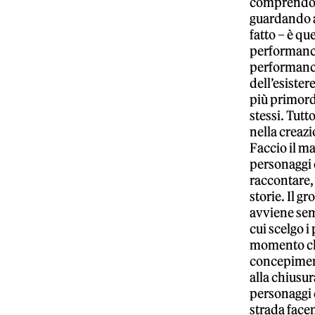
comprendo 
guardando a 
fatto – è q
performance 
performanc
dell’esister
più primordi
stessi. Tutt
nella creazi
Faccio il m
personaggi e
raccontare, 
storie. Il g
avviene se
cui scelgo i
momento ch
concepiment
alla chiusur
personaggi c
strada face