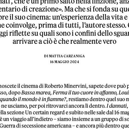
ati’, che è un primo salto nella finzione, anz
tario di creazione». Ma che si fonda su que
e il suo cinema: un’esperienza della vita e 
e coinvolge, prima di tutti, l’autore stesso
gi riflette su quali sono i confini dello sgua
arrivare a ciò è che realmente vero
DI
MATTIA CARZANIGA
16 MAGGIO 2024
noscete il cinema di Roberto Minervini, sapete dove può p
sso, dopo
Bassa marea, Ferma il tuo cuore in affanno, Lou
 quando il mondo è in fiamme?
, restiamo dentro quel suo 
 ne usciamo, per poi ritrovarci ancora lì dentro.
I dannati
,
la sezione Un certain regard e subito nelle sale dal 16 ma
 un viaggio all’indietro – siamo insieme a un gruppo di so
 Guerra di secessione americana – e ancora più dentro qu