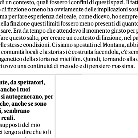
i un contesto, quali fossero i confini di questi spazi. Il fat
 di finzione o meno ha ovviamente delle implicazioni sost
 ma per fare esperienza del reale, come dicevo, ho sempr
ella finzione questi limiti fossero meno presenti di quant
sare. Era da tempo che attendevo il momento giusto per 
are questo salto, per creare un contesto di finzione, nel p
elle stesse condizioni. Ci siamo spostati nel Montana, ab
 comunità locali e la storia si è costruita facendola, c’è s
ogenetico della storia nei miei film. Quindi, tornando all
, ci trovo una continuità di metodo e di pensiero massima.
te, da spettatori,
anche i tuoi
 si autogenerano, per
e che, anche se sono
i, sembrano
reali.
supposti del mio
i tengo a dire che io li