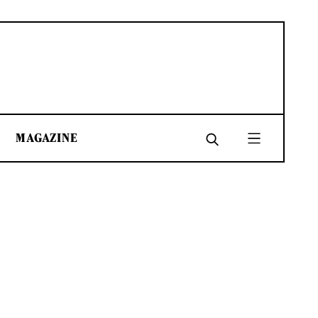
MAGAZINE
SHARE
SHARE