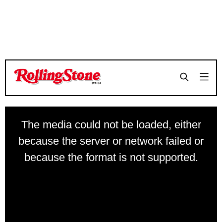
TEMPO DI LETTURA 8 MINUTI
TEMPO DI LETTURA 8 MINUTI
SHARE
SHARE
This
INTERVISTE
The media could not be loaded, either
is
a
RICCARDO ROSSI
because the server or network failed or
modal
because the format is not supported.
RACCONTA ‘I MIEI
window.
VINILI’
Un programma che parla di musica e di tanto altro,