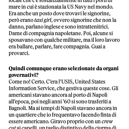
locale che c’è sostanzialmente in tutti i porti di
mare in cui è stazionata la US Navy nel mondo.
Era anche un posto dove trovavi le signorine,
però erano
taxi girl
, ovvero signorine che non la
danno, parlano inglese e sono intrattenitrici.
Dame di compagnia napoletane. Poi, alcune si
sposavano con qualche militare, ma il loro lavoro
era ballare, parlare, fare compagnia. Guai a
provarci.
Quindi comunque erano selezionate da organi
governativi?
Come no! Certo. C’era l’USIS, United States
Information Service, che gestiva queste cose. Gli
americani stavano ancora al porto di Napoli
all’epoca, poi negli anni ’60 si sono trasferiti a
Bagnoli. Ma ai tempi di Napoli stavano ancora in
un quartiere che io frequentavo facendo finta di
essere americano. Giravo proprio con un
crew
cut
ai capelli, un taglio distintivo della ciurma di