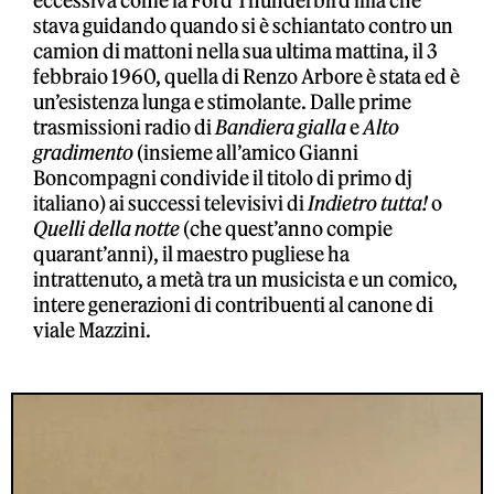
eccessiva come la Ford Thunderbird lilla che
stava guidando quando si è schiantato contro un
camion di mattoni nella sua ultima mattina, il 3
febbraio 1960, quella di Renzo Arbore è stata ed è
un’esistenza lunga e stimolante. Dalle prime
trasmissioni radio di
Bandiera gialla
e
Alto
gradimento
(insieme all’amico Gianni
Boncompagni condivide il titolo di primo dj
italiano) ai successi televisivi di
Indietro tutta!
o
Quelli della notte
(che quest’anno compie
quarant’anni), il maestro pugliese ha
intrattenuto, a metà tra un musicista e un comico,
intere generazioni di contribuenti al canone di
viale Mazzini.