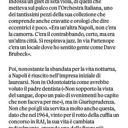
Indossa un gilet di seta viola, di quelli che
metteva sul palco con l’Orchestra Italiana, uno
dei tantissimi pezzi della sua collezione che
comprende anche cravatte e orologi che dire
eccentrici è poco. «Era un’altra Napoli, non c’era
la camorra. C’era il contrabbando, certo, ma era
un’altra città. Si respirava jazz. In via Partenope
c’era un locale dove ho sentito gente come Dave
Brubeck».
Poi, nonostante la sbandata per la vita notturna,
a Napoli è riuscito nell’impresa iniziale di
laurearsi. Non in Odontoiatria come avrebbe
voluto il padre dentista («Non sopporto la vista
del sangue, dopo un paio di svenimenti ho capito
che non faceva per me»), ma in Giurisprudenza.
Non che poi gli sia servita a molto anche questa,
dato che nel 1964, vinto per il rotto della cuffia un
concorso in RAI, la sua vita è cambiata