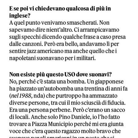
E se poi vi chiedevano qualcosa di più in
inglese?
A quel punto venivamo smascherati. Non
sapevamo dire nient’altro. Ci arrampicavamo
sugli specchi dicendo qualche frase a caso presa
dalle canzoni. Però era bello, andavamo lì per
sentire jazz americano ma anche quello che i
napoletani suonavano per i militari.
Non esiste più questo USO dove suonavi?
No, perché c’è stata una bomba. Un giapponese
ha piazzato un’autobomba una trentina di anni fa
(
nel 1988
, nda) che purtroppo ha ammazzato
diverse persone, tra cui il mio sciuscià di fiducia.
Era una persona perbene. Però c’erano un sacco
di locali. Anche solo Pino Daniele, io l’ho fatto
trovare a Piazza Municipio perché mi era giunta
voce che c’era questo ragazzo molto bravo che