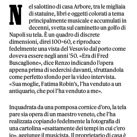
N
el salottino di casa Arbore, tra le migliaia
di statuine, libri e oggetti colorati a tema
principalmente musicale e accumulati in
decenni, svetta sul caminetto un golfo di
Napoli su tela. È un quadro di discrete
dimensioni, direi 100×60, e riproduce
fedelmente una vista del Vesuvio dal porto come
doveva essere negli anni ’50. «Era di Fred
Buscaglione», dice Renzo indicando l’opera
appena prima di sedercisi davanti, sfruttandola
come perfetto sfondo per la video intervista.
«Sua moglie, Fatima Robin’s, l’ha venduto a un
antiquario, che poi l’ha venduto a me».
Inquadrata da una pomposa cornice d’oro, la tela
pare sia opera di un maestro veneto, che l’ha
realizzata copiando fedelmente la fotografia di
una cartolina «esattamente dei tempi in cui c’ero
io», aggiunge il musicista. Il proprietario di casa è