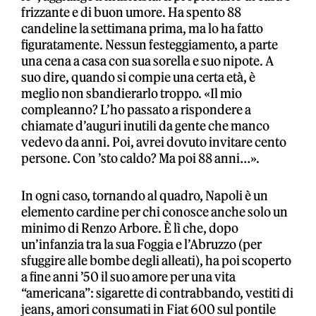
frizzante e di buon umore. Ha spento 88
candeline la settimana prima, ma lo ha fatto
figuratamente. Nessun festeggiamento, a parte
una cena a casa con sua sorella e suo nipote. A
suo dire, quando si compie una certa età, è
meglio non sbandierarlo troppo. «Il mio
compleanno? L’ho passato a rispondere a
chiamate d’auguri inutili da gente che manco
vedevo da anni. Poi, avrei dovuto invitare cento
persone. Con ’sto caldo? Ma poi 88 anni…».
In ogni caso, tornando al quadro, Napoli è un
elemento cardine per chi conosce anche solo un
minimo di Renzo Arbore. È lì che, dopo
un’infanzia tra la sua Foggia e l’Abruzzo (per
sfuggire alle bombe degli alleati), ha poi scoperto
a fine anni ’50 il suo amore per una vita
“americana”: sigarette di contrabbando, vestiti di
jeans, amori consumati in Fiat 600 sul pontile