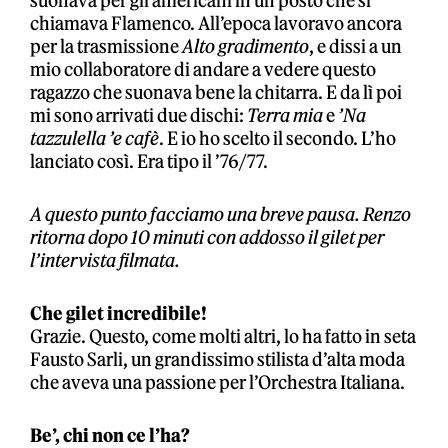
suonava per gli americani in un posto che si
chiamava Flamenco. All’epoca lavoravo ancora
per la trasmissione
Alto gradimento
, e dissi a un
mio collaboratore di andare a vedere questo
ragazzo che suonava bene la chitarra. E da lì poi
mi sono arrivati due dischi:
Terra mia
e
’Na
tazzulella ’e cafè
. E io ho scelto il secondo. L’ho
lanciato così. Era tipo il ’76/77.
A questo punto facciamo una breve pausa. Renzo
ritorna dopo 10 minuti con addosso il gilet per
l’intervista filmata.
Che gilet incredibile!
Grazie. Questo, come molti altri, lo ha fatto in seta
Fausto Sarli, un grandissimo stilista d’alta moda
che aveva una passione per l’Orchestra Italiana.
Be’, chi non ce l’ha?