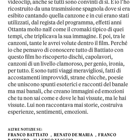
videoclip, anche se tutti sono convinti di sì. E io l’ho
ricostruito da una trasmissione spagnola dove si era
esibito cantando quella canzone e in cui erano stati
utilizzati, dal regista del programma, effetti anni
Ottanta molto naïf come il cromaki tipico di quei
tempi, che triplicava la sua immagine. E poi, tra le
canzoni, tante le avrei volute dentro il film. Perché
io che pensavo di conoscere tutto di Battiato con
questo film ho riscoperto dischi, capolavori,
canzoni di un livello clamoroso, per genio, ironia,
per tutto. E sono tutti viaggi meravigliosi, fatti di
accostamenti improvvidi, strane chicche, poesie
che uniscono spunti esoterici e racconti del banale
ma mai banali, che creano immagini ed emozioni
che tu non sai come e dove le hai vissute, ma le hai
vissute. Lui non raccontava mai storie, costruiva
esperienze, sentimenti, emozioni.
ALTRE NOTIZIE SU:
FRANCO BATTIATO
RENATO DE MARIA
FRANCO