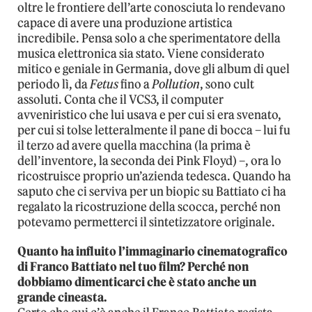
oltre le frontiere dell’arte conosciuta lo rendevano
capace di avere una produzione artistica
incredibile. Pensa solo a che sperimentatore della
musica elettronica sia stato. Viene considerato
mitico e geniale in Germania, dove gli album di quel
periodo lì, da
Fetus
fino a
Pollution
, sono cult
assoluti. Conta che il VCS3, il computer
avveniristico che lui usava e per cui si era svenato,
per cui si tolse letteralmente il pane di bocca – lui fu
il terzo ad avere quella macchina (la prima è
dell’inventore, la seconda dei Pink Floyd) –, ora lo
ricostruisce proprio un’azienda tedesca. Quando ha
saputo che ci serviva per un biopic su Battiato ci ha
regalato la ricostruzione della scocca, perché non
potevamo permetterci il sintetizzatore originale.
Quanto ha influito l’immaginario cinematografico
di Franco Battiato nel tuo film? Perché non
dobbiamo dimenticarci che è stato anche un
grande cineasta.