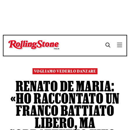
TEMPO DI LETTURA 13 MINUTI
TEMPO DI LETTURA 13 MINUTI
SHARE
SHARE
VOGLIAMO VEDERLO DANZARE
RENATO DE MARIA:
«HO RACCONTATO UN
FRANCO BATTIATO
LIBERO, MA