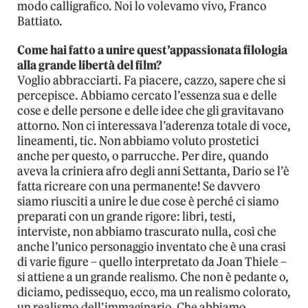
modo calligrafico. Noi lo volevamo vivo, Franco
Battiato.
Come hai fatto a unire quest’appassionata filologia
alla grande libertà del film?
Voglio abbracciarti. Fa piacere, cazzo, sapere che si
percepisce. Abbiamo cercato l’essenza sua e delle
cose e delle persone e delle idee che gli gravitavano
attorno. Non ci interessava l’aderenza totale di voce,
lineamenti, tic. Non abbiamo voluto prostetici
anche per questo, o parrucche. Per dire, quando
aveva la criniera afro degli anni Settanta, Dario se l’è
fatta ricreare con una permanente! Se davvero
siamo riusciti a unire le due cose è perché ci siamo
preparati con un grande rigore: libri, testi,
interviste, non abbiamo trascurato nulla, così che
anche l’unico personaggio inventato che è una crasi
di varie figure – quello interpretato da Joan Thiele –
si attiene a un grande realismo. Che non è pedante o,
diciamo, pedissequo, ecco, ma un realismo colorato,
un realismo dell’immaginario. Che abbiamo