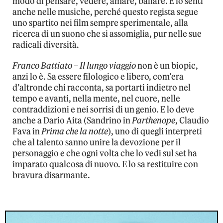
modo di pensare, vedere, amare, ballare. E lo senti
anche nelle musiche, perché questo regista segue
uno spartito nei film sempre sperimentale, alla
ricerca di un suono che si assomiglia, pur nelle sue
radicali diversità.
Franco Battiato – Il lungo viaggio
non è un biopic,
anzi lo è. Sa essere filologico e libero, com’era
d’altronde chi racconta, sa portarti indietro nel
tempo e avanti, nella mente, nel cuore, nelle
contraddizioni e nei sorrisi di un genio. E lo deve
anche a Dario Aita (Sandrino in
Parthenope
, Claudio
Fava in
Prima che la notte
), uno di quegli interpreti
che al talento sanno unire la devozione per il
personaggio e che ogni volta che lo vedi sul set ha
imparato qualcosa di nuovo. E lo sa restituire con
bravura disarmante.