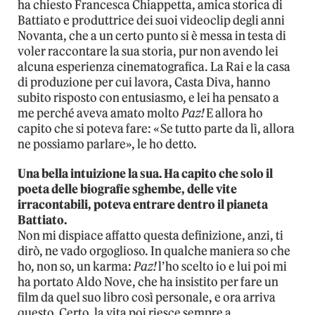
ha chiesto Francesca Chiappetta, amica storica di
Battiato e produttrice dei suoi videoclip degli anni
Novanta, che a un certo punto si è messa in testa di
voler raccontare la sua storia, pur non avendo lei
alcuna esperienza cinematografica. La Rai e la casa
di produzione per cui lavora, Casta Diva, hanno
subito risposto con entusiasmo, e lei ha pensato a
me perché aveva amato molto
Paz!
E allora ho
capito che si poteva fare: «Se tutto parte da lì, allora
ne possiamo parlare», le ho detto.
Una bella intuizione la sua. Ha capito che solo il
poeta delle biografie sghembe, delle vite
irracontabili, poteva entrare dentro il pianeta
Battiato.
Non mi dispiace affatto questa definizione, anzi, ti
dirò, ne vado orgoglioso. In qualche maniera so che
ho, non so, un karma:
Paz!
l’ho scelto io e lui poi mi
ha portato Aldo Nove, che ha insistito per fare un
film da quel suo libro così personale, e ora arriva
questo. Certo, la vita poi riesce sempre a