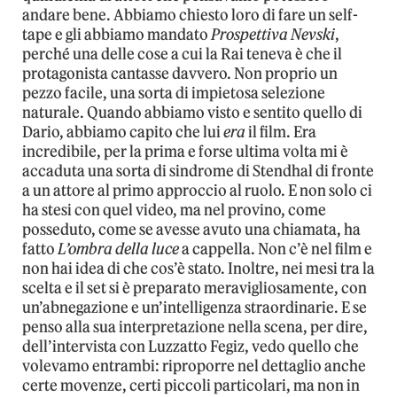
andare bene. Abbiamo chiesto loro di fare un self-
tape e gli abbiamo mandato
Prospettiva Nevski
,
perché una delle cose a cui la Rai teneva è che il
protagonista cantasse davvero. Non proprio un
pezzo facile, una sorta di impietosa selezione
naturale. Quando abbiamo visto e sentito quello di
Dario, abbiamo capito che lui
era
il film. Era
incredibile, per la prima e forse ultima volta mi è
accaduta una sorta di sindrome di Stendhal di fronte
a un attore al primo approccio al ruolo. E non solo ci
ha stesi con quel video, ma nel provino, come
posseduto, come se avesse avuto una chiamata, ha
fatto
L’ombra della luce
a cappella. Non c’è nel film e
non hai idea di che cos’è stato. Inoltre, nei mesi tra la
scelta e il set si è preparato meravigliosamente, con
un’abnegazione e un’intelligenza straordinarie. E se
penso alla sua interpretazione nella scena, per dire,
dell’intervista con Luzzatto Fegiz, vedo quello che
volevamo entrambi: riproporre nel dettaglio anche
certe movenze, certi piccoli particolari, ma non in