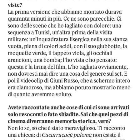
viste?
La prima versione che abbiamo montato durava
quaranta minuti in più. Ce ne sono parecchie. Ci
sono delle scene che ho tagliato con dolore: una
sequenza a Tunisi, un’altra prima della visita
militare: un’inquadratura lisergica nella sua stanza
vuota, piena di colori acidi, con il suo giubbotto, la
moquette verde, il tappeto viola, gli occhiali
arancioni, una bomba; l’ho vista e ho pensato:
questa è la firma del film. L’ho tagliata ovviamente,
non dovresti mai dire una cosa del genere sul set. E
poi il videoclip di Giuni Russo, che a schermo intero
era clamoroso, ma abbiamo potuto mostrarlo meno
di quanto avremmo voluto.
Avete raccontato anche cose di cui ci sono arrivati
solo resoconti o foto sbiadite. Sai che quei pezzi di
cinema diverranno memoria storica, vero?
Non lo so, so che è stato meraviglioso. Ti racconto
una chicca: di
Cucurrucucú paloma
non esiste il