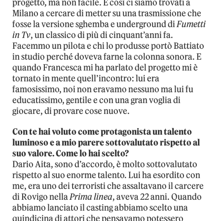
progetto, ma non facile. E così ci siamo trovati a
Milano a cercare di metter su una trasmissione che
fosse la versione sghemba e underground di
Fumetti
in Tv
, un classico di più di cinquant’anni fa.
Facemmo un pilota e chi lo produsse portò Battiato
in studio perché doveva farne la colonna sonora. E
quando Francesca mi ha parlato del progetto mi è
tornato in mente quell’incontro: lui era
famosissimo, noi non eravamo nessuno ma lui fu
educatissimo, gentile e con una gran voglia di
giocare, di provare cose nuove.
Con te hai voluto come protagonista un talento
luminoso e a mio parere sottovalutato rispetto al
suo valore. Come lo hai scelto?
Dario Aita, sono d’accordo, è molto sottovalutato
rispetto al suo enorme talento. Lui ha esordito con
me, era uno dei terroristi che assaltavano il carcere
di Rovigo nella
Prima linea
, aveva 22 anni. Quando
abbiamo lanciato il casting abbiamo scelto una
quindicina di attori che pensavamo potessero