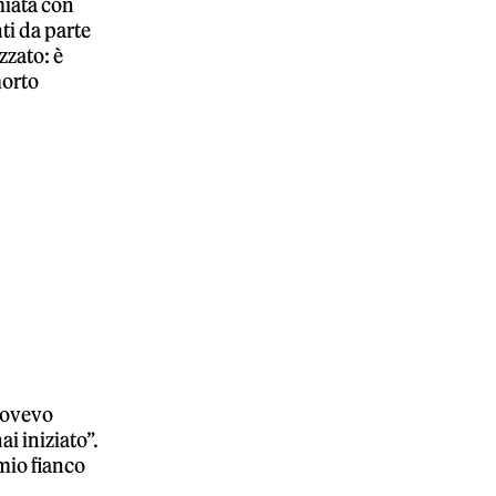
miata con
ti da parte
zzato: è
morto
«Dovevo
i iniziato”.
 mio fianco