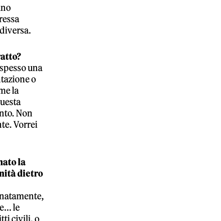
uno
eressa
 diversa.
ratto?
a spesso una
ntazione o
me la
questa
anto. Non
te. Vorrei
rmato la
nità dietro
unatamente,
re… le
i civili, o