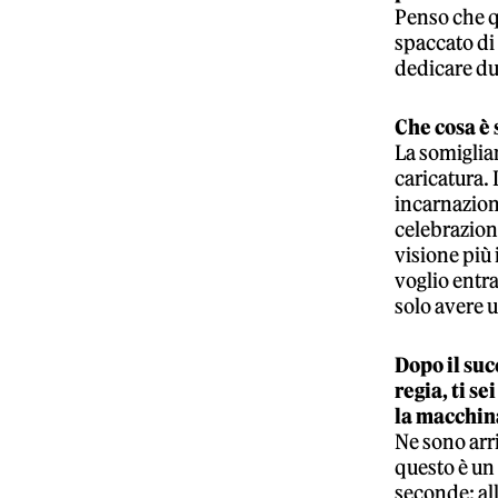
Penso che qu
spaccato di 
dedicare due
Che cosa è 
La somiglian
caricatura.
incarnazion
celebrazion
visione più 
voglio entra
solo avere u
Dopo il suc
regia, ti s
la macchin
Ne sono arr
questo è un 
seconde: all