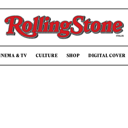
Rolling Stone Italia
INEMA & TV
CULTURE
SHOP
DIGITAL COVER