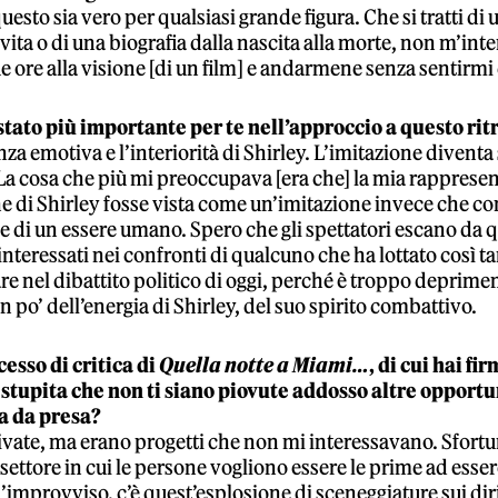
esto sia vero per qualsiasi grande figura. Che si tratti di 
vita o di una biografia dalla nascita alla morte, non m’int
 ore alla visione [di un film] e andarmene senza sentirmi
stato più importante per te nell’approccio a questo rit
za emotiva e l’interiorità di Shirley. L’imitazione divent
 La cosa che più mi preoccupava [era che] la mia rapprese
e di Shirley fosse vista come un’imitazione invece che co
e di un essere umano. Spero che gli spettatori escano da 
interessati nei confronti di qualcuno che ha lottato così t
re nel dibattito politico di oggi, perché è troppo deprimen
n po’ dell’energia di Shirley, del suo spirito combattivo.
cesso di critica di
Quella notte a Miami…
, di cui hai fi
ei stupita che non ti siano piovute addosso altre opportu
a da presa?
ivate, ma erano progetti che non mi interessavano. Sfort
settore in cui le persone vogliono essere le prime ad esse
’improvviso, c’è quest’esplosione di sceneggiature sui diritt