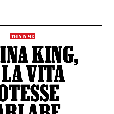
THIS IS ME
INA KING,
 LA VITA
OTESSE
ARLARE