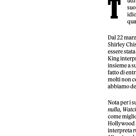
T
utt
suo
idi
qua
Dal 22 marzo
Shirley Chis
essere stata
King interpr
insieme a su
fatto di ent
molti non c
abbiamo dec
Nota per i s
nulla, Wat
come miglio
Hollywood d
interpreta r