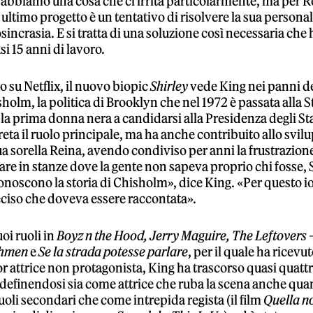
i abbiamo una cosa che ci irrita particolarmente, ma per R
 ultimo progetto è un tentativo di risolvere la sua persona
osincrasia. E si tratta di una soluzione così necessaria che 
si 15 anni di lavoro.
 su Netflix, il nuovo biopic
Shirley
vede King nei panni d
holm, la politica di Brooklyn che nel 1972 è passata alla S
 la prima donna nera a candidarsi alla Presidenza degli Sta
eta il ruolo principale, ma ha anche contribuito allo svilu
a sorella Reina, avendo condiviso per anni la frustrazione
rare in stanze dove la gente non sapeva proprio chi fosse, S
onoscono la storia di Chisholm», dice King. «Per questo io
iso che doveva essere raccontata».
uoi ruoli in
Boyz n the Hood, Jerry Maguire, The Leftovers –
chmen
e
Se la strada potesse parlare
, per il quale ha ricevu
r attrice non protagonista, King ha trascorso quasi quatt
efinendosi sia come attrice che ruba la scena anche qu
uoli secondari che come intrepida regista (il film
Quella no