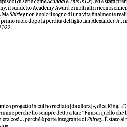
episodi di serie come
Scandal
e
This Is Us
), ed è stata pre
y, il suddetto Academy Award e molti altri riconoscimen
a. Ma
Shirley
non è solo il sogno di una vita finalmente reali
 primo ruolo dopo la perdita del figlio Ian Alexander Jr., 
 2022.
unico progetto in cui ho recitato [da allora]», dice King. 
ermine perché ho sempre detto a Ian: “Finisci quello che ha
n era così… perché è parte integrante di
Shirley
. È stato al
sto».