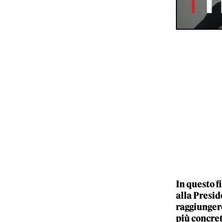
In questo f
alla Presid
raggiungere
più concret