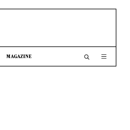
MAGAZINE
SHARE
SHARE