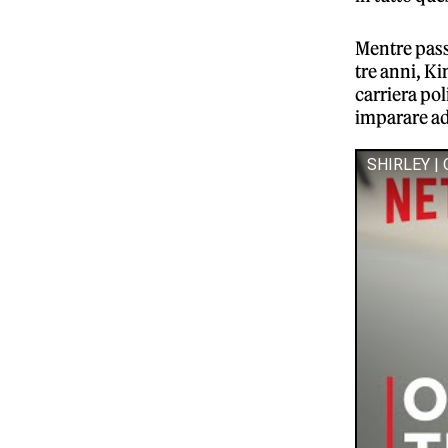
Mentre passe
tre anni, Ki
carriera pol
imparare ad
SHIRLEY | Of