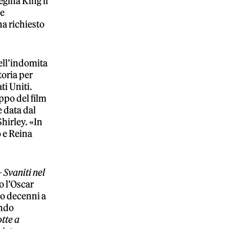
egina King il
le
ha richiesto
ell’indomita
toria per
ti Uniti.
ppo del film
 data dal
hirley. «In
 e Reina
 Svaniti nel
to l’Oscar
ro decenni a
ando
tte a