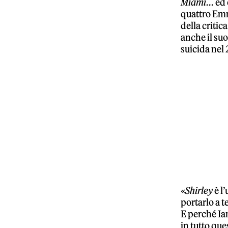
Miami…
ed 
quattro Emm
della critic
anche il suo
suicida nel
«
Shirley
è l’
portarlo a t
E perché Ia
in tutto que