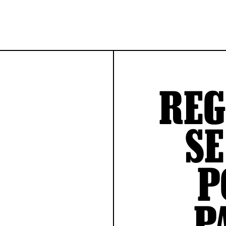
REG
SE
P
P