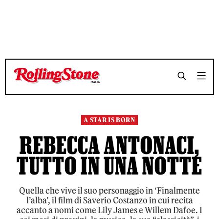
TEMPO DI LETTURA 13 MINUTI
TEMPO DI LETTURA 13 MINUTI
SHARE
SHARE
A STAR IS BORN
REBECCA ANTONACI,
TUTTO IN UNA NOTTE
Quella che vive il suo personaggio in ‘Finalmente
l’alba’, il film di Saverio Costanzo in cui recita
accanto a nomi come Lily James e Willem Dafoe. I