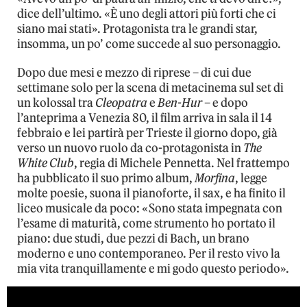
dice dell’ultimo. «È uno degli attori più forti che ci
siano mai stati». Protagonista tra le grandi star,
insomma, un po’ come succede al suo personaggio.
Dopo due mesi e mezzo di riprese – di cui due
settimane solo per la scena di metacinema sul set di
un kolossal tra
Cleopatra
e
Ben-Hur
– e dopo
l’anteprima a Venezia 80, il film arriva in sala il 14
febbraio e lei partirà per Trieste il giorno dopo, già
verso un nuovo ruolo da co-protagonista in
The
White Club
, regia di Michele Pennetta. Nel frattempo
ha pubblicato il suo primo album,
Morfina
, legge
molte poesie, suona il pianoforte, il sax, e ha finito il
liceo musicale da poco: «Sono stata impegnata con
l’esame di maturità, come strumento ho portato il
piano: due studi, due pezzi di Bach, un brano
moderno e uno contemporaneo. Per il resto vivo la
mia vita tranquillamente e mi godo questo periodo».