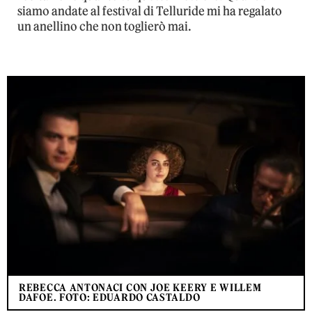
siamo andate al festival di Telluride mi ha regalato
un anellino che non toglierò mai.
REBECCA ANTONACI CON JOE KEERY E WILLEM
DAFOE. FOTO: EDUARDO CASTALDO