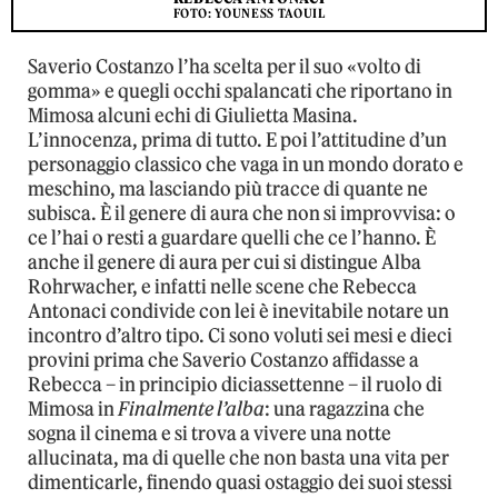
FOTO: YOUNESS TAOUIL
Saverio Costanzo l’ha scelta per il suo «volto di
gomma» e quegli occhi spalancati che riportano in
Mimosa alcuni echi di Giulietta Masina.
L’innocenza, prima di tutto. E poi l’attitudine d’un
personaggio classico che vaga in un mondo dorato e
meschino, ma lasciando più tracce di quante ne
subisca. È il genere di aura che non si improvvisa: o
ce l’hai o resti a guardare quelli che ce l’hanno. È
anche il genere di aura per cui si distingue Alba
Rohrwacher, e infatti nelle scene che Rebecca
Antonaci condivide con lei è inevitabile notare un
incontro d’altro tipo. Ci sono voluti sei mesi e dieci
provini prima che Saverio Costanzo affidasse a
Rebecca – in principio diciassettenne – il ruolo di
Mimosa in
Finalmente l’alba
: una ragazzina che
sogna il cinema e si trova a vivere una notte
allucinata, ma di quelle che non basta una vita per
dimenticarle, finendo quasi ostaggio dei suoi stessi