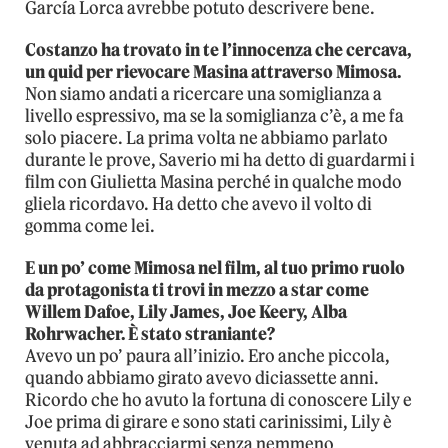
García Lorca avrebbe potuto descrivere bene.
Costanzo ha trovato in te l’innocenza che cercava,
un quid per rievocare Masina attraverso Mimosa.
Non siamo andati a ricercare una somiglianza a
livello espressivo, ma se la somiglianza c’è, a me fa
solo piacere. La prima volta ne abbiamo parlato
durante le prove, Saverio mi ha detto di guardarmi i
film con Giulietta Masina perché in qualche modo
gliela ricordavo. Ha detto che avevo il volto di
gomma come lei.
E un po’ come Mimosa nel film, al tuo primo ruolo
da protagonista ti trovi in mezzo a star come
Willem Dafoe, Lily James, Joe Keery, Alba
Rohrwacher. È stato straniante?
Avevo un po’ paura all’inizio. Ero anche piccola,
quando abbiamo girato avevo diciassette anni.
Ricordo che ho avuto la fortuna di conoscere Lily e
Joe prima di girare e sono stati carinissimi, Lily è
venuta ad abbracciarmi senza nemmeno