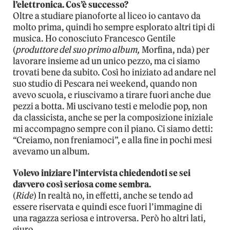
l’elettronica. Cos’è successo?
Oltre a studiare pianoforte al liceo io cantavo da
molto prima, quindi ho sempre esplorato altri tipi di
musica. Ho conosciuto Francesco Gentile
(
produttore del suo primo album,
Morfina, nda) per
lavorare insieme ad un unico pezzo, ma ci siamo
trovati bene da subito. Così ho iniziato ad andare nel
suo studio di Pescara nei weekend, quando non
avevo scuola, e riuscivamo a tirare fuori anche due
pezzi a botta. Mi uscivano testi e melodie pop, non
da classicista, anche se per la composizione iniziale
mi accompagno sempre con il piano. Ci siamo detti:
“Creiamo, non freniamoci”, e alla fine in pochi mesi
avevamo un album.
Volevo iniziare l’intervista chiedendoti se sei
davvero così seriosa come sembra.
(
Ride
) In realtà no, in effetti, anche se tendo ad
essere riservata e quindi esce fuori l’immagine di
una ragazza seriosa e introversa. Però ho altri lati,
giuro.