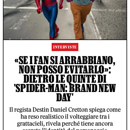
INTERVISTE
«SE I FAN SI ARRABBIANO,
NON POSSO EVITARLO»:
DIETRO LE QUINTE DI
'SPIDER-MAN: BRAND NEW
DAY'
Il regista Destin Daniel Cretton spiega come
ha reso realistico il volteggiare tra i
grattacieli, rivela perché tiene ancora