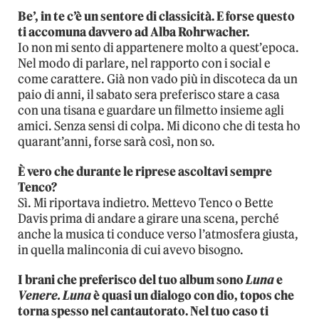
Be’, in te c’è un sentore di classicità. E forse questo
ti accomuna davvero ad Alba Rohrwacher.
Io non mi sento di appartenere molto a quest’epoca.
Nel modo di parlare, nel rapporto con i social e
come carattere. Già non vado più in discoteca da un
paio di anni, il sabato sera preferisco stare a casa
con una tisana e guardare un filmetto insieme agli
amici. Senza sensi di colpa. Mi dicono che di testa ho
quarant’anni, forse sarà così, non so.
È vero che durante le riprese ascoltavi sempre
Tenco?
Sì. Mi riportava indietro. Mettevo Tenco o Bette
Davis prima di andare a girare una scena, perché
anche la musica ti conduce verso l’atmosfera giusta,
in quella malinconia di cui avevo bisogno.
I brani che preferisco del tuo album sono
Luna
e
Venere. Luna
è quasi un dialogo con dio, topos che
torna spesso nel cantautorato. Nel tuo caso ti