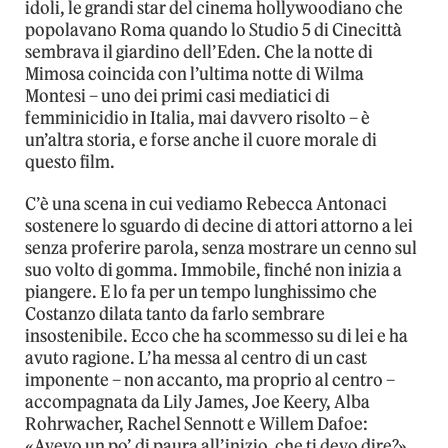
idoli, le grandi star del cinema hollywoodiano che
popolavano Roma quando lo Studio 5 di Cinecittà
sembrava il giardino dell’Eden. Che la notte di
Mimosa coincida con l’ultima notte di Wilma
Montesi – uno dei primi casi mediatici di
femminicidio in Italia, mai davvero risolto – è
un’altra storia, e forse anche il cuore morale di
questo film.
C’è una scena in cui vediamo Rebecca Antonaci
sostenere lo sguardo di decine di attori attorno a lei
senza proferire parola, senza mostrare un cenno sul
suo volto di gomma. Immobile, finché non inizia a
piangere. E lo fa per un tempo lunghissimo che
Costanzo dilata tanto da farlo sembrare
insostenibile. Ecco che ha scommesso su di lei e ha
avuto ragione. L’ha messa al centro di un cast
imponente – non accanto, ma proprio al centro –
accompagnata da Lily James, Joe Keery, Alba
Rohrwacher, Rachel Sennott e Willem Dafoe:
«Avevo un po’ di paura all’inizio, che ti devo dire?»,