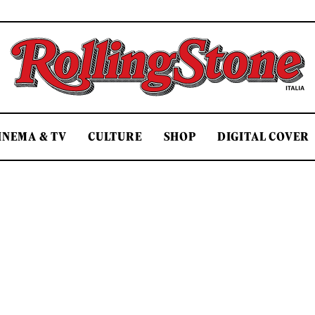
Rolling Stone Italia
INEMA & TV
CULTURE
SHOP
DIGITAL COVER