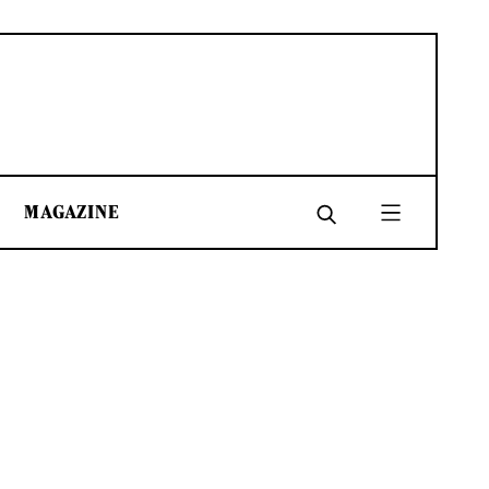
MAGAZINE
SHARE
SHARE