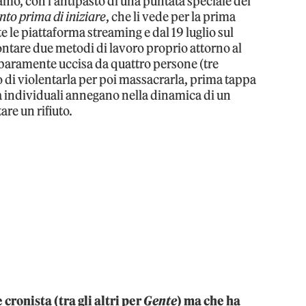
amo, con l’antipasto di una puntata speciale del
to prima di iniziare
, che li vede per la prima
e le piattaforma streaming e dal 19 luglio sul
ontare due metodi di lavoro proprio attorno al
rbaramente uccisa da quattro persone (tre
 di violentarla per poi massacrarla, prima tappa
tà individuali annegano nella dinamica di un
re un rifiuto.
cronista (tra gli altri per
Gente
) ma che ha