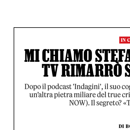
IN 
MI CHIAMO STEFA
TV RIMARRÒ 
Dopo il podcast 'Indagini', il suo c
un’altra pietra miliare del true c
NOW). Il segreto? «
DI
B