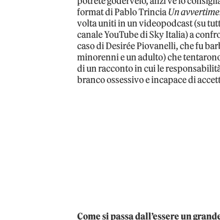
potrete godervelo, anzi ve lo consigli
format di Pablo Trincia
Un avvertimen
volta uniti in un videopodcast (su tutt
canale YouTube di Sky Italia) a confr
caso di Desirée Piovanelli, che fu ba
minorenni e un adulto) che tentarono
di un racconto in cui le responsabili
branco ossessivo e incapace di accetta
Come si passa dall’essere un grande 