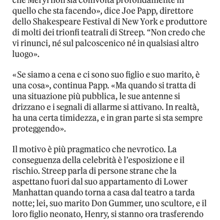
che Meryl non sia coinvolta profondamente in
quello che sta facendo», dice Joe Papp, direttore
dello Shakespeare Festival di New York e produttore
di molti dei trionfi teatrali di Streep. “Non credo che
vi rinunci, né sul palcoscenico né in qualsiasi altro
luogo».
«Se siamo a cena e ci sono suo figlio e suo marito, è
una cosa», continua Papp. «Ma quando si tratta di
una situazione più pubblica, le sue antenne si
drizzano e i segnali di allarme si attivano. In realtà,
ha una certa timidezza, e in gran parte si sta sempre
proteggendo».
Il motivo è più pragmatico che nevrotico. La
conseguenza della celebrità è l’esposizione e il
rischio. Streep parla di persone strane che la
aspettano fuori dal suo appartamento di Lower
Manhattan quando torna a casa dal teatro a tarda
notte; lei, suo marito Don Gummer, uno scultore, e il
loro figlio neonato, Henry, si stanno ora trasferendo