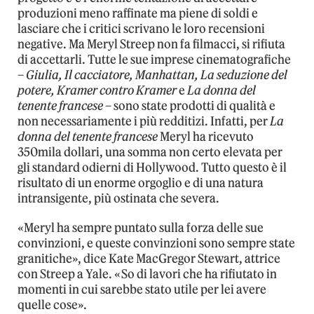
produzioni meno raffinate ma piene di soldi e
lasciare che i critici scrivano le loro recensioni
negative. Ma Meryl Streep non fa filmacci, si rifiuta
di accettarli. Tutte le sue imprese cinematografiche
–
Giulia, Il cacciatore, Manhattan, La seduzione del
potere, Kramer contro Kramer
e
La donna del
tenente francese
– sono state prodotti di qualità e
non necessariamente i più redditizi. Infatti, per
La
donna del tenente francese
Meryl ha ricevuto
350mila dollari, una somma non certo elevata per
gli standard odierni di Hollywood. Tutto questo è il
risultato di un enorme orgoglio e di una natura
intransigente, più ostinata che severa.
«Meryl ha sempre puntato sulla forza delle sue
convinzioni, e queste convinzioni sono sempre state
granitiche», dice Kate MacGregor Stewart, attrice
con Streep a Yale. «So di lavori che ha rifiutato in
momenti in cui sarebbe stato utile per lei avere
quelle cose».