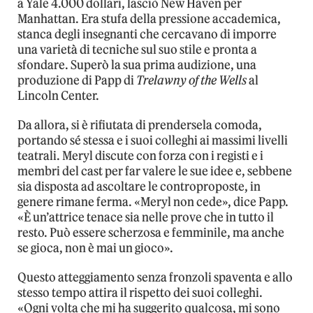
a Yale 4.000 dollari, lasciò New Haven per
Manhattan. Era stufa della pressione accademica,
stanca degli insegnanti che cercavano di imporre
una varietà di tecniche sul suo stile e pronta a
sfondare. Superò la sua prima audizione, una
produzione di Papp di
Trelawny of the Wells
al
Lincoln Center.
Da allora, si è rifiutata di prendersela comoda,
portando sé stessa e i suoi colleghi ai massimi livelli
teatrali. Meryl discute con forza con i registi e i
membri del cast per far valere le sue idee e, sebbene
sia disposta ad ascoltare le controproposte, in
genere rimane ferma. «Meryl non cede», dice Papp.
«È un’attrice tenace sia nelle prove che in tutto il
resto. Può essere scherzosa e femminile, ma anche
se gioca, non è mai un gioco».
Questo atteggiamento senza fronzoli spaventa e allo
stesso tempo attira il rispetto dei suoi colleghi.
«Ogni volta che mi ha suggerito qualcosa, mi sono