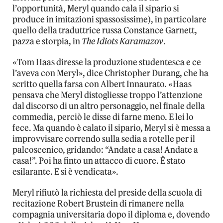
l’opportunità, Meryl quando cala il sipario si
produce in imitazioni spassosissime), in particolare
quello della traduttrice russa Constance Garnett,
pazza e storpia, in
The Idiots Karamazov
.
«Tom Haas diresse la produzione studentesca e ce
l’aveva con Meryl», dice Christopher Durang, che ha
scritto quella farsa con Albert Innaurato. «Haas
pensava che Meryl distogliesse troppo l’attenzione
dal discorso di un altro personaggio, nel finale della
commedia, perciò le disse di farne meno. E lei lo
fece. Ma quando è calato il sipario, Meryl si è messa a
improvvisare correndo sulla sedia a rotelle per il
palcoscenico, gridando: “Andate a casa! Andate a
casa!”. Poi ha finto un attacco di cuore. È stato
esilarante. E si è vendicata».
Meryl rifiutò la richiesta del preside della scuola di
recitazione Robert Brustein di rimanere nella
compagnia universitaria dopo il diploma e, dovendo