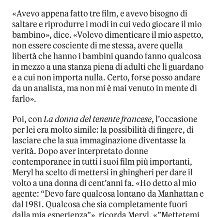
«Avevo appena fatto tre film, e avevo bisogno di
saltare e riprodurre i modi in cui vedo giocare il mio
bambino», dice. «Volevo dimenticare il mio aspetto,
non essere cosciente di me stessa, avere quella
libertà che hanno i bambini quando fanno qualcosa
in mezzo a una stanza piena di adulti che li guardano
e a cui non importa nulla. Certo, forse posso andare
da un analista, ma non mi è mai venuto in mente di
farlo».
Poi, con
La donna del tenente francese
, l’occasione
per lei era molto simile: la possibilità di fingere, di
lasciare che la sua immaginazione diventasse la
verità. Dopo aver interpretato donne
contemporanee in tutti i suoi film più importanti,
Meryl ha scelto di mettersi in ghingheri per dare il
volto a una donna di cent’anni fa. «Ho detto al mio
agente: “Devo fare qualcosa lontano da Manhattan e
dal 1981. Qualcosa che sia completamente fuori
dalla mia esperienza”», ricorda Meryl. «”Mettetemi