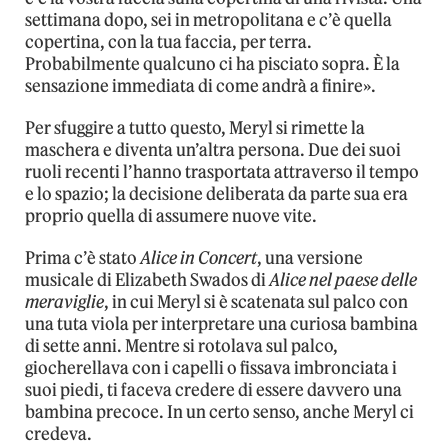
settimana dopo, sei in metropolitana e c’è quella
copertina, con la tua faccia, per terra.
Probabilmente qualcuno ci ha pisciato sopra. È la
sensazione immediata di come andrà a finire».
Per sfuggire a tutto questo, Meryl si rimette la
maschera e diventa un’altra persona. Due dei suoi
ruoli recenti l’hanno trasportata attraverso il tempo
e lo spazio; la decisione deliberata da parte sua era
proprio quella di assumere nuove vite.
Prima c’è stato
Alice in Concert
, una versione
musicale di Elizabeth Swados di
Alice nel paese delle
meraviglie
, in cui Meryl si è scatenata sul palco con
una tuta viola per interpretare una curiosa bambina
di sette anni. Mentre si rotolava sul palco,
giocherellava con i capelli o fissava imbronciata i
suoi piedi, ti faceva credere di essere davvero una
bambina precoce. In un certo senso, anche Meryl ci
credeva.