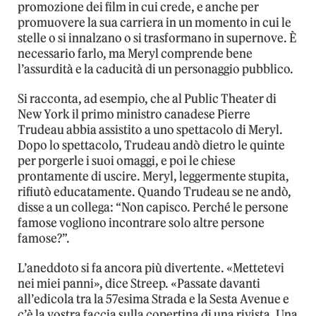
promozione dei film in cui crede, e anche per
promuovere la sua carriera in un momento in cui le
stelle o si innalzano o si trasformano in supernove. È
necessario farlo, ma Meryl comprende bene
l’assurdità e la caducità di un personaggio pubblico.
Si racconta, ad esempio, che al Public Theater di
New York il primo ministro canadese Pierre
Trudeau abbia assistito a uno spettacolo di Meryl.
Dopo lo spettacolo, Trudeau andò dietro le quinte
per porgerle i suoi omaggi, e poi le chiese
prontamente di uscire. Meryl, leggermente stupita,
rifiutò educatamente. Quando Trudeau se ne andò,
disse a un collega: “Non capisco. Perché le persone
famose vogliono incontrare solo altre persone
famose?”.
L’aneddoto si fa ancora più divertente. «Mettetevi
nei miei panni», dice Streep. «Passate davanti
all’edicola tra la 57esima Strada e la Sesta Avenue e
c’è la vostra faccia sulla copertina di una rivista. Una