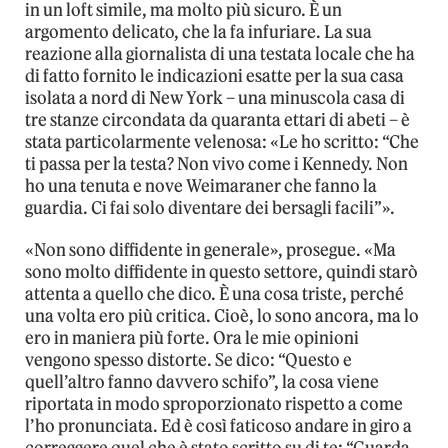
in un loft simile, ma molto più sicuro. È un
argomento delicato, che la fa infuriare. La sua
reazione alla giornalista di una testata locale che ha
di fatto fornito le indicazioni esatte per la sua casa
isolata a nord di New York – una minuscola casa di
tre stanze circondata da quaranta ettari di abeti – è
stata particolarmente velenosa: «Le ho scritto: “Che
ti passa per la testa? Non vivo come i Kennedy. Non
ho una tenuta e nove Weimaraner che fanno la
guardia. Ci fai solo diventare dei bersagli facili”».
«Non sono diffidente in generale», prosegue. «Ma
sono molto diffidente in questo settore, quindi starò
attenta a quello che dico. È una cosa triste, perché
una volta ero più critica. Cioè, lo sono ancora, ma lo
ero in maniera più forte. Ora le mie opinioni
vengono spesso distorte. Se dico: “Questo e
quell’altro fanno davvero schifo”, la cosa viene
riportata in modo sproporzionato rispetto a come
l’ho pronunciata. Ed è così faticoso andare in giro a