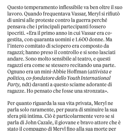
Questo temperamento inflessibile va ben oltre il suo
lavoro. Quando frequentava Vassar, Meryl si rifiutò
di unirsi alle proteste contro la guerra perché
pensava che i principali partecipanti fossero
ipocriti. «Era il primo anno in cui Vassar era co-
gestita, con quaranta uomini e 1.600 donne. Ma
l’intero comitato di sciopero era composto da
ragazzi; hanno preso il controllo e si sono lasciati
andare. Sono molto sensibile al teatro, e questi
ragazzi era come se stessero recitando una parte.
Ognuno era un mini-Abbie Hoffman (
attivista e
politico, co-fondatore dello Youth International
Party,
ndt) davanti a questo sciame adorante di
ragazze. Ho pensato che fosse una stronzata».
Per quanto riguarda la sua vita privata, Meryl ne
parla solo raramente, per paura di sminuire la sua
sfera più intima. Ciò è particolarmente vero se si
parla di John Cazale, il giovane e bravo attore che è
stato il compagno di Meryl fino alla sua morte per