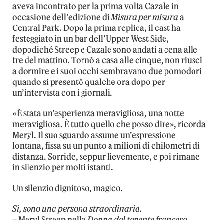
aveva incontrato per la prima volta Cazale in
occasione dell’edizione di
Misura per misura
a
Central Park. Dopo la prima replica, il cast ha
festeggiato in un bar dell’Upper West Side,
dopodiché Streep e Cazale sono andati a cena alle
tre del mattino. Tornò a casa alle cinque, non riuscì
a dormire e i suoi occhi sembravano due pomodori
quando si presentò qualche ora dopo per
un’intervista con i giornali.
«È stata un’esperienza meravigliosa, una notte
meravigliosa. È tutto quello che posso dire», ricorda
Meryl. Il suo sguardo assume un’espressione
lontana, fissa su un punto a milioni di chilometri di
distanza. Sorride, seppur lievemente, e poi rimane
in silenzio per molti istanti.
Un silenzio dignitoso, magico.
Sì, sono una persona straordinaria.
– Meryl Streep nella
Donna del tenente francese