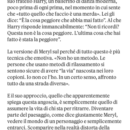
suo fratello Harry, un ballerino di danza moderna,
poco prima di ogni prima, nel momento in cui sente
che «tutto quello che faccio è una merda». Lei gli
dice: “È la cosa peggiore che abbia mai fatto”. Al che
Harry risponde immancabilmente: “Non ti ricordi?
Questa non è la cosa peggiore. L’ultima cosa che hai
fatto è stata la peggiore”.
La versione di Meryl sul perché di tutto questo è più
tecnica che emotiva. «Non ho un metodo. Le
persone che usano metodi di rilassamento si
sentono sicure di avere “la via” nascosta nei loro
copioni. Io non ce l’ho. In un certo senso, affronto
tutto da una strada diversa».
E il suo approccio, quello che apparentemente
spiega questa angoscia, è semplicemente quello di
assumere la vita di chi sta per ritrarre. Diventare
parte del paesaggio, come dice giustamente Meryl,
vedere il mondo di un personaggio e semplicemente
entrarci. Scomparire nella realtà distorta della