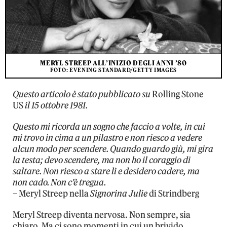
MERYL STREEP ALL’INIZIO DEGLI ANNI ’80
FOTO: EVENING STANDARD/GETTY IMAGES
Questo articolo è stato pubblicato su
Rolling Stone
US
il 15 ottobre 1981.
Questo mi ricorda un sogno che faccio a volte, in cui
mi trovo in cima a un pilastro e non riesco a vedere
alcun modo per scendere. Quando guardo giù, mi gira
la testa; devo scendere, ma non ho il coraggio di
saltare. Non riesco a stare lì e desidero cadere, ma
non cado. Non c’è tregua.
– Meryl Streep nella
Signorina Julie
di Strindberg
Meryl Streep diventa nervosa. Non sempre, sia
chiaro. Ma ci sono momenti in cui un brivido