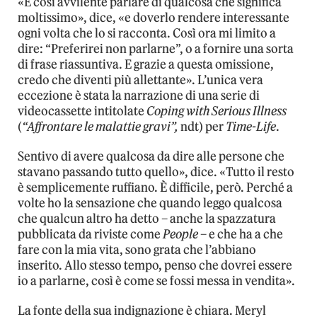
«È così avvilente parlare di qualcosa che significa
moltissimo», dice, «e doverlo rendere interessante
ogni volta che lo si racconta. Così ora mi limito a
dire: “Preferirei non parlarne”, o a fornire una sorta
di frase riassuntiva. E grazie a questa omissione,
credo che diventi più allettante». L’unica vera
eccezione è stata la narrazione di una serie di
videocassette intitolate
Coping with Serious Illness
(
“Affrontare le malattie gravi”,
ndt) per
Time-Life
.
Sentivo di avere qualcosa da dire alle persone che
stavano passando tutto quello», dice. «Tutto il resto
è semplicemente ruffiano. È difficile, però. Perché a
volte ho la sensazione che quando leggo qualcosa
che qualcun altro ha detto – anche la spazzatura
pubblicata da riviste come
People
– e che ha a che
fare con la mia vita, sono grata che l’abbiano
inserito. Allo stesso tempo, penso che dovrei essere
io a parlarne, così è come se fossi messa in vendita».
La fonte della sua indignazione è chiara. Meryl