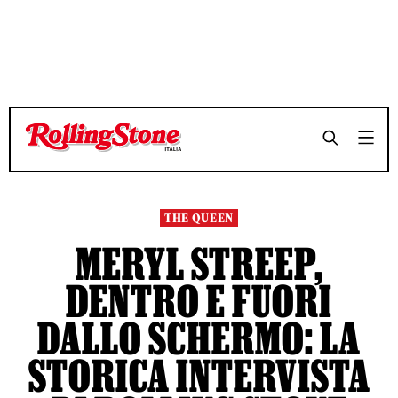
TEMPO DI LETTURA 24 MINUTI
TEMPO DI LETTURA 24 MINUTI
SHARE
SHARE
THE QUEEN
MERYL STREEP,
DENTRO E FUORI
DALLO SCHERMO: LA
STORICA INTERVISTA