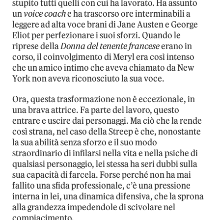
stupito tutti quelli con cui ha lavorato. Ha assunto
un
voice coach
e ha trascorso ore interminabili a
leggere ad alta voce brani di Jane Austen e George
Eliot per perfezionare i suoi sforzi. Quando le
riprese della
Donna del tenente francese
erano in
corso, il coinvolgimento di Meryl era così intenso
che un amico intimo che aveva chiamato da New
York non aveva riconosciuto la sua voce.
Ora, questa trasformazione non è eccezionale, in
una brava attrice. Fa parte del lavoro, questo
entrare e uscire dai personaggi. Ma ciò che la rende
così strana, nel caso della Streep è che, nonostante
la sua abilità senza sforzo e il suo modo
straordinario di infilarsi nella vita e nella psiche di
qualsiasi personaggio, lei stessa ha seri dubbi sulla
sua capacità di farcela. Forse perché non ha mai
fallito una sfida professionale, c’è una pressione
interna in lei, una dinamica difensiva, che la sprona
alla grandezza impedendole di scivolare nel
compiacimento.