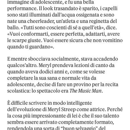
immagine di adolescente, e fu una bella
performance. Il look trasandato è sparito, i capelli
sono stati illuminati dall’acqua ossigenata e sono
nate una cheerleader, un’atleta e una reginetta del
ballo. «Tutti sono coscienti di sé a quell’età», dice.
«Vuoi conformarti, essere perfetta, adattarti, avere
le scarpe giuste. Vuoi essere sicura che non vomitino
quando ti guardano».
E mentre sbocciava socialmente, stava accadendo
qualcos’altro. Meryl prendeva lezioni di canto da
quando aveva dodici anni e, come se volesse
completare la sua sana e normale vita da
adolescente, decise di fare un provino per la recita
scolastica: lo spettacolo era
The Music Man
.
È difficile scrivere in modo intelligente
dell’evoluzione di Meryl Streep come attrice. Perché
la cosa più impressionante di lei è che il suo talento
sembra essere arrivato completamente formato,
rendendola una sorta di “buon selvaggio” del