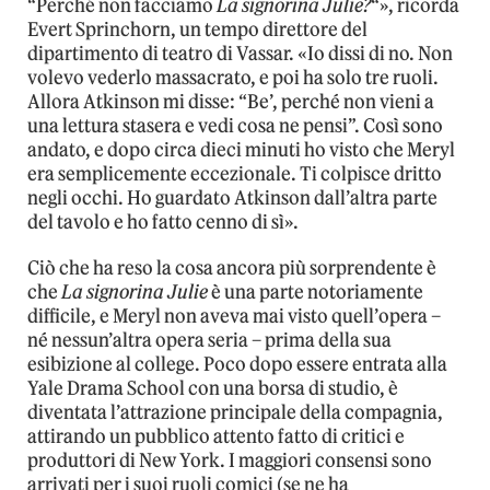
“Perché non facciamo
La signorina Julie?
“», ricorda
Evert Sprinchorn, un tempo direttore del
dipartimento di teatro di Vassar. «Io dissi di no. Non
volevo vederlo massacrato, e poi ha solo tre ruoli.
Allora Atkinson mi disse: “Be’, perché non vieni a
una lettura stasera e vedi cosa ne pensi”. Così sono
andato, e dopo circa dieci minuti ho visto che Meryl
era semplicemente eccezionale. Ti colpisce dritto
negli occhi. Ho guardato Atkinson dall’altra parte
del tavolo e ho fatto cenno di sì».
Ciò che ha reso la cosa ancora più sorprendente è
che
La signorina Julie
è una parte notoriamente
difficile, e Meryl non aveva mai visto quell’opera –
né nessun’altra opera seria – prima della sua
esibizione al college. Poco dopo essere entrata alla
Yale Drama School con una borsa di studio, è
diventata l’attrazione principale della compagnia,
attirando un pubblico attento fatto di critici e
produttori di New York. I maggiori consensi sono
arrivati per i suoi ruoli comici (se ne ha