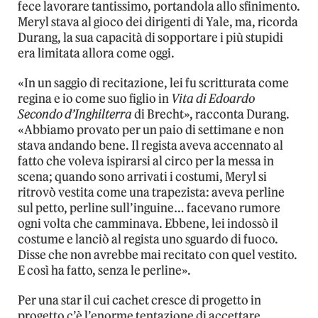
fece lavorare tantissimo, portandola allo sfinimento.
Meryl stava al gioco dei dirigenti di Yale, ma, ricorda
Durang, la sua capacità di sopportare i più stupidi
era limitata allora come oggi.
«In un saggio di recitazione, lei fu scritturata come
regina e io come suo figlio in
Vita di Edoardo
Secondo d’Inghilterra
di Brecht», racconta Durang.
«Abbiamo provato per un paio di settimane e non
stava andando bene. Il regista aveva accennato al
fatto che voleva ispirarsi al circo per la messa in
scena; quando sono arrivati i costumi, Meryl si
ritrovò vestita come una trapezista: aveva perline
sul petto, perline sull’inguine… facevano rumore
ogni volta che camminava. Ebbene, lei indossò il
costume e lanciò al regista uno sguardo di fuoco.
Disse che non avrebbe mai recitato con quel vestito.
E così ha fatto, senza le perline».
Per una star il cui cachet cresce di progetto in
progetto c’è l’enorme tentazione di accettare