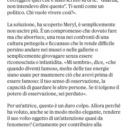
correggere quel che è stato scritto su di te: “Guarda,
non intendevo dire questo”. Ti senti come un
politico. Chi vuole vivere così?».
La soluzione, ha scoperto Meryl, è semplicemente
non uscire più. È un compromesso che dovuto fare
ma che aborrisce, una resa nei confronti di una
cultura pettegola e ficcanaso che le rende difficile
persino andare nei musei o nelle gallerie o
semplicemente girovagare senza essere
riconosciuta o infastidita. «Mi sembra», dice, «che
quando diventi famoso, molte delle tue energie
siano usate per mantenere ciò che avevi prima di
essere famoso: il tuo senso di osservazione, la
capacità di guardare le altre persone. Se ti tolgono il
potere di osservazione, sei perduto».
Per un’attrice, questo è un duro colpo. Allora perché
ha voluto, anche se in modo molto elegante, rendere
il suo volto oggetto di un’attenzione quasi da
fenomeno? Certamente per contribuire alla