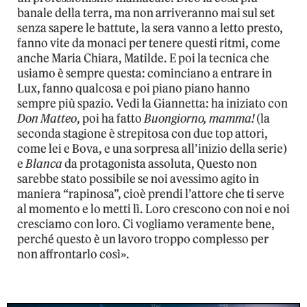
banale della terra, ma non arriveranno mai sul set
senza sapere le battute, la sera vanno a letto presto,
fanno vite da monaci per tenere questi ritmi, come
anche Maria Chiara, Matilde. E poi la tecnica che
usiamo è sempre questa: cominciano a entrare in
Lux, fanno qualcosa e poi piano piano hanno
sempre più spazio. Vedi la Giannetta: ha iniziato con
Don Matteo
, poi ha fatto
Buongiorno, mamma!
(la
seconda stagione è strepitosa con due top attori,
come lei e Bova, e una sorpresa all’inizio della serie)
e
Blanca
da protagonista assoluta, Questo non
sarebbe stato possibile se noi avessimo agito in
maniera “rapinosa”, cioè prendi l’attore che ti serve
al momento e lo metti lì. Loro crescono con noi e noi
cresciamo con loro. Ci vogliamo veramente bene,
perché questo è un lavoro troppo complesso per
non affrontarlo così».