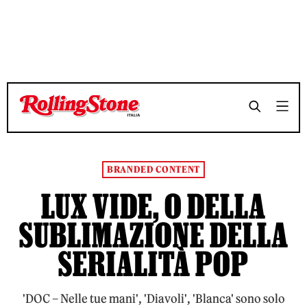
TEMPO DI LETTURA 12 MINUTI
TEMPO DI LETTURA 12 MINUTI
SHARE
SHARE
BRANDED CONTENT
LUX VIDE, O DELLA
SUBLIMAZIONE DELLA
SERIALITÀ POP
'DOC – Nelle tue mani', 'Diavoli', 'Blanca' sono solo