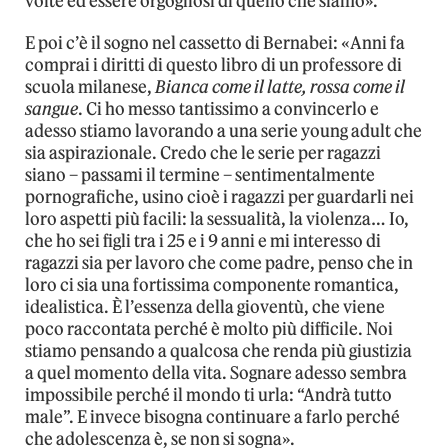
volte ed essere orgogliosi di quello che siamo».
E poi c’è il sogno nel cassetto di Bernabei: «Anni fa
comprai i diritti di questo libro di un professore di
scuola milanese,
Bianca come il latte, rossa come il
sangue
. Ci ho messo tantissimo a convincerlo e
adesso stiamo lavorando a una serie young adult che
sia aspirazionale. Credo che le serie per ragazzi
siano – passami il termine – sentimentalmente
pornografiche, usino cioè i ragazzi per guardarli nei
loro aspetti più facili: la sessualità, la violenza… Io,
che ho sei figli tra i 25 e i 9 anni e mi interesso di
ragazzi sia per lavoro che come padre, penso che in
loro ci sia una fortissima componente romantica,
idealistica. È l’essenza della gioventù, che viene
poco raccontata perché è molto più difficile. Noi
stiamo pensando a qualcosa che renda più giustizia
a quel momento della vita. Sognare adesso sembra
impossibile perché il mondo ti urla: “Andrà tutto
male”. E invece bisogna continuare a farlo perché
che adolescenza è, se non si sogna».