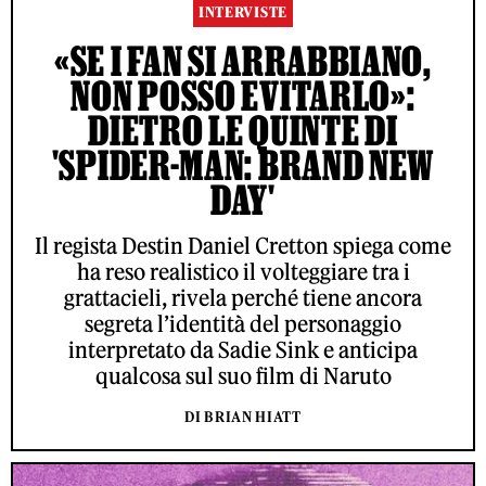
INTERVISTE
«SE I FAN SI ARRABBIANO,
NON POSSO EVITARLO»:
DIETRO LE QUINTE DI
'SPIDER-MAN: BRAND NEW
DAY'
Il regista Destin Daniel Cretton spiega come
ha reso realistico il volteggiare tra i
grattacieli, rivela perché tiene ancora
segreta l’identità del personaggio
interpretato da Sadie Sink e anticipa
qualcosa sul suo film di Naruto
DI BRIAN HIATT