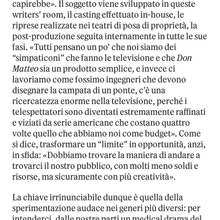
capirebbe». Il soggetto viene sviluppato in queste
writers’ room, il casting effettuato in-house, le
riprese realizzate nei teatri di posa di proprietà, la
post-produzione seguita internamente in tutte le sue
fasi. «Tutti pensano un po’ che noi siamo dei
“simpaticoni” che fanno le televisione e che
Don
Matteo
sia un prodotto semplice, e invece ci
lavoriamo come fossimo ingegneri che devono
disegnare la campata di un ponte, c’è una
ricercatezza enorme nella televisione, perché i
telespettatori sono diventati estremamente raffinati
e viziati da serie americane che costano quattro
volte quello che abbiamo noi come budget». Come
si dice, trasformare un “limite” in opportunità, anzi,
in sfida: «Dobbiamo trovare la maniera di andare a
trovarci il nostro pubblico, con molti meno soldi e
risorse, ma sicuramente con più creatività».
La chiave irrinunciabile dunque è quella della
sperimentazione audace nei generi più diversi: per
intenderci, dalle nostre parti un medical drama del