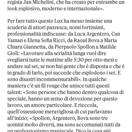
regista Jan Michelini, che ha creato per entrambe un
look esplosivo, moderno e internazionale».
Per fare tutto questo Lux ha messo insieme una
scuderia di attori pazzesca, nomi fortissimi,
professionalità indiscusse: da Luca Argentero, Can
Yaman e Elena Sofia Ricci, da Raoul Bova a Maria
Chiara Giannetta, da Pierpaolo Spollon a Matilde
Gioli: «Lavorare alla serialità lunga vuol dire
svegliarsi tutte le mattine alle 5:30 per otto mesi e
andare sul set, se non hai gente che è disposta e che è
in grado di farlo, poi succede che esplodono i set. E
sono disastri incommensurabili». In qualche
maniera c’è un fil rouge che unisce tutti questi
talent: «Sono persone che hanno dentro qualcosa di
speciale, hanno un senso di devozione per questo
lavoro, un amore particolare. E rieccola,
quell’ossessione meravigliosa di cui parlavamo
all’inizio; «Spollon, Argentero, Bova sono tre
uomini molto diversi, ma sono accomunati tutti da
un professionismo maniacale. Dico la cosa più