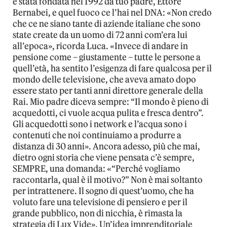
è stata fondata nel 1992 da tuo padre, Ettore
Bernabei, e quel fuoco ce l’hai nel DNA: «Non credo
che ce ne siano tante di aziende italiane che sono
state create da un uomo di 72 anni com’era lui
all’epoca», ricorda Luca. «Invece di andare in
pensione come – giustamente – tutte le persone a
quell’età, ha sentito l’esigenza di fare qualcosa per il
mondo delle televisione, che aveva amato dopo
essere stato per tanti anni direttore generale della
Rai. Mio padre diceva sempre: “Il mondo è pieno di
acquedotti, ci vuole acqua pulita e fresca dentro”.
Gli acquedotti sono i network e l’acqua sono i
contenuti che noi continuiamo a produrre a
distanza di 30 anni». Ancora adesso, più che mai,
dietro ogni storia che viene pensata c’è sempre,
SEMPRE, una domanda: «“Perché vogliamo
raccontarla, qual è il motivo?” Non è mai soltanto
per intrattenere. Il sogno di quest’uomo, che ha
voluto fare una televisione di pensiero e per il
grande pubblico, non di nicchia, è rimasta la
strategia di Lux Vide». Un’idea imprenditoriale