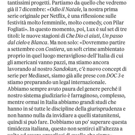
tantissimi progetti. Partiamo da quello che vedremo
già il 7 dicembre: «
Odio il Natale
, la nostra prima
serie originale per Netflix, è una riflessione sulle
festività molto femminile, molto comedy, con Pilar
Fogliati». In questo momento, poi, Lux è sul set di tre
titoli: le nuove stagioni di
Che Dio ci aiuti
,
Un passo
dal cielo
e
Blanca
. Ma non solo: «Dovremmo partire
a settembre con
Costiera
, un soft crime ambientato
proprio in quel luogo meraviglioso dell’Italia di cui
gli americani vanno pazzi, ma stiamo ancora
lavorando al nostro
Sandokan
, c’è nuovo concept di
serie per Mediaset, siamo già alle prese con
DOC 3
e
stiamo preparando un legal internazionale.
Abbiamo sempre avuto paura del genere perché il
nostro sistema giudiziario è farraginoso, complesso,
mentre ormai in Italia abbiamo grandi studi che
hanno in sé tutte le discipline della giurisprudenza e
non hanno nulla da invidiare a quelli statunitensi,
quindi si può fare. Dobbiamo un po’ superare questa
timidezza italiana, questo non sentirci all’altezza a