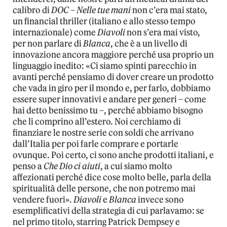
calibro di
DOC – Nelle tue mani
non c’era mai stato,
un financial thriller (italiano e allo stesso tempo
internazionale) come
Diavoli
non s’era mai visto,
per non parlare di
Blanca
, che è a un livello di
innovazione ancora maggiore perché usa proprio un
linguaggio inedito: «Ci siamo spinti parecchio in
avanti perché pensiamo di dover creare un prodotto
che vada in giro per il mondo e, per farlo, dobbiamo
essere super innovativi e andare per generi – come
hai detto benissimo tu –, perché abbiamo bisogno
che li comprino all’estero. Noi cerchiamo di
finanziare le nostre serie con soldi che arrivano
dall’Italia per poi farle comprare e portarle
ovunque. Poi certo, ci sono anche prodotti italiani, e
penso a
Che Dio ci aiuti
, a cui siamo molto
affezionati perché dice cose molto belle, parla della
spiritualità delle persone, che non potremo mai
vendere fuori».
Diavoli
e
Blanca
invece sono
esemplificativi della strategia di cui parlavamo: se
nel primo titolo, starring Patrick Dempsey e