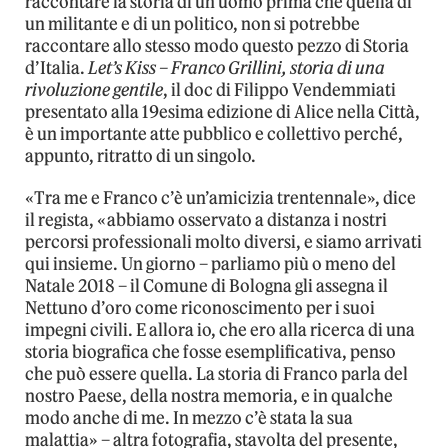
raccontare la storia di un uomo prima che quella di
un militante e di un politico, non si potrebbe
raccontare allo stesso modo questo pezzo di Storia
d’Italia.
Let’s Kiss – Franco Grillini, storia di una
rivoluzione gentile
, il doc di Filippo Vendemmiati
presentato alla 19esima edizione di Alice nella Città,
è un importante atte pubblico e collettivo perché,
appunto, ritratto di un singolo.
«Tra me e Franco c’è un’amicizia trentennale», dice
il regista, «abbiamo osservato a distanza i nostri
percorsi professionali molto diversi, e siamo arrivati
qui insieme. Un giorno – parliamo più o meno del
Natale 2018 – il Comune di Bologna gli assegna il
Nettuno d’oro come riconoscimento per i suoi
impegni civili. E allora io, che ero alla ricerca di una
storia biografica che fosse esemplificativa, penso
che può essere quella. La storia di Franco parla del
nostro Paese, della nostra memoria, e in qualche
modo anche di me. In mezzo c’è stata la sua
malattia» – altra fotografia, stavolta del presente,