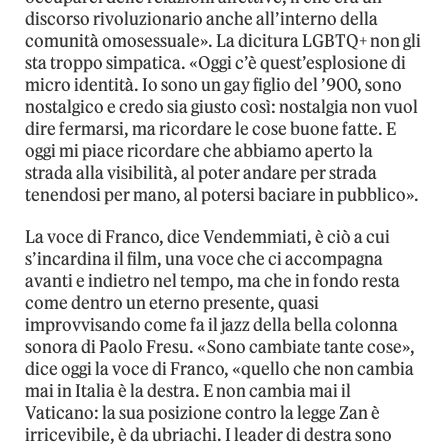
discorso rivoluzionario anche all’interno della
comunità omosessuale». La dicitura LGBTQ+ non gli
sta troppo simpatica. «Oggi c’è quest’esplosione di
micro identità. Io sono un gay figlio del ’900, sono
nostalgico e credo sia giusto così: nostalgia non vuol
dire fermarsi, ma ricordare le cose buone fatte. E
oggi mi piace ricordare che abbiamo aperto la
strada alla visibilità, al poter andare per strada
tenendosi per mano, al potersi baciare in pubblico».
La voce di Franco, dice Vendemmiati, è ciò a cui
s’incardina il film, una voce che ci accompagna
avanti e indietro nel tempo, ma che in fondo resta
come dentro un eterno presente, quasi
improvvisando come fa il jazz della bella colonna
sonora di Paolo Fresu. «Sono cambiate tante cose»,
dice oggi la voce di Franco, «quello che non cambia
mai in Italia è la destra. E non cambia mai il
Vaticano: la sua posizione contro la legge Zan è
irricevibile, è da ubriachi. I leader di destra sono