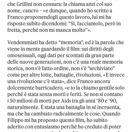
che Grillini non censura: la chiama anzi col suo
nome, cancro – «e dunque, quando ho scritto a
Franco proponendogli questo lavoro, lui mi ha
risposto subito dicendomi: “Sì, facciamolo, però in
fretta, perché non mi manca molto”».
Vendemmiati ha detto “memoria”, ed è la parola che
viene in mente guardando il film: sui diritti degli
omosessuali, oggi dati per scontati da gran parte
delle nuove generazioni, non c’è una reale memoria
storica, non s’è fatto ordine, non s’è “archiviato”
come per altre lotte, battaglie, rivoluzioni. «E invece
una rivoluzione c’è stata», dice Franco ancora
dolcemente barricadero, «e io la chiamo gentile solo
perché è stata senza morti e feriti. Se non si contano
i 50 milioni di morti per Aids tra gli anni ’80 e ’90,
naturalmente. È stata una battaglia in sé incruenta,
ma che ha cambiato radicalmente le cose. Quando
Filippo mi ha proposto questo film, ho subito
aderito con entusiasmo perché ho creduto di poter