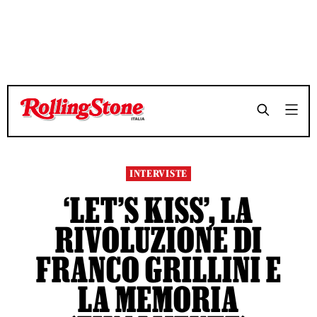
TEMPO DI LETTURA 6 MINUTI
TEMPO DI LETTURA 6 MINUTI
SHARE
SHARE
INTERVISTE
‘LET’S KISS’, LA
RIVOLUZIONE DI
FRANCO GRILLINI E
LA MEMORIA