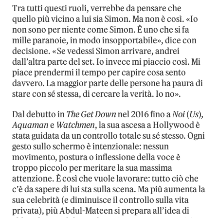
Tra tutti questi ruoli, verrebbe da pensare che
quello più vicino a lui sia Simon. Ma non è così. «Io
non sono per niente come Simon. È uno che si fa
mille paranoie, in modo insopportabile», dice con
decisione. «Se vedessi Simon arrivare, andrei
dall’altra parte del set. Io invece mi piaccio così. Mi
piace prendermi il tempo per capire cosa sento
davvero. La maggior parte delle persone ha paura di
stare con sé stessa, di cercare la verità. Io no».
Dal debutto in
The Get Down
nel 2016 fino a
Noi
(
Us
)
,
Aquaman
e
Watchmen
, la sua ascesa a Hollywood è
stata guidata da un controllo totale su sé stesso. Ogni
gesto sullo schermo è intenzionale: nessun
movimento, postura o inflessione della voce è
troppo piccolo per meritare la sua massima
attenzione. È così che vuole lavorare: tutto ciò che
c’è da sapere di lui sta sulla scena. Ma più aumenta la
sua celebrità (e diminuisce il controllo sulla vita
privata), più Abdul-Mateen si prepara all’idea di