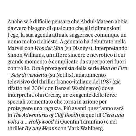
Anche se è difficile pensare che Abdul-Mateen abbia
davvero bisogno di qualcuno che gli ridimensioni
l’ego, la sua agenda attuale suggerisce comunque un
uomo molto richiesto. A gennaio ha debuttato nella
Marvel con
Wonder Man
(su Disney+), interpretando
Simon Williams, un attore sincero e nevrotico il cui
grande momento è complicato da superpoteri fuori
controllo. Ora è protagonista della serie
Man on Fire
– Sete di vendetta
(su Netflix), adattamento
televisivo del thriller franco-italiano del 1987 (già
rifatto nel 2004 con Denzel Washington) dove
interpreta John Creasy, un ex agente delle forze
speciali tormentato che torna in azione per
proteggere una ragazza. Più avanti quest’anno sarà
in
The Adventures of Cliff Booth
(sequel di
C’era una
volta a… Hollywood
di Quentin Tarantino) e nel
thriller
By Any Means
con Mark Wahlberg.