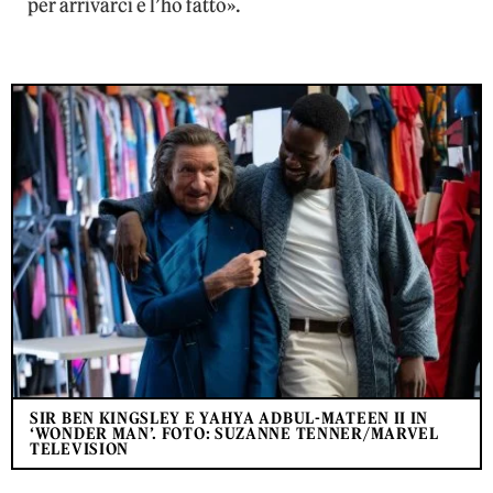
per arrivarci e l’ho fatto».
SIR BEN KINGSLEY E YAHYA ADBUL-MATEEN II IN
‘WONDER MAN’. FOTO: SUZANNE TENNER/MARVEL
TELEVISION