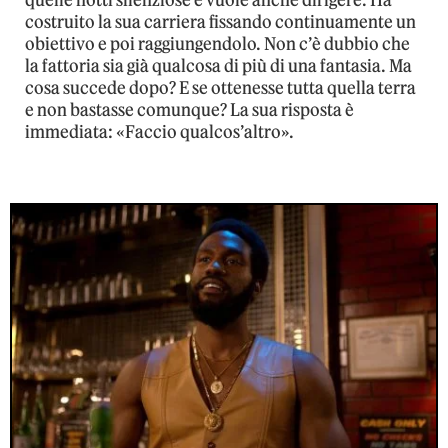
quelle notti silenziose e vuole anche dirigere. Ha
costruito la sua carriera fissando continuamente un
obiettivo e poi raggiungendolo. Non c’è dubbio che
la fattoria sia già qualcosa di più di una fantasia. Ma
cosa succede dopo? E se ottenesse tutta quella terra
e non bastasse comunque? La sua risposta è
immediata: «Faccio qualcos’altro».