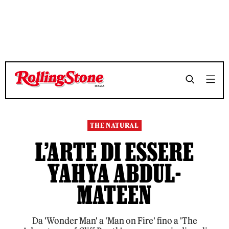
TEMPO DI LETTURA 10 MINUTI
TEMPO DI LETTURA 10 MINUTI
SHARE
SHARE
THE NATURAL
L’ARTE DI ESSERE
YAHYA ABDUL-
MATEEN
Da 'Wonder Man' a 'Man on Fire' fino a 'The