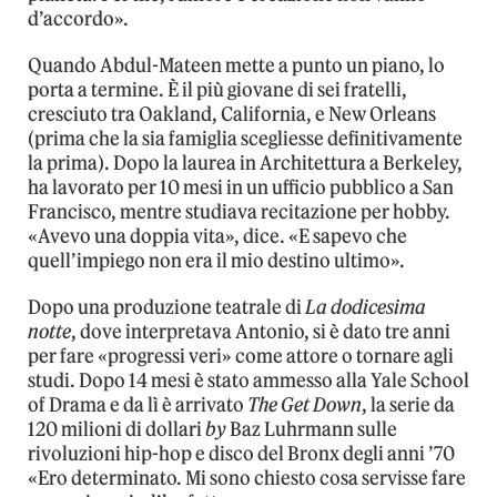
d’accordo».
Quando Abdul-Mateen mette a punto un piano, lo
porta a termine. È il più giovane di sei fratelli,
cresciuto tra Oakland, California, e New Orleans
(prima che la sia famiglia scegliesse definitivamente
la prima). Dopo la laurea in Architettura a Berkeley,
ha lavorato per 10 mesi in un ufficio pubblico a San
Francisco, mentre studiava recitazione per hobby.
«Avevo una doppia vita», dice. «E sapevo che
quell’impiego non era il mio destino ultimo».
Dopo una produzione teatrale di
La dodicesima
notte
, dove interpretava Antonio, si è dato tre anni
per fare «progressi veri» come attore o tornare agli
studi. Dopo 14 mesi è stato ammesso alla Yale School
of Drama e da lì è arrivato
The Get Down
, la serie da
120 milioni di dollari
by
Baz Luhrmann sulle
rivoluzioni hip-hop e disco del Bronx degli anni ’70
«Ero determinato. Mi sono chiesto cosa servisse fare