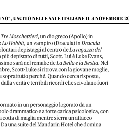
ENO", USCITO NELLE SALE ITALIANE IL 3 NOVEMBRE 2
i
Tre Moschettieri
, un dio greco (Apollo) in
e
Lo Hobbit
, un vampiro (Dracula) in
Dracula
volontari depistaggi al centro de
La ragazza del
 più depistato di tutti, Scott. Lui è Luke Evans,
ossimo sarà nel remake de
La Bella e la Bestia
. Nel
embre, Scott-Luke si ritrova con la giovane moglie,
 e soprattutto perché. Quando cerca risposte,
alla verità e terribili ricordi che scivolano fuori
sformato in un personaggio logorato da un
uolo drammatico e a forte carica psicologica, con
a cotta di maglia mentre sferra un attacco
. Da una suite del Mandarin Hotel che domina