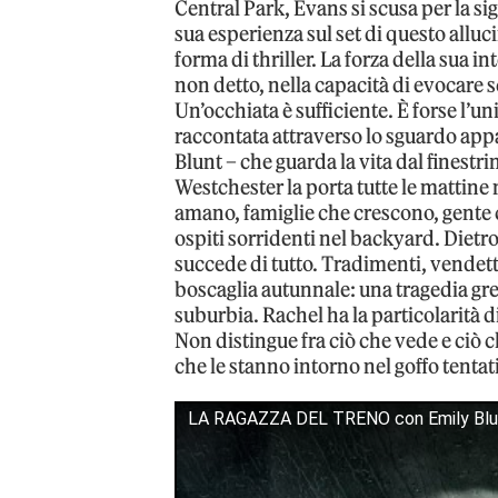
Central Park, Evans si scusa per la sig
sua esperienza sul set di questo allu
forma di thriller. La forza della sua 
non detto, nella capacità di evocare s
Un’occhiata è sufficiente. È forse l’
raccontata attraverso lo sguardo app
Blunt – che guarda la vita dal finestri
Westchester la porta tutte le mattine
amano, famiglie che crescono, gente c
ospiti sorridenti nel backyard. Dietr
succede di tutto. Tradimenti, vendett
boscaglia autunnale: una tragedia gr
suburbia. Rachel ha la particolarità d
Non distingue fra ciò che vede e ciò c
che le stanno intorno nel goffo tentati
LA RAGAZZA DEL TRENO con Emily Blunt 