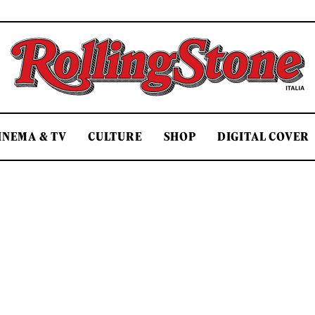
Rolling Stone Italia
INEMA & TV
CULTURE
SHOP
DIGITAL COVER