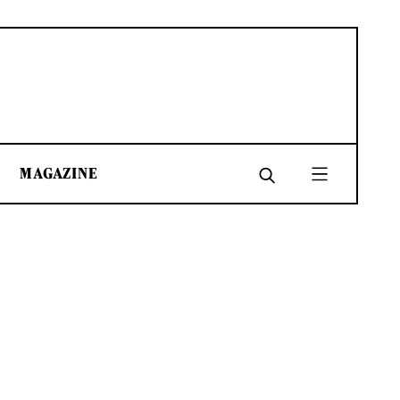
MAGAZINE
SHARE
SHARE