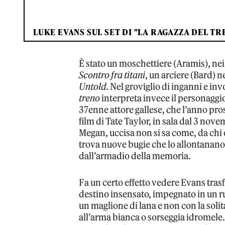
LUKE EVANS SUL SET DI "LA RAGAZZA DEL TR
È stato un moschettiere (Aramis), ne
Scontro fra titani
, un arciere (Bard) n
Untold
. Nel groviglio di inganni e in
treno
interpreta invece il personaggio
37enne attore gallese, che l’anno pr
film di Tate Taylor, in sala dal 3 nov
Megan, uccisa non si sa come, da chi
trova nuove bugie che lo allontanano d
dall’armadio della memoria.
Fa un certo effetto vedere Evans tra
destino insensato, impegnato in un r
un maglione di lana e non con la solit
all’arma bianca o sorseggia idromele