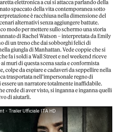
aretta elettronica a cui si attacca parlando della
cinato spaccato della vita contemporanea sotto
interpretazione è racchiusa nella dimensione del
cenari alternativi senza aggiungere battute.
unico modo per mettere sullo schermo una storia
annato di Rachel Watson – interpretata da Emily
no di un treno che dai sobborghi felici di
 nella giungla di Manhattan. Vede coppie che si
he fa i soldi a Wall Street e nel weekend riceve
o ai muri di questa scena sazia e conformista
e, colpe da espiare e cadaveri da seppellire nella
eca trasportata nell’impersonale regno di
i essere un narratore totalmente inaffidabile.
he crede di aver visto, si inganna e inganna quelli
vo di aiutarli.
- Trailer Ufficiale ITA HD