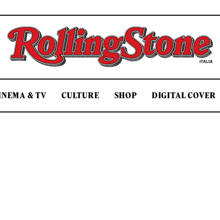
Rolling Stone Italia
INEMA & TV
CULTURE
SHOP
DIGITAL COVER