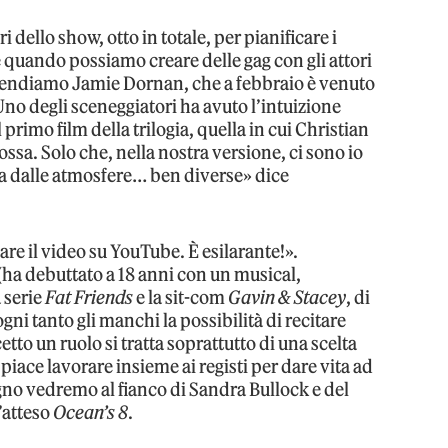
i dello show, otto in totale, per pianificare i
 è quando possiamo creare delle gag con gli attori
Prendiamo Jamie Dornan, che a febbraio è venuto
Uno degli sceneggiatori ha avuto l’intuizione
 primo film della trilogia, quella in cui Christian
ssa. Solo che, nella nostra versione, ci sono io
za dalle atmosfere… ben diverse» dice
are il video su YouTube. È esilarante!».
(ha debuttato a 18 anni con un musical,
 serie
Fat Friends
e la sit-com
Gavin & Stacey
, di
gni tanto gli manchi la possibilità di recitare
to un ruolo si tratta soprattutto di una scelta
 piace lavorare insieme ai registi per dare vita ad
gno vedremo al fianco di Sandra Bullock e del
l’atteso
Ocean’s 8
.