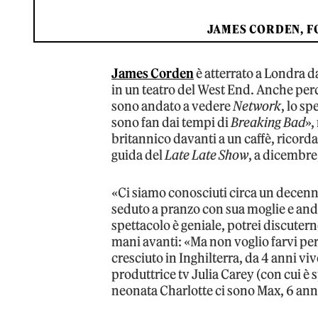
JAMES CORDEN, FO
James Corden
è atterrato a Londra da
in un teatro del West End. Anche perché
sono andato a vedere
Network
, lo s
sono fan dai tempi di
Breaking Bad
»,
britannico davanti a un caffè, ricord
guida del
Late Late Show
, a dicembre,
«Ci siamo conosciuti circa un decennio
seduto a pranzo con sua moglie e anda
spettacolo è geniale, potrei discutern
mani avanti: «Ma non voglio farvi per
cresciuto in Inghilterra, da 4 anni viv
produttrice tv Julia Carey (con cui è spo
neonata Charlotte ci sono Max, 6 anni,