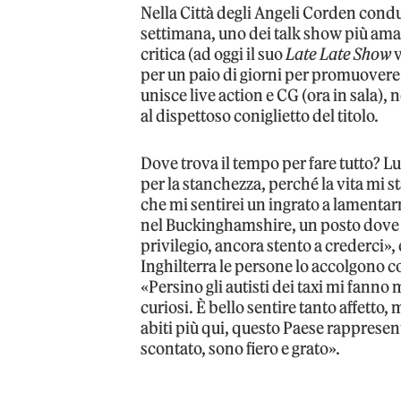
Nella Città degli Angeli Corden condu
settimana, uno dei talk show più amati
critica (ad oggi il suo
Late Late Show
v
per un paio di giorni per promuover
unisce live action e CG (ora in sala),
al dispettoso coniglietto del titolo.
Dove trova il tempo per fare tutto? L
per la stanchezza, perché la vita mi 
che mi sentirei un ingrato a lamenta
nel Buckinghamshire, un posto dove è 
privilegio, ancora stento a crederci»
Inghilterra le persone lo accolgono co
«Persino gli autisti dei taxi mi fann
curiosi. È bello sentire tanto affett
abiti più qui, questo Paese rappresent
scontato, sono fiero e grato».