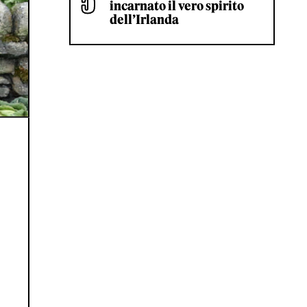
incarnato il vero spirito
dell’Irlanda