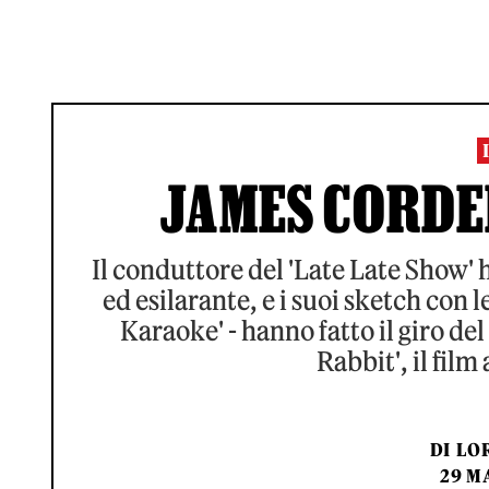
JAMES CORDEN
Il conduttore del 'Late Late Show' 
ed esilarante, e i suoi sketch con 
Karaoke' - hanno fatto il giro de
Rabbit', il film
DI
LO
29 M