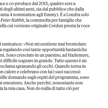
ce e co-produce dal 2015, quattro sere a
 degli ultimi anni, sia dal pubblico che dalla
anta 4 nomination agli Emmy). È a Londra solo
e
Peter Rabbit
, la commedia per famiglie che
 nella cui versione originale Corden presta la voce
ui sminuisce: «Non mi sentirete mai brontolare
sta regalando così tante opportunità fantastiche
rmi. Sono cresciuto in un paesino, ad Hazlemere,
difficile sognare in grande. Tutto questo è un
, esclama sgranando gli occhi. Quando torna in
n calore e celebrano con lui i suoi successi:
o mille domande sugli ospiti del programma, sono
o, mi emoziono. Anche perché, nonostante non
a la mia casa. Non do nulla di tutto ciò per