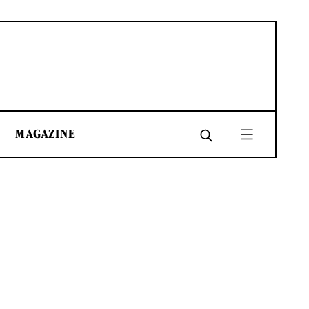
MAGAZINE
SHARE
SHARE