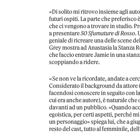
«Di solito mi ritrovo insieme agli autor
futuri ospiti. La parte che preferisco
che ci vengono a trovare in studio. 
a presentare
50 Sfumature di Rosso
. 
geniale di ricreare una delle scene del
Grey mostra ad Anastasia la Stanza Ro
che faccio entrare Jamie in una stan
scoppiando a ridere.
«Se non ve la ricordate, andate a cerc
Considerato il background da attore 
facendosi conoscere in seguito con la
cui era anche autore), è naturale che o
davanti ad un pubblico. «Quando accet
egoistica, per certi aspetti, perché mi
un personaggio» spiega lui, che a giu
resto del cast, tutto al femminile, del