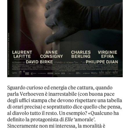
Sguardo curioso ed energia che cattura, quando
parla Verhoeven è inarrestabile (con buona pace
degli uffici stampa che devono rispettare una tabella
di orari precisa) e soprattutto dice quello che pensa,
al diavolo tutto il resto. Un esempio? «Qualcuno ha
definito la protagonista di
Elle
‘amorale’.
Sinceramente non mi interessa, la moralità è