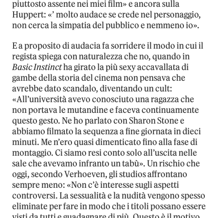
piuttosto assente nei miei film» e ancora sulla
Huppert: «’ molto audace se crede nel personaggio,
non cerca la simpatia del pubblico e nemmeno io».
E a proposito di audacia fa sorridere il modo in cui il
regista spiega con naturalezza che no, quando in
Basic Instinct
ha girato la più sexy accavallata di
gambe della storia del cinema non pensava che
avrebbe dato scandalo, diventando un cult:
«All’università avevo conosciuto una ragazza che
non portava le mutandine e faceva continuamente
questo gesto. Ne ho parlato con Sharon Stone e
abbiamo filmato la sequenza a fine giornata in dieci
minuti. Me n’ero quasi dimenticato fino alla fase di
montaggio. Ci siamo resi conto solo all’uscita nelle
sale che avevamo infranto un tabù». Un rischio che
oggi, secondo Verhoeven, gli studios affrontano
sempre meno: «Non c’è interesse sugli aspetti
controversi. La sessualità e la nudità vengono spesso
eliminate per fare in modo che i titoli possano essere
visti da tutti e guadagnare di più. Questo è il motivo