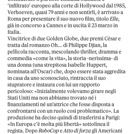
‘infiltrato’ europeo alla corte di Hollywood dal 1985,
Verhoeven, quasi 79 anni e non sentirli, è arrivato a
Roma per presentare il suo nuovo film, titolo
Elle
,
già in concorso a Cannes e in uscita il 23 marzo in
Italia.
Vincitrice di due Golden Globe, due premi César e
tratta dal romanzo Oh… di Philippe Djian, la
pellicola racconta, mescolando thriller, dramma e
commedia «come la vita», la storia -nerissima- di
una donna (una strepitosa Isabelle Huppert,
nominata all’Oscar) che, dopo essere stata aggredita
in casa da uno sconosciuto, rintraccia il suo
stupratore e instaura con lui un rapporto
pericoloso: «Inizialmente volevamo girare negli
Stati Uniti ma non abbiamo trovato né i
finanziamenti né un’attrice che fosse disposta a
confrontarsi con un ruolo così problematico». La
produzione ha deciso quindi di trasferirsi a Parigi:
«In Europa c’è molta più libertà» sottolinea il
regista. Dopo
RoboCop
e
Atto di forza
gli Americani