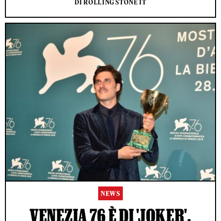
DI ROLLING STONE IT
NEWS
VENEZIA 76 È DI 'JOKER',