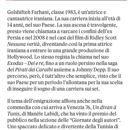
Golshifteh Farhani, classe 1983, è un’attrice e
cantautrice iraniana. La sua carriera inizia all’età di
14 anni, nel suo Paese. La sua ascesa è travolgente,
presto viene chiamata a varcare i confini dell’ex
Persia e nel 2008 è nel cast del film di Ridley Scott
Nessuna verità
, diventando così la prima attrice
iraniana a entrare in una grande produzione di
Hollywood. Lo stesso regista la chiama nel suo
Exodus – Dei e re
, fino a un ruolo persino nella saga
dei
Pirati dei Caraibi
assieme a Johnny Depp. Il suo
percorso, però, è tutt’altro che semplice, visto che il
suo Paese per un periodo l’allontana per la sua scelta
di inseguire il sogno di una carriera sui set.
Il tema dell’emigrazione affiora anche nella
commedia con cui arriva a Venezia 76,
Un divan à
Tunis
, di Manèle Labidi, che ha vinto il premio del
pubblico nella sezione delle “Giornate degli autori”.
Uno spaccato delicato e divertente della Tunisia di