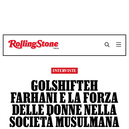
TEMPO DI LETTURA 3 MINUTI
TEMPO DI LETTURA 3 MINUTI
SHARE
SHARE
INTERVISTE
GOLSHIFTEH
FARHANI E LA FORZA
DELLE DONNE NELLA
SOCIETÀ MUSULMANA