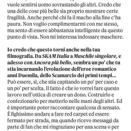
vuole sentirsi uomo sovrastando gli altri. Credo che
una delle cose più belle sia proprio mostrare certe
fragilità. Anche perché chi fa il macho alla fine c’ha
paura. Non voglio complimentarmi con me stesso,
ma sento di essere abbastanza intelligente da questo
punto di vista. Non mi interessa indossare maschere.
Io credo che questo torni anche nella tua
filmografia. Da
SKAM Italia
a
Maschile singolare
, e
adesso con
Ancora più bello
, sembra un po’ che tu
stia incarnando l’evoluzione dell’eroe romantico
anni Duemila, dello Scamarcio dei primi tempi…
Può essere, sì, che stia capitando un po’ per caso e
un po’ per scelta. Il fatto è che io vorrei fare questo
lavoro nell’ottica di creare un dono. Costruirlo e
confezionarlo per metterlo nelle mani degli altri. Ed
è importante poter raccontare qualcosa di sensato.
È fighissimo andare a fare red carpet ed essere
fermato per strada, ma quando ricevo messaggi da
parte di fan che mi ringraziano per una scena o per