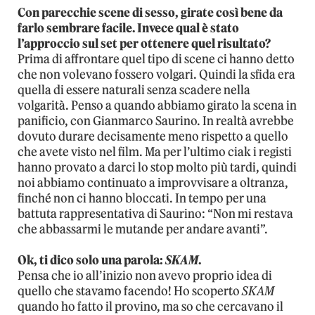
Con parecchie scene di sesso, girate così bene da
farlo sembrare facile. Invece qual è stato
l’approccio sul set per ottenere quel risultato?
Prima di affrontare quel tipo di scene ci hanno detto
che non volevano fossero volgari. Quindi la sfida era
quella di essere naturali senza scadere nella
volgarità. Penso a quando abbiamo girato la scena in
panificio, con Gianmarco Saurino. In realtà avrebbe
dovuto durare decisamente meno rispetto a quello
che avete visto nel film. Ma per l’ultimo ciak i registi
hanno provato a darci lo stop molto più tardi, quindi
noi abbiamo continuato a improvvisare a oltranza,
finché non ci hanno bloccati. In tempo per una
battuta rappresentativa di Saurino: “Non mi restava
che abbassarmi le mutande per andare avanti”.
Ok, ti dico solo una parola:
SKAM
.
Pensa che io all’inizio non avevo proprio idea di
quello che stavamo facendo! Ho scoperto
SKAM
quando ho fatto il provino, ma so che cercavano il