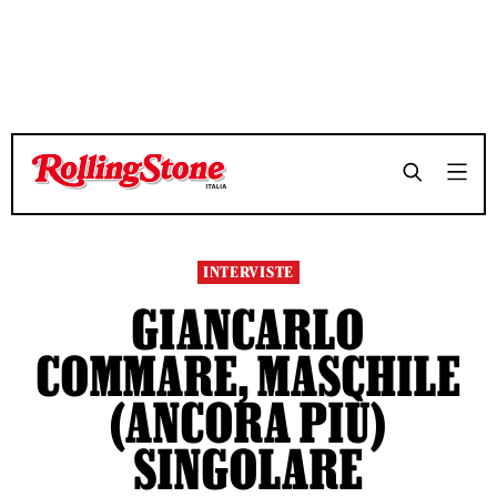
TEMPO DI LETTURA 11 MINUTI
TEMPO DI LETTURA 11 MINUTI
SHARE
SHARE
INTERVISTE
GIANCARLO
COMMARE, MASCHILE
(ANCORA PIÙ)
SINGOLARE