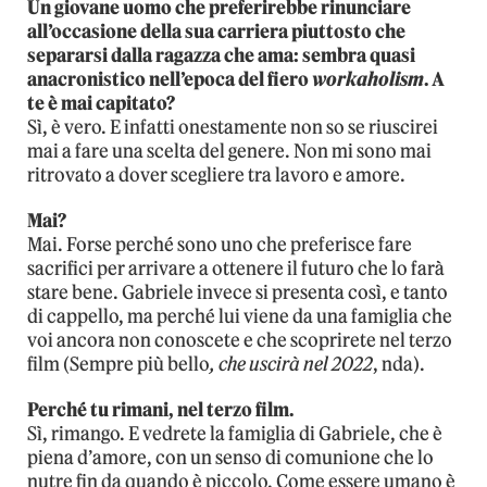
Un giovane uomo che preferirebbe rinunciare
all’occasione della sua carriera piuttosto che
separarsi dalla ragazza che ama: sembra quasi
anacronistico nell’epoca del fiero
workaholism
. A
te è mai capitato?
Sì, è vero. E infatti onestamente non so se riuscirei
mai a fare una scelta del genere. Non mi sono mai
ritrovato a dover scegliere tra lavoro e amore.
Mai?
Mai. Forse perché sono uno che preferisce fare
sacrifici per arrivare a ottenere il futuro che lo farà
stare bene. Gabriele invece si presenta così, e tanto
di cappello, ma perché lui viene da una famiglia che
voi ancora non conoscete e che scoprirete nel terzo
film (Sempre più bello
, che uscirà nel 2022
, nda).
Perché tu rimani, nel terzo film.
Sì, rimango. E vedrete la famiglia di Gabriele, che è
piena d’amore, con un senso di comunione che lo
nutre fin da quando è piccolo. Come essere umano è