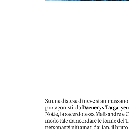
Su una distesa di neve si ammassano i
protagonisti: da
Daenerys Targarye
Notte, la sacerdotessa Melisandre e Ce
modo tale da ricordare le forme del T
personaggi più amati dai fan, il bruto