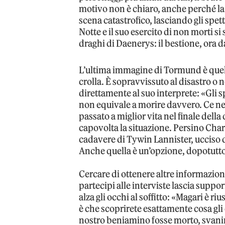
motivo non è chiaro, anche perché la 
scena catastrofico, lasciando gli spet
Notte e il suo esercito di non morti si
draghi di Daenerys: il bestione, ora da
L’ultima immagine di Tormund è quella
crolla. È sopravvissuto al disastro o
direttamente al suo interprete: «Gli 
non equivale a morire davvero. Ce n
passato a miglior vita nel finale dell
capovolta la situazione. Persino Char
cadavere di Tywin Lannister, ucciso da
Anche quella è un’opzione, dopotutto
Cercare di ottenere altre informazion
partecipi alle interviste lascia suppo
alza gli occhi al soffitto: «Magari è ri
è che scoprirete esattamente cosa gli 
nostro beniamino fosse morto, svanire