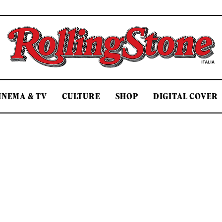
Rolling Stone Italia
INEMA & TV
CULTURE
SHOP
DIGITAL COVER