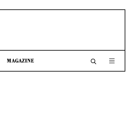
MAGAZINE
SHARE
SHARE