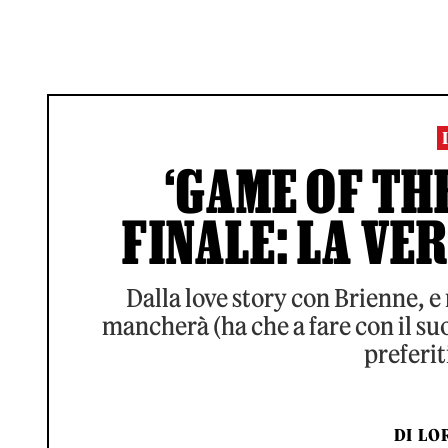
‘GAME OF TH
FINALE: LA VE
Dalla love story con Brienne, e 
mancherà (ha che a fare con il su
preferit
DI
LO