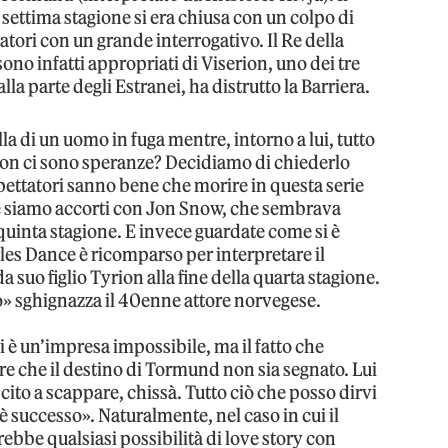
settima stagione si era chiusa con un colpo di
tatori con un grande interrogativo. Il Re della
 sono infatti appropriati di Viserion, uno dei tre
lla parte degli Estranei, ha distrutto la Barriera.
 di un uomo in fuga mentre, intorno a lui, tutto
 non ci sono speranze? Decidiamo di chiederlo
spettatori sanno bene che morire in questa serie
e siamo accorti con Jon Snow, che sembrava
a quinta stagione. E invece guardate come si è
les Dance è ricomparso per interpretare il
 suo figlio Tyrion alla fine della quarta stagione.
» sghignazza il 40enne attore norvegese.
i è un’impresa impossibile, ma il fatto che
rre che il destino di Tormund non sia segnato. Lui
uscito a scappare, chissà. Tutto ciò che posso dirvi
è successo». Naturalmente, nel caso in cui il
bbe qualsiasi possibilità di love story con